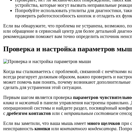
устройства, которые могут вызвать неправильные реакци
Попробуйте использовать утилиты для диагностики, так
проверить работоспособность кнопок и отладить их фун
Если вы обнаружите, что проблема не устранена, возможно, п
или обращение в сервисный центр для более детальной диагно
рекомендациям поможет вам точно определить источник неиспр
Проверка и настройка параметров мы
Когда вы сталкиваетесь с проблемой, связанной с нечёткими н
всегда реагирует должным образом, важно проверить и настр
может помочь вам понять, почему возникают дополнительные
сделать для устранения этой ситуации.
Первым шагом является проверка
параметров чувствительно
клика
и
нажатий
в панели управления настроены правильно. 
операционной системы и найдите раздел, посвящённый конфи
с
дребезгом контактов
или с
неправильным состоянием
сенсор
Если вы заметили, что ваша мышь имеет
много щелчков
при
неисправность
кнопки
или
контактного конденсатора
. Попро