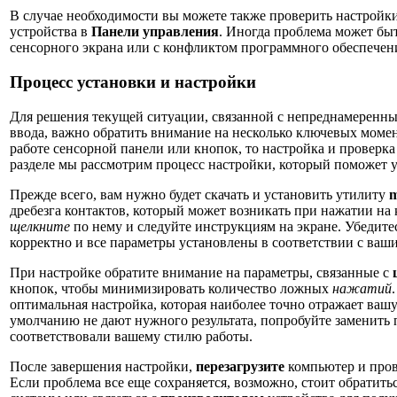
В случае необходимости вы можете также проверить настройк
устройства в
Панели управления
. Иногда проблема может бы
сенсорного экрана или с конфликтом программного обеспечен
Процесс установки и настройки
Для решения текущей ситуации, связанной с непреднамеренны
ввода, важно обратить внимание на несколько ключевых момен
работе сенсорной панели или кнопок, то настройка и проверк
разделе мы рассмотрим процесс настройки, который поможет 
Прежде всего, вам нужно будет скачать и установить утилиту
m
дребезга контактов, который может возникать при нажатии на
щелкните
по нему и следуйте инструкциям на экране. Убедите
корректно и все параметры установлены в соответствии с ва
При настройке обратите внимание на параметры, связанные с
кнопок, чтобы минимизировать количество ложных
нажатий
оптимальная настройка, которая наиболее точно отражает ваш
умолчанию не дают нужного результата, попробуйте заменить
соответствовали вашему стилю работы.
После завершения настройки,
перезагрузите
компьютер и прове
Если проблема все еще сохраняется, возможно, стоит обратит