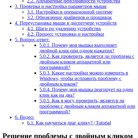
2.2.
Аппаратные неисправности устройства
3.
Проверка и настройка параметров мыши
3.1.
Настройки в операционной системе
3.2.
Обновление драйверов и прошивок
4.
Переустановка мыши в диспетчере устройств
4.1.
Шаги по удалению устройства
4.2.
Процесс установки и настройки
5.
Вопрос-ответ:
5.0.1.
Почему моя мышка выполняет
двойной клик при одном нажатии?
5.0.2.
Как проверить, является ли проблема с
двойным кликом аппаратной или
программной?
5.0.3.
Какие настройки можно изменить в
Windows, чтобы исправить проблему с
двойным кликом?
5.0.4.
Почему моя мышка реагирует на один
клик как на два?
5.0.5.
Как я могу проверить, является ли
проблема с двойным кликом аппаратной или
программной?
6.
Видео:
6.1.
Как научиться драг клику? | Tutorial
Решение проблемы с двойным кликом