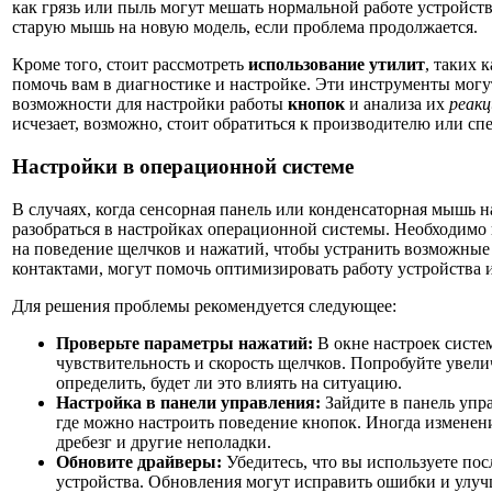
как грязь или пыль могут мешать нормальной работе устройств
старую мышь на новую модель, если проблема продолжается.
Кроме того, стоит рассмотреть
использование утилит
, таких 
помочь вам в диагностике и настройке. Эти инструменты мог
возможности для настройки работы
кнопок
и анализа их
реакц
исчезает, возможно, стоит обратиться к производителю или сп
Настройки в операционной системе
В случаях, когда сенсорная панель или конденсаторная мышь 
разобраться в настройках операционной системы. Необходимо 
на поведение щелчков и нажатий, чтобы устранить возможные 
контактами, могут помочь оптимизировать работу устройства 
Для решения проблемы рекомендуется следующее:
Проверьте параметры нажатий:
В окне настроек систе
чувствительность и скорость щелчков. Попробуйте увели
определить, будет ли это влиять на ситуацию.
Настройка в панели управления:
Зайдите в панель упр
где можно настроить поведение кнопок. Иногда изменени
дребезг и другие неполадки.
Обновите драйверы:
Убедитесь, что вы используете по
устройства. Обновления могут исправить ошибки и улу