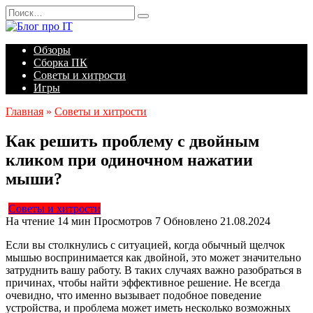
Перейти
Search
к
for:
содержанию
Обзоры
Сборка ПК
Советы и хитрости
Игры
Главная
»
Советы и хитрости
Как решить проблему с двойным
кликом при одиночном нажатии
мыши?
Советы и хитрости
На чтение
14 мин
Просмотров
7
Обновлено
21.08.2024
Если вы столкнулись с ситуацией, когда обычный щелчок
мышью воспринимается как двойной, это может значительно
затруднить вашу работу. В таких случаях важно разобраться в
причинах, чтобы найти эффективное решение. Не всегда
очевидно, что именно вызывает подобное поведение
устройства, и проблема может иметь несколько возможных