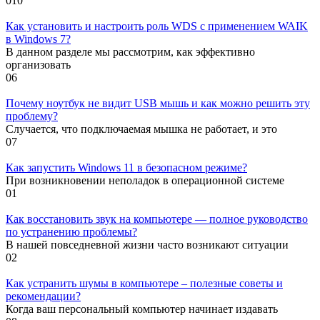
0
10
Как установить и настроить роль WDS с применением WAIK
в Windows 7?
В данном разделе мы рассмотрим, как эффективно
организовать
0
6
Почему ноутбук не видит USB мышь и как можно решить эту
проблему?
Случается, что подключаемая мышка не работает, и это
0
7
Как запустить Windows 11 в безопасном режиме?
При возникновении неполадок в операционной системе
0
1
Как восстановить звук на компьютере — полное руководство
по устранению проблемы?
В нашей повседневной жизни часто возникают ситуации
0
2
Как устранить шумы в компьютере – полезные советы и
рекомендации?
Когда ваш персональный компьютер начинает издавать