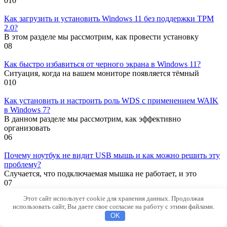
0
10
Как загрузить и установить Windows 11 без поддержки TPM
2.0?
В этом разделе мы рассмотрим, как провести установку
0
8
Как быстро избавиться от черного экрана в Windows 11?
Ситуация, когда на вашем мониторе появляется тёмный
0
10
Как установить и настроить роль WDS с применением WAIK
в Windows 7?
В данном разделе мы рассмотрим, как эффективно
организовать
0
6
Почему ноутбук не видит USB мышь и как можно решить эту
проблему?
Случается, что подключаемая мышка не работает, и это
0
7
Этот сайт использует cookie для хранения данных. Продолжая
Как запустить Windows 11 в безопасном режиме?
использовать сайт, Вы даете свое согласие на работу с этими файлами.
При возникновении неполадок в операционной системе
OK
0
1