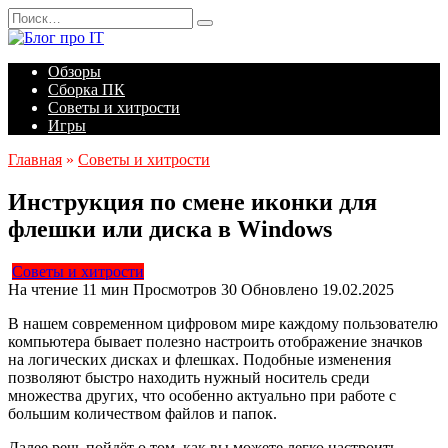
Перейти
Search
к
for:
содержанию
Обзоры
Сборка ПК
Советы и хитрости
Игры
Главная
»
Советы и хитрости
Инструкция по смене иконки для
флешки или диска в Windows
Советы и хитрости
На чтение
11 мин
Просмотров
30
Обновлено
19.02.2025
В нашем современном цифровом мире каждому пользователю
компьютера бывает полезно настроить отображение значков
на логических дисках и флешках. Подобные изменения
позволяют быстро находить нужный носитель среди
множества других, что особенно актуально при работе с
большим количеством файлов и папок.
Далее речь пойдёт о том, как вы можете легко настроить