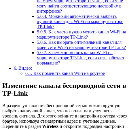
на моем маршрутизаторе TP-Link, если я не
могу найти соответствующую настройку в
интерфейсе?
5.0.4.
Можно ли автоматически выбрать
лучший канал для Wi-Fi на маршрутизаторе
TP-Link?
5.0.5.
Как часто нужно менять канал Wi-Fi на
маршрутизаторе TP-Link?
5.0.6.
Как выбрать оптимальный канал для
моей сети Wi-Fi на маршрутизаторе TP-Link?
5.0.7.
Зачем мне менять канал Wi-Fi на
маршрутизаторе TP-Link, если сеть работает
нормально?
6.
Видео:
6.1.
Как поменять канал WiFi на роутере
Изменение канала беспроводной сети в
TP-Link
В разделе управления беспроводной сетью можно вручную
выбрать наилучший канал, что позволит вам улучшить
уровень сигнала. Для этого войдите в настройки роутера через
браузер, используя стандартный адрес и учетные данные.
Перейдите в раздел
Wireless
и откройте подраздел настройки