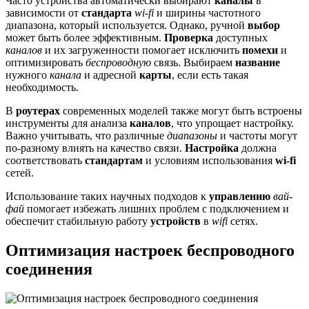
Часто устройства автоматически выбирают
каналы
в
зависимости от
стандарта
wi-fi
и ширины частотного
диапазона, который используется. Однако, ручной
выбор
может быть более эффективным.
Проверка
доступных
каналов
и их загруженности помогает исключить
помехи
и
оптимизировать
беспроводную
связь. Выбираем
название
нужного
канала
и адресной
карты
, если есть такая
необходимость.
В
роутерах
современных моделей также могут быть встроены
инструменты для анализа
каналов
, что упрощает настройку.
Важно учитывать, что различные
диапазоны
и частоты могут
по-разному влиять на качество связи.
Настройка
должна
соответствовать
стандартам
и условиям использования
wi-fi
сетей.
Использование таких научных подходов к
управлению
вай-
фай
помогает избежать лишних проблем с подключением и
обеспечит стабильную работу
устройств
в
wifi
сетях.
Оптимизация настроек беспроводного
соединения