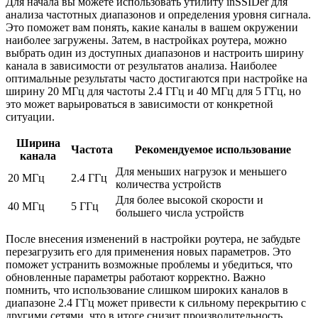
Для начала вы можете использовать утилиту inSSIDer для
анализа частотных диапазонов и определения уровня сигнала.
Это поможет вам понять, какие каналы в вашем окружении
наиболее загружены. Затем, в настройках роутера, можно
выбрать один из доступных диапазонов и настроить ширину
канала в зависимости от результатов анализа. Наиболее
оптимальные результаты часто достигаются при настройке на
ширину 20 МГц для частоты 2.4 ГГц и 40 МГц для 5 ГГц, но
это может варьироваться в зависимости от конкретной
ситуации.
Ширина
Частота
Рекомендуемое использование
канала
Для меньших нагрузок и меньшего
20 МГц
2.4 ГГц
количества устройств
Для более высокой скорости и
40 МГц
5 ГГц
большего числа устройств
После внесения изменений в настройки роутера, не забудьте
перезагрузить его для применения новых параметров. Это
поможет устранить возможные проблемы и убедиться, что
обновленные параметры работают корректно. Важно
помнить, что использование слишком широких каналов в
диапазоне 2.4 ГГц может привести к сильному перекрытию с
другими сетями, что в итоге снизит производительность.