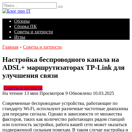
Перейти
Search
к
for:
содержанию
Обзоры
Сборка ПК
Советы и хитрости
Игры
Главная
»
Советы и хитрости
Настройка беспроводного канала на
ADSL+ маршрутизаторах TP-Link для
улучшения связи
Советы и хитрости
На чтение
13 мин
Просмотров
9
Обновлено
10.03.2025
Современные беспроводные устройства, работающие по
стандарту Wi-Fi, используют различные частотные диапазоны
для передачи сигнала. Однако в зависимости от множества
факторов, таких как количество работающих рядом станций
или плотность застройки, работа вашей сети может оказаться
подверженной сильным помехам. В таком случае настройка и