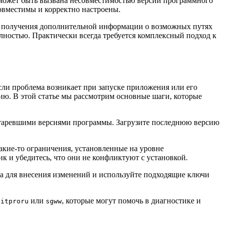
может быть вызвана несовместимостью версий программного
совместимы и корректно настроены.
ля получения дополнительной информации о возможных путях
лностью. Практически всегда требуется комплексный подход к
сли проблема возникает при запуске приложения или его
ию. В этой статье мы рассмотрим основные шаги, которые
устаревшими версиями программы. Загрузите последнюю версию
акие-то ограничения, установленные на уровне
к и убедитесь, что они не конфликтуют с установкой.
ва для внесения изменений и используйте подходящие ключи
или
, которые могут помочь в диагностике и
nitproru
sgww