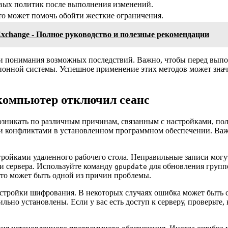
вых политик после выполнения изменений.
то может помочь обойти жесткие ограничения.
Exchange - Полное руководство и полезные рекомендации
 и понимания возможных последствий. Важно, чтобы перед вып
ионной системы. Успешное применение этих методов может знач
компьютер отключил сеанс
озникать по различным причинам, связанным с настройками, по
и конфликтами в установленном программном обеспечении. Важн
стройками удаленного рабочего стола. Неправильные записи мог
и сервера. Используйте команду
для обновления группо
gpupdate
это может быть одной из причин проблемы.
астройки шифрования. В некоторых случаях ошибка может быть 
льно установлены. Если у вас есть доступ к серверу, проверьте