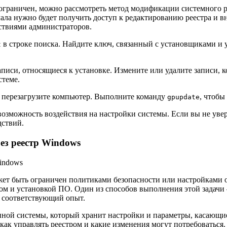
 ограничен, можно рассмотреть метод модификации системного р
ала нужно будет получить доступ к редактированию реестра и в
ствиями администраторов.
в строке поиска. Найдите ключ, связанный с установщиками и 
t
иси, относящиеся к установке. Измените или удалите записи, к
стеме.
и перезагрузите компьютер. Выполните команду
, чтобы
gpupdate
озможность воздействия на настройки системы. Если вы не увер
дствий.
ез реестр Windows
ет быть ограничен политиками безопасности или настройками 
ом и установкой ПО. Один из способов выполнения этой задачи 
 соответствующий опыт.
ной системы, который хранит настройки и параметры, касающие
ак управлять реестром и какие изменения могут потребоваться.