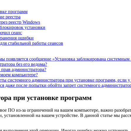
овке программ
ие реестра
рез реестр Windows
блокировок установки
ючил сеанс
странения ошибки
для стабильной работы сеансов
ммы появляется сообщение «Установка заблокирована системным
атора без его ведома?
 прав администратора?
а моем компьютере?
ты системного администратора при установке программ, если у
тся даже после попытки обойти запрет системного администрато
тора при установке программ
вое ПО из-за ограничений на вашем компьютере, важно разобрат
и, установленной на вашем устройстве. В данной статье мы расс
 для выполнения этой операции. Иногда ошибку можно устранить