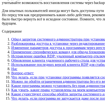
учитывайте возможность восстановления системы через backup
Для опытных пользователей иногда могут быть доступны пути
Но перед тем как предпринимать какие-либо действия, рекоме
было быстро вернуть всё в исходное состояние. Помните, что
будущем.
Содержание
Обход запретов системного администратора при установ
Разблокировка доступа к установке через редактирование
Изменение параметров доступа к программам через реес
Применение специфических команд для обхода блокиров
Исправление ошибки RDP: удаленный компьютер отключ
Обновление клиента удаленного рабочего стола для уст
Использование последних версий клиента RDP для стаби
Нас
Вопрос-ответ:
Что делать, если при установке программы появляется 
Можно ли обойти ограничения администратора без его в
Какие программы можно установить без прав администра
Как узнать, какие права установлены на моем компьютер
Какие существуют способы обойти запреты системного ад
Что делать, если программа не запускается даже после п