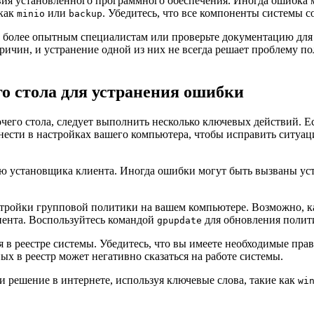
ия установленного программного обеспечения. Иногда ошибка 
 как
или
. Убедитесь, что все компоненты системы 
minio
backup
 к более опытным специалистам или проверьте документацию д
ичин, и устранение одной из них не всегда решает проблему по
го стола для устранения ошибки
чего стола, следует выполнить несколько ключевых действий. Е
нести в настройках вашего компьютера, чтобы исправить ситуац
сию установщика клиента. Иногда ошибки могут быть вызваны 
стройки групповой политики на вашем компьютере. Возможно, к
иента. Воспользуйтесь командой
для обновления полити
gpupdate
 в реестре системы. Убедитесь, что вы имеете необходимые пра
ых в реестр может негативно сказаться на работе системы.
и решение в интернете, используя ключевые слова, такие как
wi