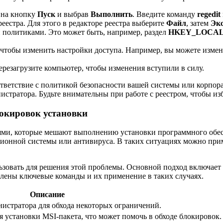
 на кнопку
Пуск
и выбрав
Выполнить
. Введите команду
regedit
еестра. Для этого в редакторе реестра выберите
Файл
, затем
Эк
и политиками. Это может быть, например, раздел
HKEY_LOCAL_M
чтобы изменить настройки доступа. Например, вы можете измени
ерезагрузите компьютер, чтобы изменения вступили в силу.
ответствие с политикой безопасности вашей системы или корпо
истратора. Будьте внимательны при работе с реестром, чтобы и
окировок установки
иями, которые мешают выполнению установки программного обес
ционной системы или антивируса. В таких ситуациях можно при
льзовать для решения этой проблемы. Основной подход включае
лены ключевые команды и их применение в таких случаях.
Описание
нистратора для обхода некоторых ограничений.
 установки MSI-пакета, что может помочь в обходе блокировок.