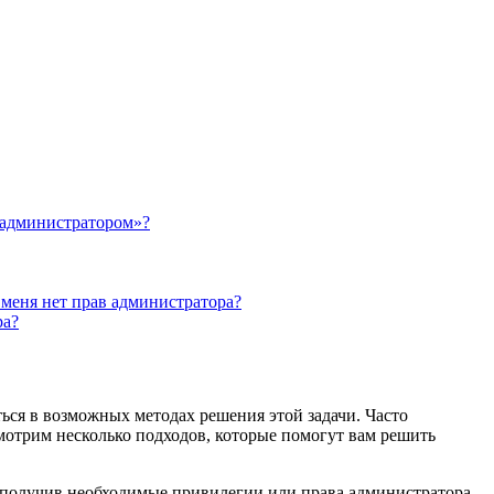
 администратором»?
 меня нет прав администратора?
ра?
ься в возможных методах решения этой задачи. Часто
мотрим несколько подходов, которые помогут вам решить
, получив необходимые привилегии или права администратора.