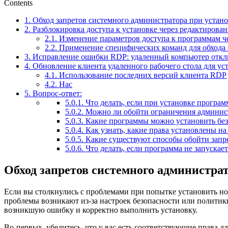
Contents
1.
Обход запретов системного администратора при устан
2.
Разблокировка доступа к установке через редактирован
2.1.
Изменение параметров доступа к программам че
2.2.
Применение специфических команд для обхода 
3.
Исправление ошибки RDP: удаленный компьютер откл
4.
Обновление клиента удаленного рабочего стола для у
4.1.
Использование последних версий клиента RDP 
4.2.
Нас
5.
Вопрос-ответ:
5.0.1.
Что делать, если при установке програ
5.0.2.
Можно ли обойти ограничения администр
5.0.3.
Какие программы можно установить без
5.0.4.
Как узнать, какие права установлены н
5.0.5.
Какие существуют способы обойти запре
5.0.6.
Что делать, если программа не запускае
Обход запретов системного администра
Если вы столкнулись с проблемами при попытке установить но
проблемы возникают из-за настроек безопасности или политик
возникшую ошибку и корректно выполнить установку.
Во-первых, убедитесь, что у вас есть соответствующие права