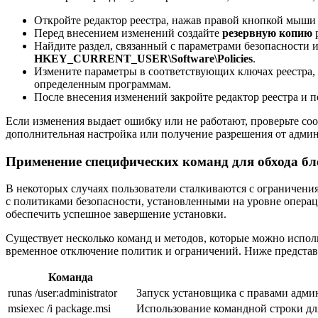
Откройте редактор реестра, нажав правой кнопкой мыши
Перед внесением изменений создайте
резервную копию
р
Найдите раздел, связанный с параметрами безопасности 
HKEY_CURRENT_USER\Software\Policies
.
Измените параметры в соответствующих ключах реестра, 
определенным программам.
После внесения изменений закройте редактор реестра и п
Если изменения выдает ошибку или не работают, проверьте со
дополнительная настройка или получение разрешения от админ
Применение специфических команд для обхода бл
В некоторых случаях пользователи сталкиваются с ограничен
с политиками безопасности, установленными на уровне опера
обеспечить успешное завершение установки.
Существует несколько команд и методов, которые можно испо
временное отключение политик и ограничений. Ниже представ
Команда
runas /user:administrator
Запуск установщика с правами адми
msiexec /i package.msi
Использование командной строки для