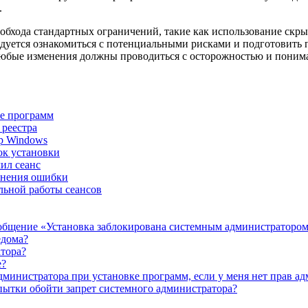
.
 обхода стандартных ограничений, такие как использование ск
ндуется ознакомиться с потенциальными рисками и подготовить 
 любые изменения должны проводиться с осторожностью и поним
ке программ
 реестра
тр Windows
ок установки
ил сеанс
ранения ошибки
льной работы сеансов
сообщение «Установка заблокирована системным администраторо
едома?
тора?
е?
министратора при установке программ, если у меня нет прав а
опытки обойти запрет системного администратора?