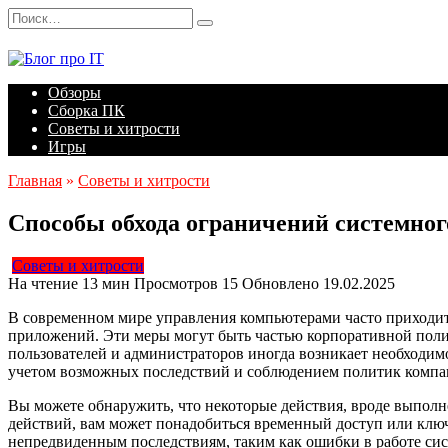
Перейти
Search
к
for:
содержанию
Обзоры
Сборка ПК
Советы и хитрости
Игры
Главная
»
Советы и хитрости
Способы обхода ограничений системног
Советы и хитрости
На чтение
13 мин
Просмотров
15
Обновлено
19.02.2025
В современном мире управления компьютерами часто приходитс
приложений. Эти меры могут быть частью корпоративной поли
пользователей и администраторов иногда возникает необходим
учетом возможных последствий и соблюдением политик компа
Вы можете обнаружить, что некоторые действия, вроде выполн
действий, вам может понадобиться временный доступ или клю
непредвиденным последствиям, таким как ошибки в работе сис