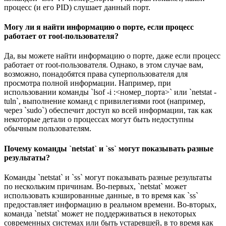
процесс (и его PID) слушает данный порт.
Могу ли я найти информацию о порте, если процесс
работает от root-пользователя?
Да, вы можете найти информацию о порте, даже если процесс
работает от root-пользователя. Однако, в этом случае вам,
возможно, понадобятся права суперпользователя для
просмотра полной информации. Например, при
использовании команды `lsof -i :<номер_порта>` или `netstat -
tuln`, выполнение команд с привилегиями root (например,
через `sudo`) обеспечит доступ ко всей информации, так как
некоторые детали о процессах могут быть недоступны
обычным пользователям.
Почему команды `netstat` и `ss` могут показывать разные
результаты?
Команды `netstat` и `ss` могут показывать разные результаты
по нескольким причинам. Во-первых, `netstat` может
использовать кэшированные данные, в то время как `ss`
предоставляет информацию в реальном времени. Во-вторых,
команда `netstat` может не поддерживаться в некоторых
современных системах или быть устаревшей, в то время как