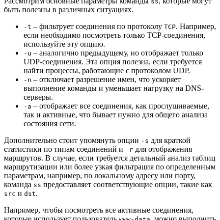
Рассмотрим основные параметры команды
, которые могут
ss
быть полезны в различных ситуациях.
– фильтрует соединения по протоколу
. Например,
-t
TCP
если необходимо посмотреть только TCP-соединения,
используйте эту опцию.
– аналогично предыдущему, но отображает только
-u
UDP-соединения. Эта опция полезна, если требуется
найти процессы, работающие с протоколом UDP.
– отключает разрешение имен, что ускоряет
-n
выполнение команды и уменьшает нагрузку на DNS-
серверы.
– отображает все соединения, как прослушиваемые,
-a
так и активные, что бывает нужно для общего анализа
состояния сети.
Дополнительно стоит упомянуть опции
для краткой
-s
статистики по типам соединений и
для отображения
-r
маршрутов. В случае, если требуется детальный анализ таблиц
маршрутизации или более узкая фильтрация по определенным
параметрам, например, по локальному адресу или порту,
команда
предоставляет соответствующие опции, такие как
ss
и
.
src
dst
Например, чтобы посмотреть все активные соединения,
которые использует пользователь
, можно выполнить
www-data