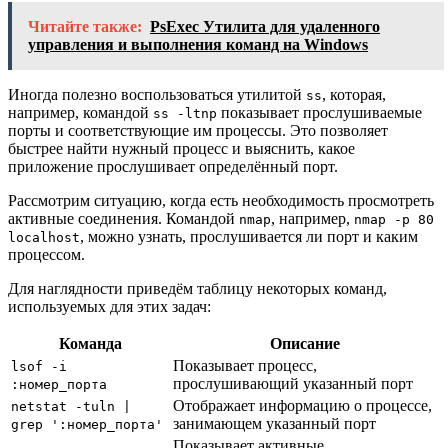
Читайте также:
PsExec Утилита для удаленного
управления и выполнения команд на Windows
Иногда полезно воспользоваться утилитой
, которая,
ss
например, командой
показывает прослушиваемые
ss -ltnp
порты и соответствующие им процессы. Это позволяет
быстрее найти нужный процесс и выяснить, какое
приложение прослушивает определённый порт.
Рассмотрим ситуацию, когда есть необходимость просмотреть
активные соединения. Командой
, например,
nmap
nmap -p 80
, можно узнать, прослушивается ли порт и каким
localhost
процессом.
Для наглядности приведём таблицу некоторых команд,
используемых для этих задач:
Команда
Описание
Показывает процесс,
lsof -i
прослушивающий указанный порт
:номер_порта
Отображает информацию о процессе,
netstat -tuln |
занимающем указанный порт
grep ':номер_порта'
Показывает активные