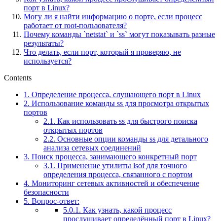
порт в Linux?
Могу ли я найти информацию о порте, если процесс
работает от root-пользователя?
Почему команды `netstat` и `ss` могут показывать разные
результаты?
Что делать, если порт, который я проверяю, не
используется?
Contents
1.
Определение процесса, слушающего порт в Linux
2.
Использование команды ss для просмотра открытых
портов
2.1.
Как использовать ss для быстрого поиска
открытых портов
2.2.
Основные опции команды ss для детального
анализа сетевых соединений
3.
Поиск процесса, занимающего конкретный порт
3.1.
Применение утилиты lsof для точного
определения процесса, связанного с портом
4.
Мониторинг сетевых активностей и обеспечение
безопасности
5.
Вопрос-ответ:
5.0.1.
Как узнать, какой процесс
прослушивает определённый порт в Linux?