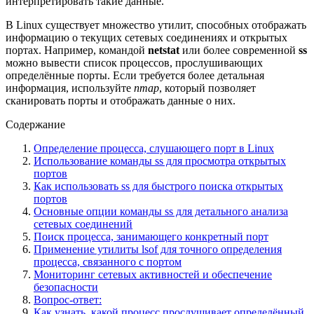
интерпретировать такие данные.
В Linux существует множество утилит, способных отображать
информацию о текущих сетевых соединениях и открытых
портах. Например, командой
netstat
или более современной
ss
можно вывести список процессов, прослушивающих
определённые порты. Если требуется более детальная
информация, используйте
nmap
, который позволяет
сканировать порты и отображать данные о них.
Содержание
Определение процесса, слушающего порт в Linux
Использование команды ss для просмотра открытых
портов
Как использовать ss для быстрого поиска открытых
портов
Основные опции команды ss для детального анализа
сетевых соединений
Поиск процесса, занимающего конкретный порт
Применение утилиты lsof для точного определения
процесса, связанного с портом
Мониторинг сетевых активностей и обеспечение
безопасности
Вопрос-ответ:
Как узнать, какой процесс прослушивает определённый