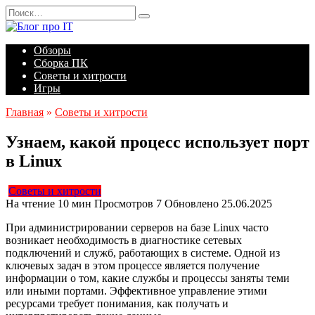
Перейти
Search
к
for:
содержанию
Обзоры
Сборка ПК
Советы и хитрости
Игры
Главная
»
Советы и хитрости
Узнаем, какой процесс использует порт
в Linux
Советы и хитрости
На чтение
10 мин
Просмотров
7
Обновлено
25.06.2025
При администрировании серверов на базе Linux часто
возникает необходимость в диагностике сетевых
подключений и служб, работающих в системе. Одной из
ключевых задач в этом процессе является получение
информации о том, какие службы и процессы заняты теми
или иными портами. Эффективное управление этими
ресурсами требует понимания, как получать и