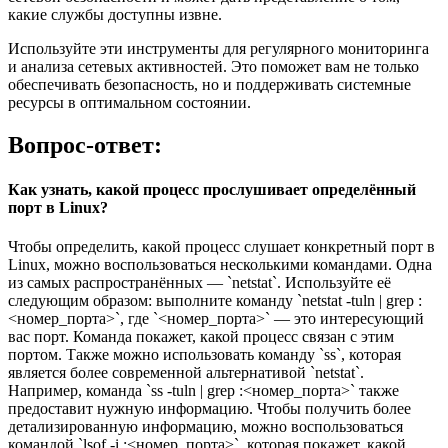
какие службы доступны извне.
Используйте эти инструменты для регулярного мониторинга
и анализа сетевых активностей. Это поможет вам не только
обеспечивать безопасность, но и поддерживать системные
ресурсы в оптимальном состоянии.
Вопрос-ответ:
Как узнать, какой процесс прослушивает определённый
порт в Linux?
Чтобы определить, какой процесс слушает конкретный порт в
Linux, можно воспользоваться несколькими командами. Одна
из самых распространённых — `netstat`. Используйте её
следующим образом: выполните команду `netstat -tuln | grep :
<номер_порта>`, где `<номер_порта>` — это интересующий
вас порт. Команда покажет, какой процесс связан с этим
портом. Также можно использовать команду `ss`, которая
является более современной альтернативой `netstat`.
Например, команда `ss -tuln | grep :<номер_порта>` также
предоставит нужную информацию. Чтобы получить более
детализированную информацию, можно воспользоваться
командой `lsof -i :<номер_порта>`, которая покажет, какой