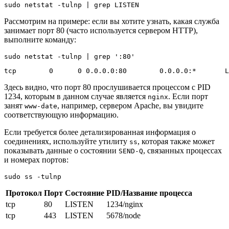
sudo netstat -tulnp | grep LISTEN
Рассмотрим на примере: если вы хотите узнать, какая служба
занимает порт 80 (часто используется сервером HTTP),
выполните команду:
sudo netstat -tulnp | grep ':80'
tcp        0      0 0.0.0.0:80        0.0.0.0:*       L
Здесь видно, что порт 80 прослушивается процессом с PID
1234, которым в данном случае является
. Если порт
nginx
занят
, например, сервером Apache, вы увидите
www-date
соответствующую информацию.
Если требуется более детализированная информация о
соединениях, используйте утилиту
, которая также может
ss
показывать данные о состоянии
, связанных процессах
SEND-Q
и номерах портов:
sudo ss -tulnp
Протокол
Порт
Состояние
PID/Название процесса
tcp
80
LISTEN
1234/nginx
tcp
443
LISTEN
5678/node