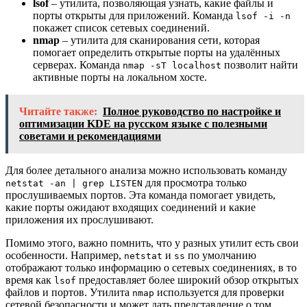
lsof
– утилита, позволяющая узнать, какие файлы и
порты открыты для приложений. Команда
lsof -i -n
покажет список сетевых соединений.
nmap
– утилита для сканирования сети, которая
помогает определить открытые порты на удалённых
серверах. Команда
позволит найти
nmap -sT localhost
активные порты на локальном хосте.
Читайте также:
Полное руководство по настройке и
оптимизации KDE на русском языке с полезными
советами и рекомендациями
Для более детального анализа можно использовать команду
для просмотра только
netstat -an | grep LISTEN
прослушиваемых портов. Эта команда помогает увидеть,
какие порты ожидают входящих соединений и какие
приложения их прослушивают.
Помимо этого, важно помнить, что у разных утилит есть свои
особенности. Например,
и
по умолчанию
netstat
ss
отображают только информацию о сетевых соединениях, в то
время как
предоставляет более широкий обзор открытых
lsof
файлов и портов. Утилита
используется для проверки
nmap
сетевой безопасности и может дать представление о том,