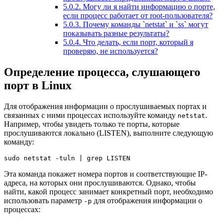
5.0.2.
Могу ли я найти информацию о порте,
если процесс работает от root-пользователя?
5.0.3.
Почему команды `netstat` и `ss` могут
показывать разные результаты?
5.0.4.
Что делать, если порт, который я
проверяю, не используется?
Определение процесса, слушающего
порт в Linux
Для отображения информации о прослушиваемых портах и
связанных с ними процессах используйте команду
.
netstat
Например, чтобы увидеть только те порты, которые
прослушиваются локально (LISTEN), выполните следующую
команду:
sudo netstat -tuln | grep LISTEN
Эта команда покажет номера портов и соответствующие IP-
адреса, на которых они прослушиваются. Однако, чтобы
найти, какой процесс занимает конкретный порт, необходимо
использовать параметр
для отображения информации о
-p
процессах: