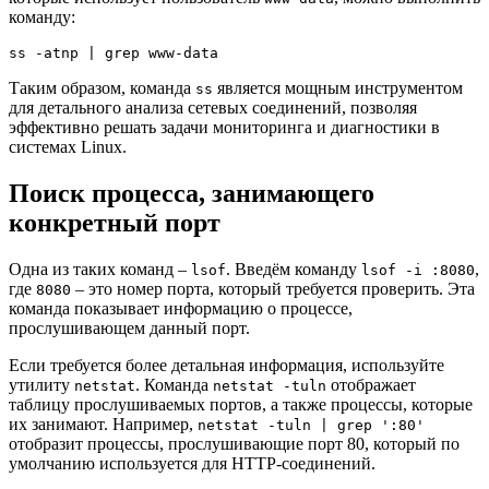
команду:
ss -atnp | grep www-data
Таким образом, команда
является мощным инструментом
ss
для детального анализа сетевых соединений, позволяя
эффективно решать задачи мониторинга и диагностики в
системах Linux.
Поиск процесса, занимающего
конкретный порт
Одна из таких команд –
. Введём команду
,
lsof
lsof -i :8080
где
– это номер порта, который требуется проверить. Эта
8080
команда показывает информацию о процессе,
прослушивающем данный порт.
Если требуется более детальная информация, используйте
утилиту
. Команда
отображает
netstat
netstat -tuln
таблицу прослушиваемых портов, а также процессы, которые
их занимают. Например,
netstat -tuln | grep ':80'
отобразит процессы, прослушивающие порт 80, который по
умолчанию используется для HTTP-соединений.