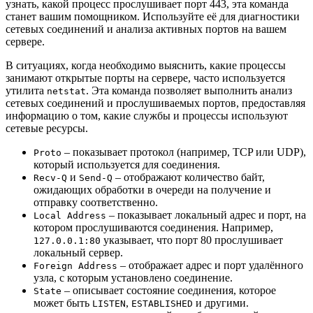
узнать, какой процесс прослушивает порт 443, эта команда
станет вашим помощником. Используйте её для диагностики
сетевых соединений и анализа активных портов на вашем
сервере.
В ситуациях, когда необходимо выяснить, какие процессы
занимают открытые порты на сервере, часто используется
утилита
. Эта команда позволяет выполнить анализ
netstat
сетевых соединений и прослушиваемых портов, предоставляя
информацию о том, какие службы и процессы используют
сетевые ресурсы.
– показывает протокол (например, TCP или UDP),
Proto
который используется для соединения.
и
– отображают количество байт,
Recv-Q
Send-Q
ожидающих обработки в очереди на получение и
отправку соответственно.
– показывает локальный адрес и порт, на
Local Address
котором прослушиваются соединения. Например,
указывает, что порт 80 прослушивает
127.0.0.1:80
локальный сервер.
– отображает адрес и порт удалённого
Foreign Address
узла, с которым установлено соединение.
– описывает состояние соединения, которое
State
может быть
,
и другими.
LISTEN
ESTABLISHED