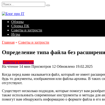
Перейти
Search
к
for:
содержанию
Обзоры
Сборка ПК
Советы и хитрости
Игры
Главная
»
Советы и хитрости
Определение типа файла без расширен
Советы и хитрости
На чтение
14 мин
Просмотров
12
Обновлено
19.02.2025
Когда перед вами оказывается файл, который не имеет расшире
будь то документы, изображения или файлы-архивы. В таких с
отсутствуют.
Существует несколько подходов, которые помогут вам разобрат
также использовать современные инструменты и методы для а
помогут вам обнаружить информацию о формате файла в его вн