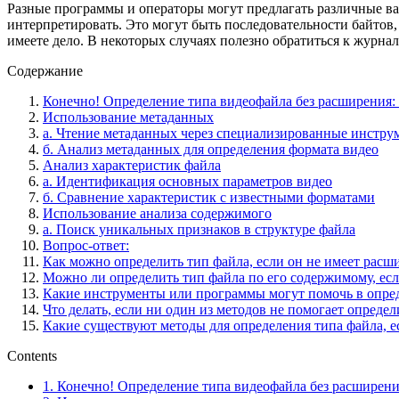
Разные программы и операторы могут предлагать различные ва
интерпретировать. Это могут быть последовательности байтов
имеете дело. В некоторых случаях полезно обратиться к журн
Содержание
Конечно! Определение типа видеофайла без расширения:
Использование метаданных
а. Чтение метаданных через специализированные инстру
б. Анализ метаданных для определения формата видео
Анализ характеристик файла
а. Идентификация основных параметров видео
б. Сравнение характеристик с известными форматами
Использование анализа содержимого
а. Поиск уникальных признаков в структуре файла
Вопрос-ответ:
Как можно определить тип файла, если он не имеет расш
Можно ли определить тип файла по его содержимому, есл
Какие инструменты или программы могут помочь в опред
Что делать, если ни один из методов не помогает определ
Какие существуют методы для определения типа файла, е
Contents
1.
Конечно! Определение типа видеофайла без расширени