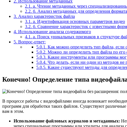
2.
Использование метаданных
2.1.
а. Чтение метаданных через специализированн
2.2.
б. Анализ метаданных для определения формата
3.
Анализ характеристик файла
3.1.
а. Идентификация основных параметров видео
3.2.
б. Сравнение характеристик с известными фор
4.
Использование анализа содержимого
4.1.
а. Поиск уникальных признаков в структуре фа
5.
Вопрос-ответ:
5.0.1.
Как можно определить тип файла, если 
5.0.2.
Можно ли определить тип файла по его 
5.0.3.
Какие инструменты или программы могу
5.0.4.
Что делать, если ни один из методов не
5.0.5.
Какие существуют методы для определен
Конечно! Определение типа видеофайла
В процессе работы с видеофайлами иногда возникает необходим
программ для обработки таких файлов. Существуют различные 
вам в этом.
Использование файловых журналов и метаданных:
Нек
через специальные программы или утилиты для анализа 