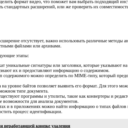
делить формат видео, что поможет вам выбрать подходящий инст
меть стандартных расширений, или же проверить их совместимос
расширение отсутствует, важно использовать различные методы а
естными файлами или архивами.
дующие этапы:
т уникальные сигнатуры или заголовки, которые указывают на
ознают их и предоставляют информацию о содержимом.
п содержимого можно определить по MIME-типу, который предо
на уровне байтов позволяет выявить его формат. Для этого мо
можном типе документа.
ществуют программы и утилиты, такие как конвертеры и редакт
ые возможности для анализа документов.
тах и в приложениях можно найти информацию о типах файлов и
остить процесс идентификации.
ри неработающей кнопке удаления