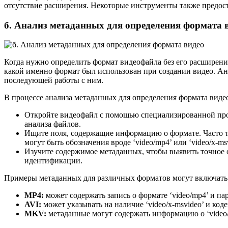
отсутствие расширения. Некоторые инструменты также предост
б. Анализ метаданных для определения формата 
Когда нужно определить формат видеофайла без его расширени
какой именно формат был использован при создании видео. Анал
последующей работы с ним.
В процессе анализа метаданных для определения формата вид
Откройте видеофайл с помощью специализированной про
анализа файлов.
Ищите поля, содержащие информацию о формате. Часто 
могут быть обозначения вроде ‘video/mp4’ или ‘video/x-msv
Изучите содержимое метаданных, чтобы выявить точное о
идентификации.
Примеры метаданных для различных форматов могут включать
MP4:
может содержать запись о формате ‘video/mp4’ и пар
AVI:
может указывать на наличие ‘video/x-msvideo’ и коде
MKV:
метаданные могут содержать информацию о ‘video/x