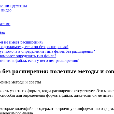
ые инструменты
 видео
матами
йла
он не имеет расширения?
содержимому, если он без расширения?
т помочь в определении типа файла без расширения?
 помогает определить тип файла?
ия типа файла, если у него нет расширения?
 без расширения: полезные методы и со
ость узнать их формат, когда расширение отсутствует. Это мож
способы для определения формата файла, даже если он не имеет
оторые видеофайлы содержат встроенную информацию о формат
содержимого файла.