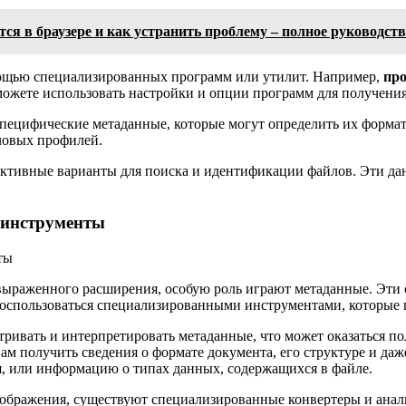
тся в браузере и как устранить проблему – полное руководст
мощью специализированных программ или утилит. Например,
пр
 можете использовать настройки и опции программ для получен
специфические метаданные, которые могут определить их форм
ловых профилей.
ктивные варианты для поиска и идентификации файлов. Эти дан
 инструменты
о выраженного расширения, особую роль играют метаданные. Э
воспользоваться специализированными инструментами, которые 
вать и интерпретировать метаданные, что может оказаться пол
м получить сведения о формате документа, его структуре и да
я, или информацию о типах данных, содержащихся в файле.
зображения, существуют специализированные конвертеры и анал