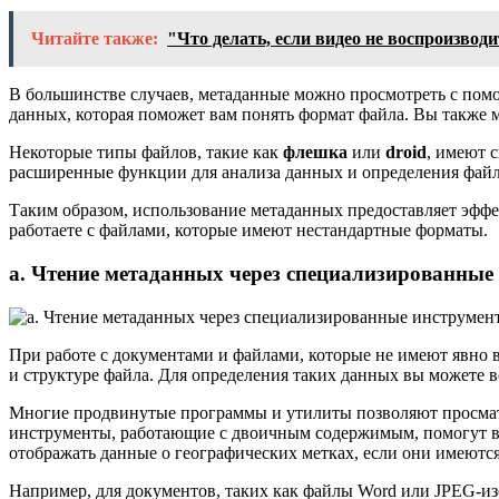
Читайте также:
"Что делать, если видео не воспроизводи
В большинстве случаев, метаданные можно просмотреть с по
данных, которая поможет вам понять формат файла. Вы также
Некоторые типы файлов, такие как
флешка
или
droid
, имеют 
расширенные функции для анализа данных и определения фай
Таким образом, использование метаданных предоставляет эффе
работаете с файлами, которые имеют нестандартные форматы.
а. Чтение метаданных через специализированные
При работе с документами и файлами, которые не имеют явн
и структуре файла. Для определения таких данных вы можете 
Многие продвинутые программы и утилиты позволяют просматри
инструменты, работающие с двоичным содержимым, помогут ва
отображать данные о географических метках, если они имеютс
Например, для документов, таких как файлы Word или JPEG-и