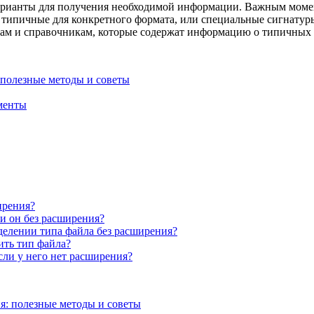
рианты для получения необходимой информации. Важным моменто
, типичные для конкретного формата, или специальные сигнатур
алам и справочникам, которые содержат информацию о типичных
 полезные методы и советы
менты
ирения?
и он без расширения?
елении типа файла без расширения?
ить тип файла?
сли у него нет расширения?
я: полезные методы и советы