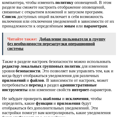
компьютера, чтобы изменить
политику
оповещений. В этом
разделе вы сможете настроить отображение оповещений,
связанные с открытием вложений и запуском программ.
Список
доступных опций включает в себя возможность
включения или отключения уведомлений в зависимости от их
принадлежности к определённым
зонам
или
параметрам
.
Читайте также:
Добавление пользователя в группу
без необходимости перезагрузки операционной
системы
Также в разделе настроек безопасности можно использовать
редактор локальных групповых политик
для изменения
уровня
безопасности
. Это позволяет вам управлять тем, как и
когда будут отображаться уведомления для различных
приложений
и
файлов
. В зависимости от настроек, может
потребоваться
переход
в раздел
административные
инструменты
или изменение свойств
интернет
-параметров.
Не забудьте проверить
шаблоны
и
исключения
, чтобы
определить, какие
функции
и
приложения
будут
отображаться без дополнительных уведомлений. Эти
настройки помогут вам контролировать, какие уведомления