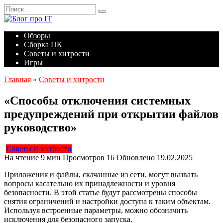
Перейти
Search
к
for:
содержанию
Обзоры
Сборка ПК
Советы и хитрости
Игры
Главная
»
Советы и хитрости
«Способы отключения системных
предупреждений при открытии файлов
руководство»
Советы и хитрости
На чтение
9 мин
Просмотров
16
Обновлено
19.02.2025
Приложения и файлы, скачанные из сети, могут вызвать
вопросы касательно их принадлежности и уровня
безопасности. В этой статье будут рассмотрены способы
снятия ограничений и настройки доступа к таким объектам.
Используя встроенные параметры, можно обозначить
исключения для безопасного запуска.