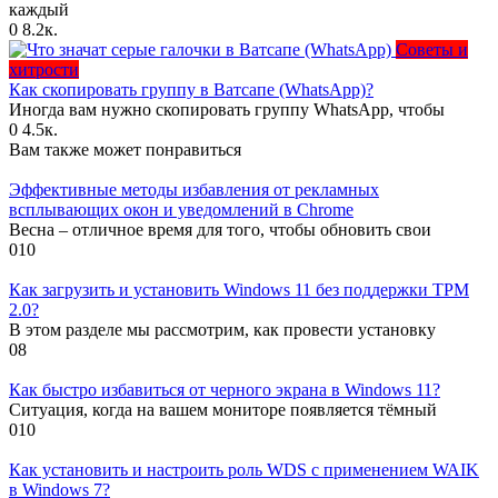
каждый
0
8.2к.
Советы и
хитрости
Как скопировать группу в Ватсапе (WhatsApp)?
Иногда вам нужно скопировать группу WhatsApp, чтобы
0
4.5к.
Вам также может понравиться
Эффективные методы избавления от рекламных
всплывающих окон и уведомлений в Chrome
Весна – отличное время для того, чтобы обновить свои
0
10
Как загрузить и установить Windows 11 без поддержки TPM
2.0?
В этом разделе мы рассмотрим, как провести установку
0
8
Как быстро избавиться от черного экрана в Windows 11?
Ситуация, когда на вашем мониторе появляется тёмный
0
10
Как установить и настроить роль WDS с применением WAIK
в Windows 7?