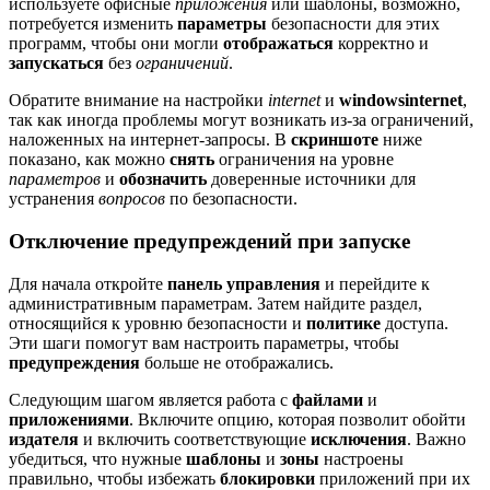
используете офисные
приложения
или шаблоны, возможно,
потребуется изменить
параметры
безопасности для этих
программ, чтобы они могли
отображаться
корректно и
запускаться
без
ограничений
.
Обратите внимание на настройки
internet
и
windowsinternet
,
так как иногда проблемы могут возникать из-за ограничений,
наложенных на интернет-запросы. В
скриншоте
ниже
показано, как можно
снять
ограничения на уровне
параметров
и
обозначить
доверенные источники для
устранения
вопросов
по безопасности.
Отключение предупреждений при запуске
Для начала откройте
панель управления
и перейдите к
административным параметрам. Затем найдите раздел,
относящийся к уровню безопасности и
политике
доступа.
Эти шаги помогут вам настроить параметры, чтобы
предупреждения
больше не отображались.
Следующим шагом является работа с
файлами
и
приложениями
. Включите опцию, которая позволит обойти
издателя
и включить соответствующие
исключения
. Важно
убедиться, что нужные
шаблоны
и
зоны
настроены
правильно, чтобы избежать
блокировки
приложений при их