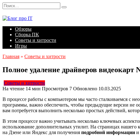
Перейти
Search
к
for:
содержанию
Обзоры
Сборка ПК
Советы и хитрости
Игры
Главная
»
Советы и хитрости
Полное удаление драйверов видеокарт N
Советы и хитрости
На чтение
14 мин
Просмотров
7
Обновлено
10.03.2025
В процессе работы с компьютером мы часто сталкиваемся с н
программы, важно обеспечить, чтобы предыдущие версии не о
вам потребуется выполнить несколько простых действий, кото
В этом процессе важно учитывать несколько ключевых аспекто
использование дополнительных утилит. На страницах нашего 
на Дзене или Яндекс для получения
подробной информации
и 