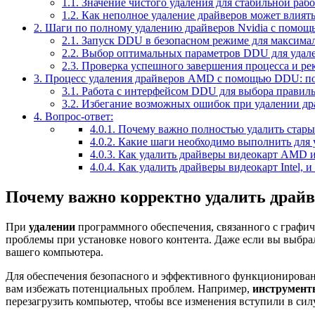
1.1.
Значение чистого удаления для стабильной раб
1.2.
Как неполное удаление драйверов может влиять
2.
Шаги по полному удалению драйверов Nvidia с помо
2.1.
Запуск DDU в безопасном режиме для максима
2.2.
Выбор оптимальных параметров DDU для удале
2.3.
Проверка успешного завершения процесса и ре
3.
Процесс удаления драйверов AMD с помощью DDU: по
3.1.
Работа с интерфейсом DDU для выбора правил
3.2.
Избегание возможных ошибок при удалении др
4.
Вопрос-ответ:
4.0.1.
Почему важно полностью удалить стары
4.0.2.
Какие шаги необходимо выполнить для у
4.0.3.
Как удалить драйверы видеокарт AMD и 
4.0.4.
Как удалить драйверы видеокарт Intel, и
Почему важно корректно удалить драй
При
удалении
программного обеспечения, связанного с графич
проблемы при установке нового контента. Даже если вы выбр
вашего компьютера.
Для обеспечения безопасного и эффективного функционирова
вам избежать потенциальных проблем. Например,
инструмен
перезагрузить компьютер, чтобы все изменения вступили в силу