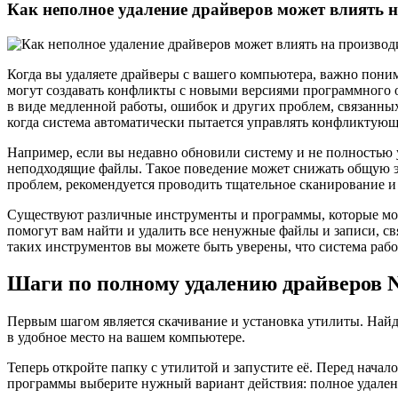
Как неполное удаление драйверов может влиять 
Когда вы удаляете драйверы с вашего компьютера, важно пони
могут создавать конфликты с новыми версиями программного о
в виде медленной работы, ошибок и других проблем, связанны
когда система автоматически пытается управлять конфликтую
Например, если вы недавно обновили систему и не полностью у
неподходящие файлы. Такое поведение может снижать общую э
проблем, рекомендуется проводить тщательное сканирование и о
Существуют различные инструменты и программы, которые мог
помогут вам найти и удалить все ненужные файлы и записи, с
таких инструментов вы можете быть уверены, что система раб
Шаги по полному удалению драйверов 
Первым шагом является скачивание и установка утилиты. Найд
в удобное место на вашем компьютере.
Теперь откройте папку с утилитой и запустите её. Перед нача
программы выберите нужный вариант действия: полное удалени