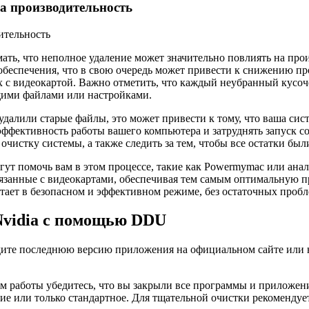
на производительность
мать, что неполное удаление может значительно повлиять на пр
беспечения, что в свою очередь может привести к снижению пр
х с видеокартой. Важно отметить, что каждый неубранный кусо
щими файлами или настройками.
далили старые файлы, это может привести к тому, что ваша сис
ффективность работы вашего компьютера и затруднять запуск 
чистку системы, а также следить за тем, чтобы все остатки был
ут помочь вам в этом процессе, такие как Powermymac или ана
вязанные с видеокартами, обеспечивая тем самым оптимальную 
отает в безопасном и эффективном режиме, без остаточных пробл
Nvidia с помощью DDU
ите последнюю версию приложения на официальном сайте или на
лом работы убедитесь, что вы закрыли все программы и приложен
е или только стандартное. Для тщательной очистки рекомендуе