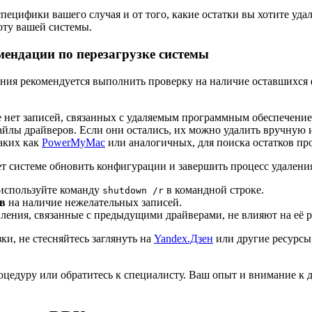
специфики вашего случая и от того, какие остатки вы хотите уд
оту вашей системы.
мендации по перезагрузке системы
ния рекомендуется выполнить проверку на наличие оставшихся 
ке нет записей, связанных с удаляемым программным обеспечение
файлы драйверов. Если они остались, их можно удалить вручну
аких как
PowerMyMac
или аналогичных, для поиска остатков пр
 системе обновить конфигурации и завершить процесс удаления
используйте команду
в командной строке.
shutdown /r
в
на наличие нежелательных записей.
овления, связанные с предыдущими драйверами, не влияют на её р
ки, не стесняйтесь заглянуть на
Yandex.Дзен
или другие ресурсы,
цедуру или обратитесь к специалисту. Ваш опыт и внимание к д