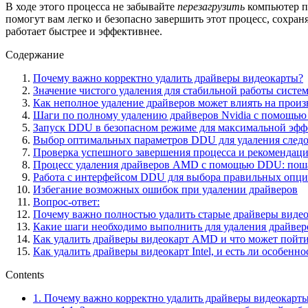
В ходе этого процесса не забывайте
перезагрузить
компьютер п
помогут вам легко и безопасно завершить этот процесс, сохра
работает быстрее и эффективнее.
Содержание
Почему важно корректно удалить драйверы видеокарты?
Значение чистого удаления для стабильной работы систе
Как неполное удаление драйверов может влиять на произ
Шаги по полному удалению драйверов Nvidia с помощь
Запуск DDU в безопасном режиме для максимальной эфф
Выбор оптимальных параметров DDU для удаления след
Проверка успешного завершения процесса и рекомендаци
Процесс удаления драйверов AMD с помощью DDU: поша
Работа с интерфейсом DDU для выбора правильных опци
Избегание возможных ошибок при удалении драйверов
Вопрос-ответ:
Почему важно полностью удалить старые драйверы видео
Какие шаги необходимо выполнить для удаления драйвер
Как удалить драйверы видеокарт AMD и что может пойти 
Как удалить драйверы видеокарт Intel, и есть ли особенно
Contents
1.
Почему важно корректно удалить драйверы видеокарт