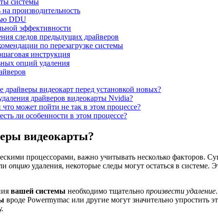
оты системы
 на производительность
щью DDU
льной эффективности
ния следов предыдущих драйверов
комендации по перезагрузке системы
шаговая инструкция
ьных опций удаления
айверов
е драйверы видеокарт перед установкой новых?
даления драйверов видеокарты Nvidia?
что может пойти не так в этом процессе?
 есть ли особенности в этом процессе?
веры видеокарты?
ескими процессорами, важно учитывать несколько факторов. Суще
али
опцию
удаления, некоторые следы могут остаться в системе. 
ния
вашей системы
необходимо тщательно
произвести удаление
ты
вроде Powermymac или другие могут значительно упростить эт
.