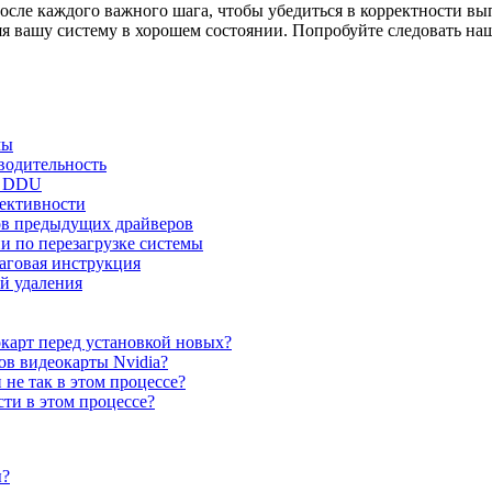
осле каждого важного шага, чтобы убедиться в корректности в
няя вашу систему в хорошем состоянии. Попробуйте следовать н
мы
водительность
ю DDU
ективности
ов предыдущих драйверов
и по перезагрузке системы
говая инструкция
й удаления
карт перед установкой новых?
ов видеокарты Nvidia?
не так в этом процессе?
сти в этом процессе?
ы?