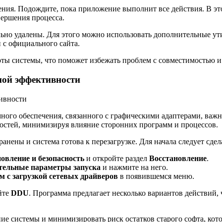
ления. Подождите, пока приложение выполнит все действия. В эт
вершения процесса.
льно удалены. Для этого можно использовать дополнительные ут
 с официального сайта.
боты системы, что поможет избежать проблем с совместимостью 
ной эффективности
ного обеспечения, связанного с графическими адаптерами, важ
остей, минимизируя влияние сторонних программ и процессов.
анены и система готова к перезагрузке. Для начала следует сде
овление и безопасность
и откройте раздел
Восстановление
.
тельные параметры запуска
и нажмите на него.
 с загрузкой сетевых драйверов
в появившемся меню.
йте
DDU
. Программа предлагает несколько вариантов действий,
ие системы и минимизировать риск остатков старого софта, кот