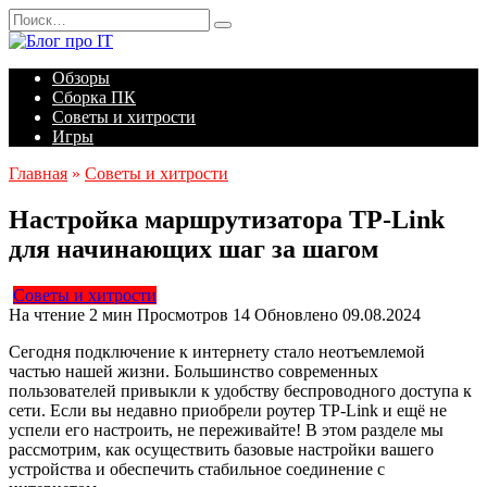
Перейти
Search
к
for:
содержанию
Обзоры
Сборка ПК
Советы и хитрости
Игры
Главная
»
Советы и хитрости
Настройка маршрутизатора TP-Link
для начинающих шаг за шагом
Советы и хитрости
На чтение
2 мин
Просмотров
14
Обновлено
09.08.2024
Сегодня подключение к интернету стало неотъемлемой
частью нашей жизни. Большинство современных
пользователей привыкли к удобству беспроводного доступа к
сети. Если вы недавно приобрели роутер TP-Link и ещё не
успели его настроить, не переживайте! В этом разделе мы
рассмотрим, как осуществить базовые настройки вашего
устройства и обеспечить стабильное соединение с