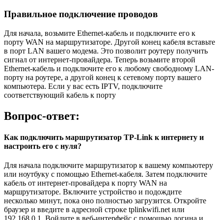
Правильное подключение проводов
Для начала, возьмите Ethernet-кабель и подключите его к
порту WAN на маршрутизаторе. Другой конец кабеля вставьте
в порт LAN вашего модема. Это позволит роутеру получить
сигнал от интернет-провайдера. Теперь возьмите второй
Ethernet-кабель и подключите его к любому свободному LAN-
порту на роутере, а другой конец к сетевому порту вашего
компьютера. Если у вас есть IPTV, подключите
соответствующий кабель к порту
Вопрос-ответ:
Как подключить маршрутизатор TP-Link к интернету и
настроить его с нуля?
Для начала подключите маршрутизатор к вашему компьютеру
или ноутбуку с помощью Ethernet-кабеля. Затем подключите
кабель от интернет-провайдера к порту WAN на
маршрутизаторе. Включите устройство и подождите
несколько минут, пока оно полностью загрузится. Откройте
браузер и введите в адресной строке tplinkwifi.net или
192.168.0.1. Войдите в веб-интерфейс с помощью логина и