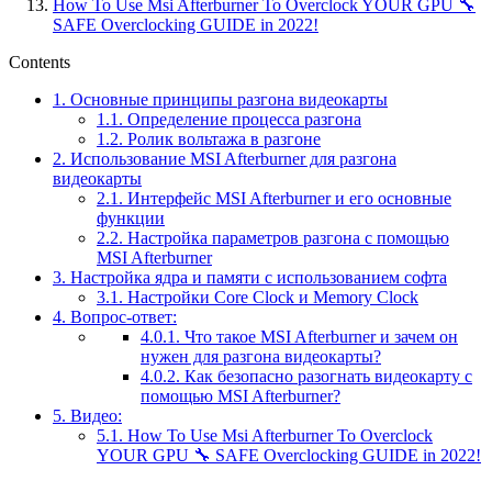
How To Use Msi Afterburner To Overclock YOUR GPU 🔧
SAFE Overclocking GUIDE in 2022!
Contents
1.
Основные принципы разгона видеокарты
1.1.
Определение процесса разгона
1.2.
Ролик вольтажа в разгоне
2.
Использование MSI Afterburner для разгона
видеокарты
2.1.
Интерфейс MSI Afterburner и его основные
функции
2.2.
Настройка параметров разгона с помощью
MSI Afterburner
3.
Настройка ядра и памяти с использованием софта
3.1.
Настройки Core Clock и Memory Clock
4.
Вопрос-ответ:
4.0.1.
Что такое MSI Afterburner и зачем он
нужен для разгона видеокарты?
4.0.2.
Как безопасно разогнать видеокарту с
помощью MSI Afterburner?
5.
Видео:
5.1.
How To Use Msi Afterburner To Overclock
YOUR GPU 🔧 SAFE Overclocking GUIDE in 2022!