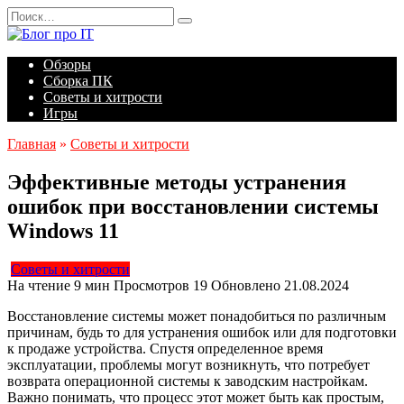
Перейти
Search
к
for:
содержанию
Обзоры
Сборка ПК
Советы и хитрости
Игры
Главная
»
Советы и хитрости
Эффективные методы устранения
ошибок при восстановлении системы
Windows 11
Советы и хитрости
На чтение
9 мин
Просмотров
19
Обновлено
21.08.2024
Восстановление системы может понадобиться по различным
причинам, будь то для устранения ошибок или для подготовки
к продаже устройства. Спустя определенное время
эксплуатации, проблемы могут возникнуть, что потребует
возврата операционной системы к заводским настройкам.
Важно понимать, что процесс этот может быть как простым,