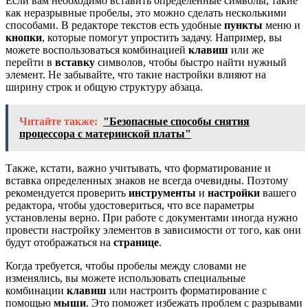
Если вам необходимо вставить определенные символы, такие
как неразрывные пробелы, это можно сделать несколькими
способами. В редакторе текстов есть удобные
пункты
меню и
кнопки
, которые помогут упростить задачу. Например, вы
можете воспользоваться комбинацией
клавиш
или же
перейти в
вставку
символов, чтобы быстро найти нужный
элемент. Не забывайте, что такие настройки влияют на
ширину строк и общую структуру абзаца.
Читайте также:
"Безопасные способы снятия
процессора с материнской платы"
Также, кстати, важно учитывать, что форматирование и
вставка определенных знаков не всегда очевидны. Поэтому
рекомендуется проверить
инструменты
и
настройки
вашего
редактора, чтобы удостовериться, что все параметры
установлены верно. При работе с документами иногда нужно
провести настройку элементов в зависимости от того, как они
будут отображаться на
странице
.
Когда требуется, чтобы пробелы между словами не
изменялись, вы можете использовать специальные
комбинации
клавиш
или настроить форматирование с
помощью
мыши
. Это поможет избежать проблем с разрывами