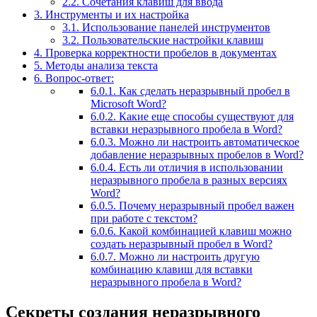
2.2.
Сочетания клавиш для ввода
3.
Инструменты и их настройка
3.1.
Использование панелей инструментов
3.2.
Пользовательские настройки клавиш
4.
Проверка корректности пробелов в документах
5.
Методы анализа текста
6.
Вопрос-ответ:
6.0.1.
Как сделать неразрывный пробел в
Microsoft Word?
6.0.2.
Какие еще способы существуют для
вставки неразрывного пробела в Word?
6.0.3.
Можно ли настроить автоматическое
добавление неразрывных пробелов в Word?
6.0.4.
Есть ли отличия в использовании
неразрывного пробела в разных версиях
Word?
6.0.5.
Почему неразрывный пробел важен
при работе с текстом?
6.0.6.
Какой комбинацией клавиш можно
создать неразрывный пробел в Word?
6.0.7.
Можно ли настроить другую
комбинацию клавиш для вставки
неразрывного пробела в Word?
Секреты создания неразрывного