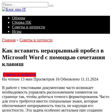
Перейти
Search
к
for:
содержанию
Обзоры
Сборка ПК
Советы и хитрости
Игры
Главная
»
Советы и хитрости
Как вставить неразрывный пробел в
Microsoft Word с помощью сочетания
клавиш
Советы и хитрости
На чтение
13 мин
Просмотров
16
Обновлено
11.11.2024
В работе с текстовыми документами часто возникает
необходимость управлять расположением элементов на
странице так, чтобы добиться точного форматирования. Часто
для этого требуется ввести специальные знаки, которые
обеспечивают непрерывность текста, не нарушая его
целостности. Эта задача особенно актуальна при создании