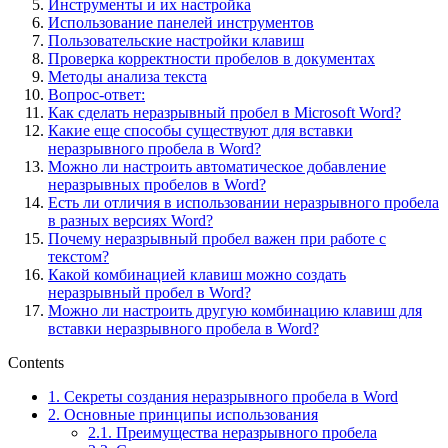
Инструменты и их настройка
Использование панелей инструментов
Пользовательские настройки клавиш
Проверка корректности пробелов в документах
Методы анализа текста
Вопрос-ответ:
Как сделать неразрывный пробел в Microsoft Word?
Какие еще способы существуют для вставки
неразрывного пробела в Word?
Можно ли настроить автоматическое добавление
неразрывных пробелов в Word?
Есть ли отличия в использовании неразрывного пробела
в разных версиях Word?
Почему неразрывный пробел важен при работе с
текстом?
Какой комбинацией клавиш можно создать
неразрывный пробел в Word?
Можно ли настроить другую комбинацию клавиш для
вставки неразрывного пробела в Word?
Contents
1.
Секреты создания неразрывного пробела в Word
2.
Основные принципы использования
2.1.
Преимущества неразрывного пробела