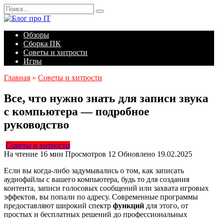
Перейти
Search
к
for:
содержанию
Обзоры
Сборка ПК
Советы и хитрости
Игры
Главная
»
Советы и хитрости
Все, что нужно знать для записи звука
с компьютера — подробное
руководство
Советы и хитрости
На чтение
16 мин
Просмотров
12
Обновлено
19.02.2025
Если вы когда-либо задумывались о том, как записать
аудиофайлы с вашего компьютера, будь то для создания
контента, записи голосовых сообщений или захвата игровых
эффектов, вы попали по адресу. Современные программы
предоставляют широкий спектр
функций
для этого, от
простых и бесплатных решений до профессиональных