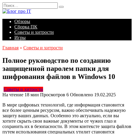
Перейти
Search
к
for:
содержанию
Обзоры
Сборка ПК
Советы и хитрости
Игры
Главная
»
Советы и хитрости
Полное руководство по созданию
защищенной паролем папки для
шифрования файлов в Windows 10
Советы и хитрости
На чтение
18 мин
Просмотров
6
Обновлено
19.02.2025
В мире цифровых технологий, где информация становится
все более ценным ресурсом, важно обеспечивать надежную
защиту ваших данных. Особенно это актуально, если вы
хотите скрыть свои важные документы от чужих глаз и
сохранить их в безопасности. В этом контексте защита файлов
путем использования специальных утилит становится