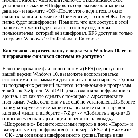
установите флажок «Шифровать содержимое для защиты
данных» и нажмите «ОК».После этого вернитесь в окно
свойств папки и нажмите «Применить», а затем «ОК».Теперь
папка будет зашифрована. Помните, что для доступа к этой
папке вам нужно будет войти в систему под тем же
пользователем, который её зашифровал. EFS доступен только
в версиях Windows 10 Professional и Enterprise.
Как можно защитить папку с паролем в Windows 10, если
шифрование файловой системы не доступно?
Если шифрование файловой системы (EFS) недоступно в
вашей версии Windows 10, вы можете воспользоваться
сторонними программами для защиты папки паролем. Одним
из популярных решений является использование программы,
такой как 7-Zip или WinRAR, для создания зашифрованного
архива. Вот как это сделать с помощью 7-Zip:Установите
программу 7-Zip, если она у вас ещё не установлена.Выберите
папку, которую хотите защитить, щелкните на ней правой
кнопкой мыши и выберите «7-Zip» -> «Добавить в архив».В
открывшемся окне архивации перейдите на вкладку
«Шифрование».Введите желаемый пароль в поле «Пароль» и
выберите метод шифрования (например, AES-256).Нажмите
«OK» для создания зашифрованного архива.Теперь ваша