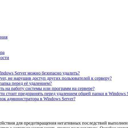
ения
ера
ности
ndows Server можно безопасно удалить?
er, не нарушив доступ других пользователей к серверу?
папка перед её удалением?
ь на работу системы или программ на сервере?
и стоит предпринять перед удалением общей папки в Windows S
ок администратора в Windows Server?
действия для предотвращения негативных последствий выполнены