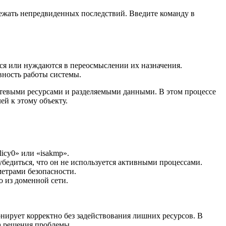
ежать непредвиденных последствий. Введите команду в
ся или нуждаются в переосмыслении их назначения.
вность работы системы.
етевыми ресурсами и разделяемыми данными. В этом процессе
й к этому объекту.
icy0» или «isakmp».
бедиться, что он не используется активными процессами.
метрами безопасности.
о из доменной сети.
нирует корректно без задействования лишних ресурсов. В
ка решения проблемы.