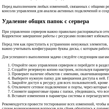
Перед выполнением любых изменений, связанных с общими ресу
консоли управления для анализа активных подключений и сохр
Удаление общих папок с сервера
При управлении сервером важно правильно распоряжаться сете
Корректное завершение работы с ресурсами позволяет избежать
Перед тем как приступить к устранению ненужных элементов, 
важно учитывать конфигурацию буквы диска, с которым работа
Для успешного выполнения задачи следуйте следующим шагам
Откройте окно управления сервером и перейдите в раздел
Создайте резервную копию настроек, используя параметр
Проверьте наличие объектов с именами, оканчивающимис
Выберите нужную папку для завершения доступа к ней. П
Закройте доступ к ресурсу для всех пользователей, кром
Отключите сетевое подключение и порты, через которые о
Снимите шаринговые права с папки, убедившись, что все
Вставьте изменения в параметры системы и перезагрузите
Рекомендуется провести тестирование всех изменений, чтобы и
случае возникновения вопросов или сбоев обратитесь к парамет