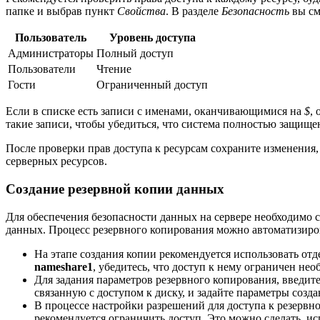
папке и выбрав пункт
Свойства
. В разделе
Безопасность
вы см
Пользователь
Уровень доступа
Администраторы
Полный доступ
Пользователи
Чтение
Гости
Ограниченный доступ
Если в списке есть записи с именами, оканчивающимися на
$
,
такие записи, чтобы убедиться, что система полностью защище
После проверки прав доступа к ресурсам сохраните изменени
серверных ресурсов.
Создание резервной копии данных
Для обеспечения безопасности данных на сервере необходимо 
данных. Процесс резервного копирования можно автоматизиров
На этапе создания копии рекомендуется использовать от
nameshare1
, убедитесь, что доступ к нему ограничен не
Для задания параметров резервного копирования, введит
связанную с доступом к диску, и задайте параметры созд
В процессе настройки разрешений для доступа к резервно
рекомендуется ограничить доступ. Это можно сделать, и