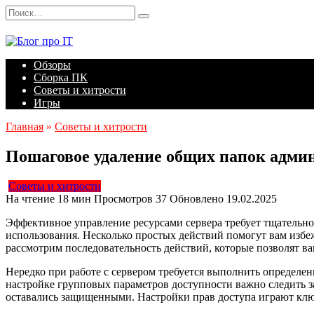
Перейти
Search
к
for:
содержанию
Обзоры
Сборка ПК
Советы и хитрости
Игры
Главная
»
Советы и хитрости
Пошаговое удаление общих папок админ
Советы и хитрости
На чтение
18 мин
Просмотров
37
Обновлено
19.02.2025
Эффективное управление ресурсами сервера требует тщательной
использования. Несколько простых действий помогут вам избе
рассмотрим последовательность действий, которые позволят в
Нередко при работе с сервером требуется выполнить определен
настройке групповых параметров доступности важно следить з
оставались защищенными. Настройки прав доступа играют ключ