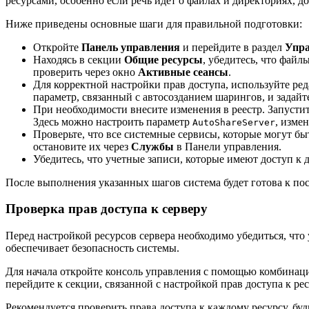
ресурсами, особенно если речь идет о файлах и директориях, 
Ниже приведены основные шаги для правильной подготовки:
Откройте
Панель управления
и перейдите в раздел
Упра
Находясь в секции
Общие ресурсы
, убедитесь, что фай
проверить через окно
Активные сеансы
.
Для корректной настройки прав доступа, используйте ре
параметр, связанный с автосозданием шарингов, и задай
При необходимости внесите изменения в реестр. Запустит
Здесь можно настроить параметр
, изме
AutoShareServer
Проверьте, что все системные сервисы, которые могут бы
остановите их через
Службы
в Панели управления.
Убедитесь, что учетные записи, которые имеют доступ к
После выполнения указанных шагов система будет готова к п
Проверка прав доступа к серверу
Перед настройкой ресурсов сервера необходимо убедиться, что
обеспечивает безопасность системы.
Для начала откройте консоль управления с помощью комбина
перейдите к секции, связанной с настройкой прав доступа к рес
Рекомендуется проверить права доступа к каждому ресурсу, бу