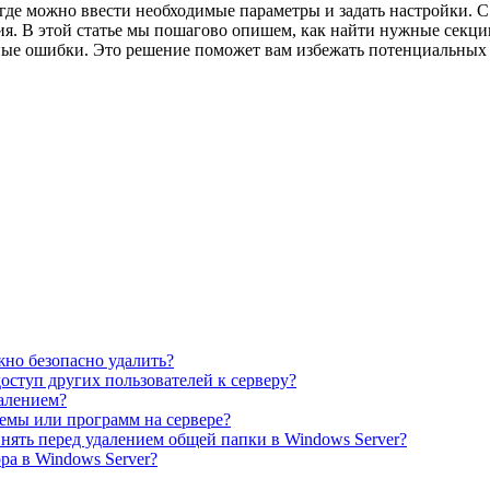
, где можно ввести необходимые параметры и задать настройки
я. В этой статье мы пошагово опишем, как найти нужные секци
жные ошибки. Это решение поможет вам избежать потенциальных
жно безопасно удалить?
оступ других пользователей к серверу?
далением?
емы или программ на сервере?
нять перед удалением общей папки в Windows Server?
ра в Windows Server?