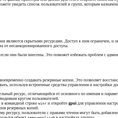
ожете увидеть список пользователей и групп, которым назначен
 они являются скрытыми ресурсами. Доступ к ним ограничен, и о
на от несанкционированного доступа.
я, если они были внесены. Это поможет избежать проблем с адм
своевременно создавать резервные копии. Это позволяет восста
ать, используя встроенные средства управления и настройки до
дельный ресурс, отличающийся от основного по именам и параме
обходимым кругом пользователей.
е в командной строке
и откройте
gpui
для управления настр
winr
ания резервных копий.
му ресурсу, пользователи с правами чтения могут быть добавле
спользуя объект
в настройках группы.
removepolicy0