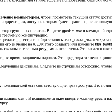
доступ к которым могут иметь другие пользователи. Ошибки мог
вление компьютером
, чтобы посмотреть текущий статус досту
лы и директории, доступ к которым будет ограничен, не использ
дактор групповых политик. Введите
в командной стр
gpedit.msc
те требуемую конфигурацию.
е редактор реестра и найдите запись
HKEY_LOCAL_MACHINE\SYSTE
нив его значение на
. Для этого создайте или измените
0
REG_DWOR
ть связаны с сетевыми ресурсами, отключены. Это касается таки
 директориям, защищены паролем. Это предотвратит несанкцион
оследующим действиям. Следуйте инструкциям осторожно, чтоб
 у пользователей есть соответствующие права доступа. Это помо
ции клавиш
. В появившемся окне введите команду
и на
winr
gpui
урсу.
дь то файлы, принтеры или диски. Для этого откройте свойства