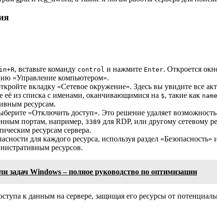
ия
, вставьте команду
и нажмите
. Откроется ок
in+R
control
Enter
цию «Управление компьютером».
кройте вкладку «Сетевое окружение». Здесь вы увидите все ак
е её из списка с именами, оканчивающимися на
, такие как
$
nam
ивным ресурсам.
берите «Отключить доступ». Это решение удаляет возможность 
ленным портам, например,
для RDP, или другому сетевому ре
3389
ическим ресурсам сервера.
асности для каждого ресурса, используя раздел «Безопасность»
инистративным ресурсов.
ли задач Windows – полное руководство по оптимизации
оступа к данным на сервере, защищая его ресурсы от потенциал