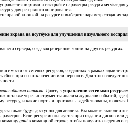
у управления портами и настройте параметры ресурса
service
для 
есурсу для резервного копирования.
те правой кнопкой на ресурсе и выберите параметр создания зад
ение экрана на ноутбуке для улучшения визуального воспри
ашего сервера, создавая резервные копии на других ресурсах.
висимости от сетевых ресурсов, созданных в рамках администра
ть сбоев при его отключении или переносе. Для этого следует п
чности.
ления общими папками
. Далее, в
управлении сетевыми ресурса
можно также через инструменты анализа журналов событий, где
му ресурсу, и какие порты и протоколы задействованы, включая
сурсы также будут доступны для анализа. Вы можете выполнить н
араметров. Если ресурс используется при создании дисков или 
ти команду
gpui
в командной строке, чтобы получить сведения о г