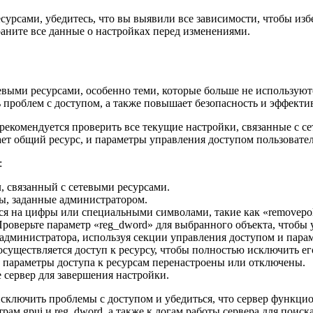
рсами, убедитесь, что вы выявили все зависимости, чтобы изб
аните все данные о настройках перед изменениями.
выми ресурсами, особенно теми, которые больше не используют
 проблем с доступом, а также повышает безопасность и эффекти
рекомендуется проверить все текущие настройки, связанные с с
ет общий ресурс, и параметры управления доступом пользователе
:
, связанный с сетевыми ресурсами.
ы, заданные администратором.
я на цифры или специальными символами, такие как «removepol
роверьте параметр «reg_dword» для выбранного объекта, чтобы у
е администратора, используя секции управления доступом и пара
существляется доступ к ресурсу, чтобы полностью исключить ег
 параметры доступа к ресурсам перенастроены или отключены.
 сервер для завершения настройки.
сключить проблемы с доступом и убедиться, что сервер функцио
рам gpui и reg_dword, а также к логам работы сервера для поис