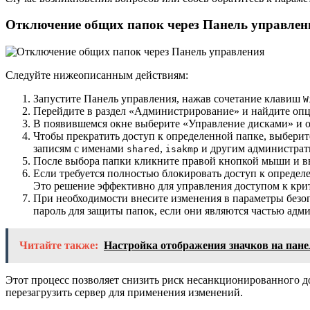
Отключение общих папок через Панель управлен
Следуйте нижеописанным действиям:
Запустите Панель управления, нажав сочетание клавиш
W
Перейдите в раздел «Администрирование» и найдите оп
В появившемся окне выберите «Управление дисками» и от
Чтобы прекратить доступ к определенной папке, выберит
записям с именами
,
и другим администрат
shared
isakmp
После выбора папки кликните правой кнопкой мыши и вы
Если требуется полностью блокировать доступ к опреде
Это решение эффективно для управления доступом к крит
При необходимости внесите изменения в параметры безоп
пароль для защиты папок, если они являются частью адм
Читайте также:
Настройка отображения значков на пане
Этот процесс позволяет снизить риск несанкционированного д
перезагрузить сервер для применения изменений.