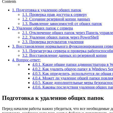
Contents
1.
Подготовка к удалению общих папок
1.1.
Проверка прав доступа к серверу
1.2.
Создание резервной копии данных
1.3.
Выявление зависимостей от общих папок
2.
Удаление общих папок с сервера
2.1.
Отключение общих папок через Панель управл
2.2.
Удаление общих папок через PowerShell
2.3.
Проверка результатов удаления
3.
Восстановление нормального функционирования серв
3.1.
Перезагрузка сервера и проверка работоспособ
3.2.
Восстановление данных из резервной копии
4.
Вопрос-ответ:
4.0.1.
Какие общие папки администратора в Wi
4.0.2.
Как удалить общую папку в Windows Serv
4.0.3.
Как определить, используется ли общая 
4.0.4.
Может ли удаление общей папки повлият
4.0.5.
Какие дополнительные меры безопасност
4.0.6.
Каковы последствия удаления общих пап
Подготовка к удалению общих папок
Перед началом работы важно убедиться, что все необходимые 