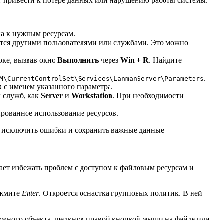
ут привести к потере данных или нарушению работы системы.
па к нужным ресурсам.
уются другими пользователями или службами. Это можно
оке, вызвав окно
Выполнить
через
Win + R
. Найдите
.
M\CurrentControlSet\Services\LanmanServer\Parameters
с именем указанного параметра.
D
х служб, как
Server
и
Workstation
. При необходимости
ированное использование ресурсов.
ы исключить ошибки и сохранить важные данные.
гает избежать проблем с доступом к файловым ресурсам и
жмите
Enter
. Откроется оснастка групповых политик. В ней
 нужного объекта, щелкнув правой кнопкой мыши на файле или