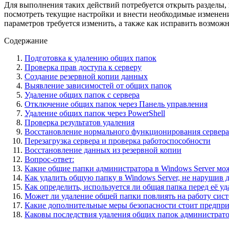
Для выполнения таких действий потребуется открыть разделы
посмотреть текущие настройки и внести необходимые изменени
параметров требуется изменить, а также как исправить возмо
Содержание
Подготовка к удалению общих папок
Проверка прав доступа к серверу
Создание резервной копии данных
Выявление зависимостей от общих папок
Удаление общих папок с сервера
Отключение общих папок через Панель управления
Удаление общих папок через PowerShell
Проверка результатов удаления
Восстановление нормального функционирования сервера
Перезагрузка сервера и проверка работоспособности
Восстановление данных из резервной копии
Вопрос-ответ:
Какие общие папки администратора в Windows Server мо
Как удалить общую папку в Windows Server, не нарушив д
Как определить, используется ли общая папка перед её у
Может ли удаление общей папки повлиять на работу сист
Какие дополнительные меры безопасности стоит предпри
Каковы последствия удаления общих папок администрато