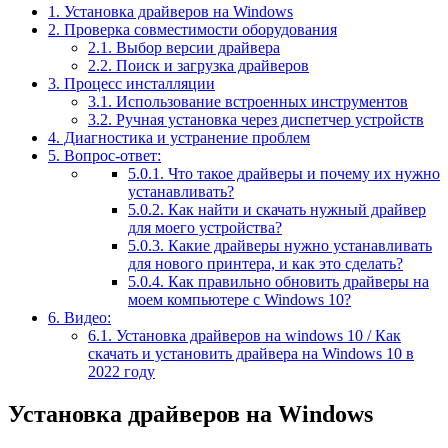
1.
Установка драйверов на Windows
2.
Проверка совместимости оборудования
2.1.
Выбор версии драйвера
2.2.
Поиск и загрузка драйверов
3.
Процесс инсталляции
3.1.
Использование встроенных инструментов
3.2.
Ручная установка через диспетчер устройств
4.
Диагностика и устранение проблем
5.
Вопрос-ответ:
5.0.1.
Что такое драйверы и почему их нужно
устанавливать?
5.0.2.
Как найти и скачать нужный драйвер
для моего устройства?
5.0.3.
Какие драйверы нужно устанавливать
для нового принтера, и как это сделать?
5.0.4.
Как правильно обновить драйверы на
моем компьютере с Windows 10?
6.
Видео:
6.1.
Установка драйверов на windows 10 / Как
скачать и установить драйвера на Windows 10 в
2022 году
Установка драйверов на Windows