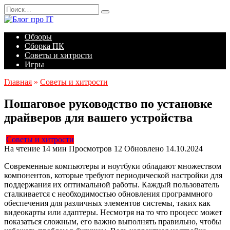
Перейти
Search
к
for:
содержанию
Обзоры
Сборка ПК
Советы и хитрости
Игры
Главная
»
Советы и хитрости
Пошаговое руководство по установке
драйверов для вашего устройства
Советы и хитрости
На чтение
14 мин
Просмотров
12
Обновлено
14.10.2024
Современные компьютеры и ноутбуки обладают множеством
компонентов, которые требуют периодической настройки для
поддержания их оптимальной работы. Каждый пользователь
сталкивается с необходимостью обновления программного
обеспечения для различных элементов системы, таких как
видеокарты или адаптеры. Несмотря на то что процесс может
показаться сложным, его важно выполнять правильно, чтобы