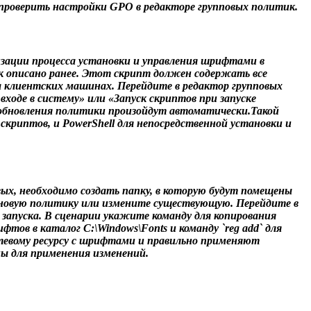
роверить настройки GPO в редакторе групповых политик.
изации процесса установки и управления шрифтами в
ак описано ранее. Этот скрипт должен содержать все
 клиентских машинах. Перейдите в редактор групповых
ходе в систему» или «Запуск скриптов при запуске
 обновления политики произойдут автоматически.Такой
криптов, и PowerShell для непосредственной установки и
ых, необходимо создать папку, в которую будут помещены
е новую политику или измените существующую. Перейдите в
запуска. В сценарии укажите команду для копирования
ов в каталог C:\Windows\Fonts и команду `reg add` для
тевому ресурсу с шрифтами и правильно применяют
ы для применения изменений.