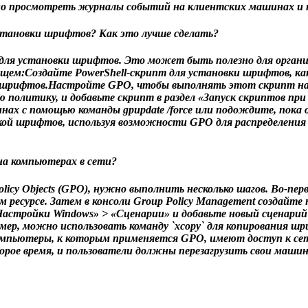
о просмотреть журналы событий на клиентских машинах и п
установки шрифтов? Как это лучше сделать?
 для установки шрифтов. Это может быть полезно для орган
ующем:Создайте PowerShell-скрипт для установки шрифтов, к
и шрифтов.Настройте GPO, чтобы выполнять этот скрипт на
олитику, и добавьте скрипт в раздел «Запуск скриптов при в
ах с помощью команды gpupdate /force или подождите, пока
ой шрифтов, используя возможности GPO для распределения с
на компьютерах в сети?
y Objects (GPO), нужно выполнить несколько шагов. Во-перв
 ресурсе. Затем в консоли Group Policy Management создайт
астройки Windows» > «Сценарии» и добавьте новый сценарий 
р, можно использовать команду `xcopy` для копирования шрифт
компьютеры, к которым применяется GPO, имеют доступ к се
ое время, и пользователи должны перезагрузить свои машин