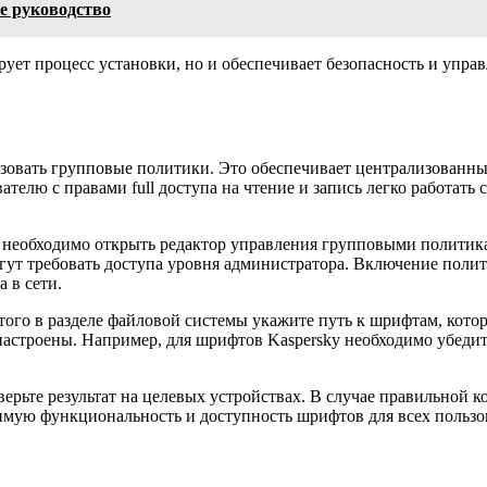
е руководство
ует процесс установки, но и обеспечивает безопасность и управ
зовать групповые политики. Это обеспечивает централизованны
ателю с правами full доступа на чтение и запись легко работать 
необходимо открыть редактор управления групповыми политикам
огут требовать доступа уровня администратора. Включение поли
а в сети.
го в разделе файловой системы укажите путь к шрифтам, котор
но настроены. Например, для шрифтов Kaspersky необходимо убеди
верьте результат на целевых устройствах. В случае правильно
димую функциональность и доступность шрифтов для всех пользо