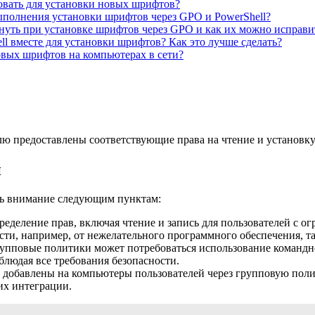
овать для установки новых шрифтов?
ыполнения установки шрифтов через GPO и PowerShell?
уть при установке шрифтов через GPO и как их можно исправи
l вместе для установки шрифтов? Как это лучше сделать?
овых шрифтов на компьютерах в сети?
елю предоставлены соответствующие права на чтение и установк
и
ть внимание следующим пунктам:
еделение прав, включая чтение и запись для пользователей с о
сти, например, от нежелательного программного обеспечения, так
рупповые политики может потребоваться использование командн
блюдая все требования безопасности.
 добавлены на компьютеры пользователей через групповую поли
их интеграции.