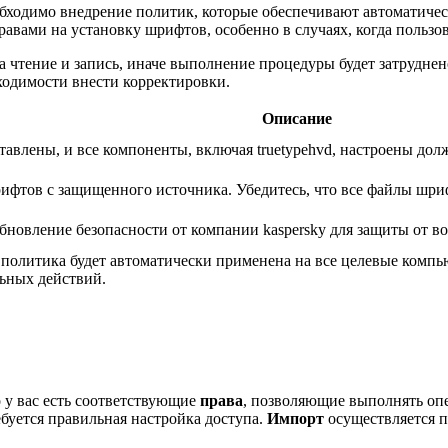
бходимо внедрение политик, которые обеспечивают автоматичес
равами на установку шрифтов, особенно в случаях, когда польз
на чтение и запись, иначе выполнение процедуры будет затрудне
ходимости внести корректировки.
Описание
тавлены, и все компоненты, включая truetypehvd, настроены до
ифтов с защищенного источника. Убедитесь, что все файлы шриф
обновление безопасности от компании kaspersky для защиты от в
, политика будет автоматически применена на все целевые комп
ьных действий.
о у вас есть соответствующие
права
, позволяющие выполнять оп
ебуется правильная настройка доступа.
Импорт
осуществляется 