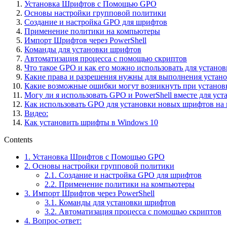
Установка Шрифтов с Помощью GPO
Основы настройки групповой политики
Создание и настройка GPO для шрифтов
Применение политики на компьютеры
Импорт Шрифтов через PowerShell
Команды для установки шрифтов
Автоматизация процесса с помощью скриптов
Что такое GPO и как его можно использовать для устан
Какие права и разрешения нужны для выполнения устано
Какие возможные ошибки могут возникнуть при установ
Могу ли я использовать GPO и PowerShell вместе для уст
Как использовать GPO для установки новых шрифтов на 
Видео:
Как установить шрифты в Windows 10
Contents
1.
Установка Шрифтов с Помощью GPO
2.
Основы настройки групповой политики
2.1.
Создание и настройка GPO для шрифтов
2.2.
Применение политики на компьютеры
3.
Импорт Шрифтов через PowerShell
3.1.
Команды для установки шрифтов
3.2.
Автоматизация процесса с помощью скриптов
4.
Вопрос-ответ: