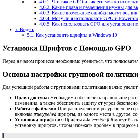
4.0.1.
Что такое GPO и как его можно использ
4.0.2.
Какие права и разрешения нужны для в
4.0.3.
Какие возможные ошибки могут возникн
4.0.4.
Могу ли я использовать GPO и PowerShel
4.0.5.
Как использовать GPO для установки н
5.
Видео:
5.1.
Как установить шрифты в Windows 10
Установка Шрифтов с Помощью GPO
Перед началом процесса необходимо убедиться, что пользоват
Основы настройки групповой политик
Для успешной работы с групповыми политиками важно удели
Права доступа:
Необходимо обеспечить правильное распр
изменения, а также обеспечить защиту от угроз безопасно
Работа с файлами:
При распределении ресурсов через г
включая
truetypehvd
шрифты, из одного места в другое, со
Установка шрифтов:
Шрифты a-la
version full
могут быть
установку шрифтов, чтобы избежать проблем в процессе 