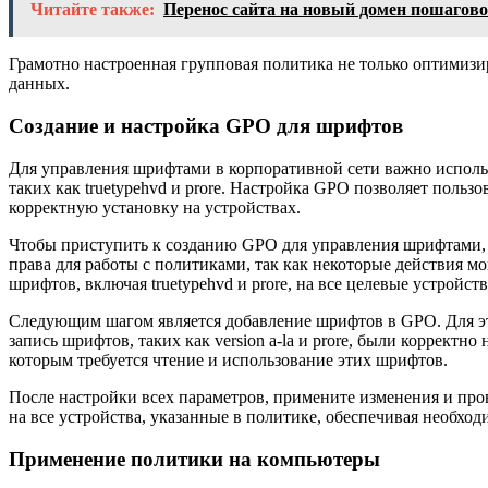
Читайте также:
Перенос сайта на новый домен пошагово
Грамотно настроенная групповая политика не только оптимизир
данных.
Создание и настройка GPO для шрифтов
Для управления шрифтами в корпоративной сети важно исполь
таких как truetypehvd и prore. Настройка GPO позволяет пользов
корректную установку на устройствах.
Чтобы приступить к созданию GPO для управления шрифтами, 
права для работы с политиками, так как некоторые действия м
шрифтов, включая truetypehvd и prore, на все целевые устройств
Следующим шагом является добавление шрифтов в GPO. Для это
запись шрифтов, таких как version a-la и prore, были коррект
которым требуется чтение и использование этих шрифтов.
После настройки всех параметров, примените изменения и про
на все устройства, указанные в политике, обеспечивая необхо
Применение политики на компьютеры