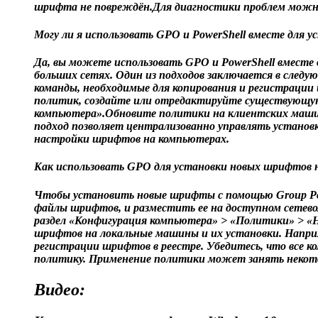
шрифта не повреждён.Для диагностики проблем можн
Могу ли я использовать GPO и PowerShell вместе для 
Да, вы можете использовать GPO и PowerShell вместе
больших сетях. Один из подходов заключается в след
команды, необходимые для копирования и регистраци
политик, создайте или отредактируйте существующую п
компьютера».Обновите политики на клиентских машин
подход позволяет централизованно управлять установк
настройки шрифтов на компьютерах.
Как использовать GPO для установки новых шрифтов 
Чтобы установить новые шрифты с помощью Group Polic
файлы шрифтов, и разместить ее на доступном сетевом
раздел «Конфигурация компьютера» > «Политики» > «Н
шрифтов на локальные машины и их установки. Наприме
регистрации шрифтов в реестре. Убедитесь, что все 
политику. Применение политики может занять некотор
Видео: