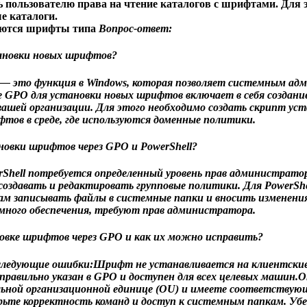
ь пользователю права на чтение каталогов с шрифтами. Для
е каталоги.
няются шрифты типа
Вопрос-ответ:
тановки новых шрифтов?
и) — это функция в Windows, которая позволяет системным 
е GPO для установки новых шрифтов включает в себя создан
шей организации. Для этого необходимо создать скрипт устан
тов в среде, где используются доменные политики.
новки шрифтов через GPO и PowerShell?
Shell потребуется определенный уровень прав администратор
здавать и редактировать групповые политики. Для PowerShe
ам записывать файлы в системные папки и вносить изменения 
много обеспечения, требуют прав администратора.
овке шрифтов через GPO и как их можно исправить?
 следующие ошибки:Шрифт не устанавливается на клиентски
 правильно указан в GPO и доступен для всех целевых машин.
вильной организационной единице (OU) и имеете соответству
рьте корректность команд и доступ к системным папкам. Убе