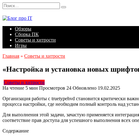
Перейти
Search
к
for:
содержанию
Обзоры
Сборка ПК
Советы и хитрости
Игры
Главная
»
Советы и хитрости
«Настройка и установка новых шрифтов
Советы и хитрости
На чтение
5 мин
Просмотров
24
Обновлено
19.02.2025
Организация работы с truetypehvd становится критически важн
процесса настройки, где необходим полный контроль над уста
Для выполнения этой задачи, зачастую применяется интеграция
соответствие прав доступа для успешного выполнения всех оп
Содержание