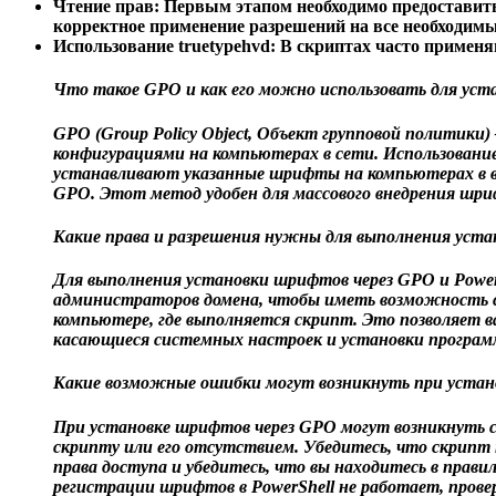
Чтение прав
: Первым этапом необходимо предоставит
корректное применение разрешений на все необходимы
Использование truetypehvd
: В скриптах часто приме
Что такое GPO и как его можно использовать для ус
GPO (Group Policy Object, Объект групповой политик
конфигурациями на компьютерах в сети. Использовани
устанавливают указанные шрифты на компьютерах в ва
GPO. Этот метод удобен для массового внедрения шриф
Какие права и разрешения нужны для выполнения уста
Для выполнения установки шрифтов через GPO и Power
администраторов домена, чтобы иметь возможность со
компьютере, где выполняется скрипт. Это позволяет в
касающиеся системных настроек и установки програм
Какие возможные ошибки могут возникнуть при устан
При установке шрифтов через GPO могут возникнуть
скрипту или его отсутствием. Убедитесь, что скрипт
права доступа и убедитесь, что вы находитесь в пра
регистрации шрифтов в PowerShell не работает, прове