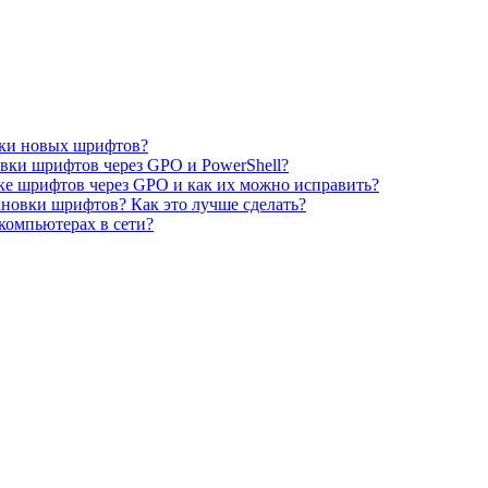
овки новых шрифтов?
вки шрифтов через GPO и PowerShell?
ке шрифтов через GPO и как их можно исправить?
ановки шрифтов? Как это лучше сделать?
компьютерах в сети?