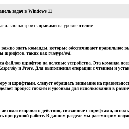
анель задач в Windows 11
равильно настроить
правами
на уровне
чтение
, важно знать команды, которые обеспечивают правильное в
пы шрифтов, таких как
truetypehvd
.
са файлов шрифтов на целевые устройства. Эта команда поз
Kaspersky
и
Prore
. Для выполнения операции с чтением и уст
copy
и шрифтами, следует обращать внимание на правильнос
 делает процесс гибким и удобным для использования в разл
я автоматизировать действия, связанные с шрифтами, испол
ть при ручной работе. В данном разделе мы рассмотрим под