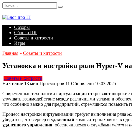
Перейти
Search
к
for:
содержанию
Обзоры
Сборка ПК
Советы и хитрости
Игры
Главная
»
Советы и хитрости
Установка и настройка роли Hyper-V н
Советы и хитрости
На чтение
13 мин
Просмотров
11
Обновлено
10.03.2025
Современные технологии виртуализации открывают широкие в
улучшать взаимодействие между различными узлами и обеспеч
что особенно важно для предприятий, стремящихся повысить 
Процесс настройки виртуализации требует выполнения ряда
ко
убедитесь, что сервер и
удаленный
компьютер находятся в од
удаленного управления
, обеспечиваемого службами
winrm
и
n