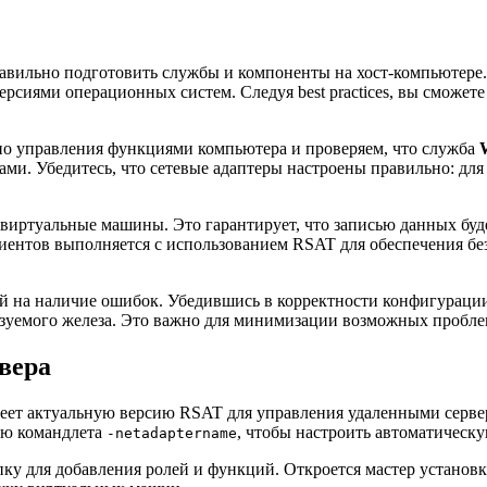
авильно подготовить службы и компоненты на хост-компьютере. 
рсиями операционных систем. Следуя best practices, вы сможет
но управления функциями компьютера и проверяем, что служба
ами. Убедитесь, что сетевые адаптеры настроены правильно: для
 виртуальные машины. Это гарантирует, что записью данных буд
иентов выполняется с использованием RSAT для обеспечения бе
ий на наличие ошибок. Убедившись в корректности конфигураци
ьзуемого железа. Это важно для минимизации возможных проблем
вера
имеет актуальную версию RSAT для управления удаленными серве
ью командлета
, чтобы настроить автоматическ
-netadaptername
ку для добавления ролей и функций. Откроется мастер установк