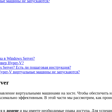
ьные машины не запускаются?
на в Windows Server?
рвер Hyper-V?
 Server? Есть ли пошаговая инструкция?
 Hyper-V виртуальные машины не запускаются?
rver
равление виртуальными машинами на хосте. Чтобы обеспечить н
ксимально эффективным. В этой части мы рассмотрим, как прои
ся в
домене
и вы имеете необходимые права доступа. Для успешн