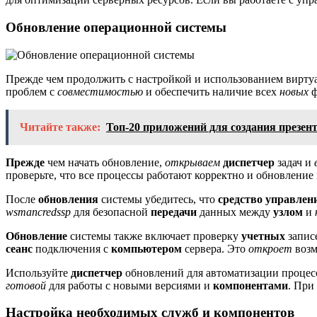
Обновление операционной системы
Прежде чем продолжить с настройкой и использованием виртуа
проблем с
совместимостью
и обеспечить наличие всех
новых
ф
Читайте также:
Топ-20 приложений для создания презент
Прежде
чем начать обновление,
открываем
диспетчер
задач и
проверьте, что все процессы работают корректно и обновление
После
обновления
системы убедитесь, что
средство управлен
wsmancredssp
для безопасной
передачи
данных между
узлом
и
Обновление
системы также включает проверку
учетных
запис
сеанс
подключения с
компьютером
сервера. Это
откроет
возм
Используйте
диспетчер
обновлений для автоматизации процес
готовой
для работы с новыми версиями и
компонентами
. Пр
Настройка необходимых служб и компонентов