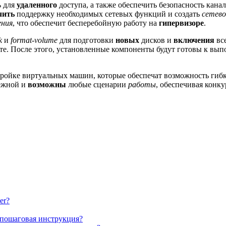
ь
для
удаленного
доступа, а также обеспечить безопасность кана
чить
поддержку необходимых сетевых функций и создать
сетев
ения
, что обеспечит бесперебойную работу на
гипервизоре
.
k
и
format-volume
для подготовки
новых
дисков и
включения
вс
аете. После этого, установленные компоненты будут готовы к вы
тройке виртуальных машин, которые обеспечат возможность гиб
дежной и
возможны
любые сценарии
работы
, обеспечивая конк
er?
и пошаговая инструкция?