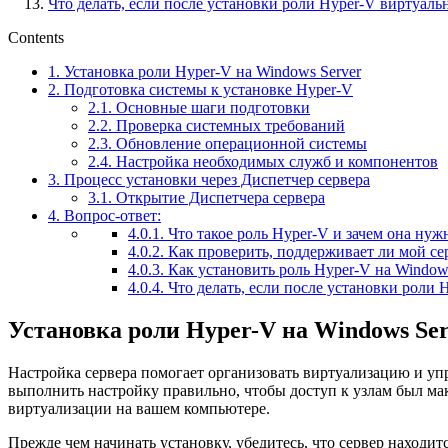
Что делать, если после установки роли Hyper-V виртуал
Contents
1.
Установка роли Hyper-V на Windows Server
2.
Подготовка системы к установке Hyper-V
2.1.
Основные шаги подготовки
2.2.
Проверка системных требований
2.3.
Обновление операционной системы
2.4.
Настройка необходимых служб и компонентов
3.
Процесс установки через Диспетчер сервера
3.1.
Открытие Диспетчера сервера
4.
Вопрос-ответ:
4.0.1.
Что такое роль Hyper-V и зачем она нуж
4.0.2.
Как проверить, поддерживает ли мой се
4.0.3.
Как установить роль Hyper-V на Windows
4.0.4.
Что делать, если после установки роли
Установка роли Hyper-V на Windows Se
Настройка сервера помогает организовать виртуализацию и уп
выполнить настройку правильно, чтобы доступ к узлам был ма
виртуализации на вашем компьютере.
Прежде чем начинать установку, убедитесь, что сервер находит