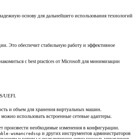
 надежную основу для дальнейшего использования технологий
ации. Это обеспечит стабильную работу и эффективное
омиться с best practices от Microsoft для минимизации
S/UEFI.
ость и объем для хранения виртуальных машин.
 можно использовать встроенные сетевые адаптеры.
ует произвести необходимые изменения в конфигурации.
и других инструментов администраторов
able-wsmancredssp
бованиям и готовы к подключению через консоль управления.