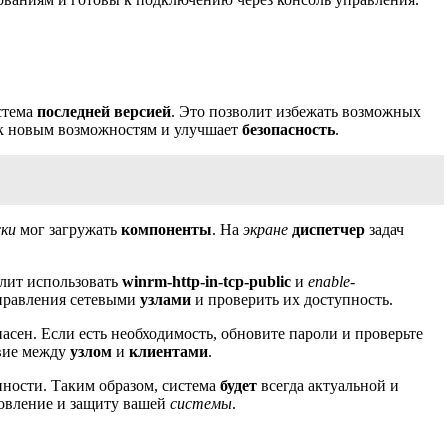
стема
последней версией
. Это позволит избежать возможных
к новым возможностям и улучшает
безопасность
.
ки
мог загружать
компоненты
. На
экране
диспетчер
задач
олит использовать
winrm-http-in-tcp-public
и
enable-
равления сетевыми
узлами
и проверить их доступность.
асен. Если есть необходимость, обновите пароли и проверьте
вие между
узлом
и
клиентами
.
ности. Таким образом, система
будет
всегда актуальной и
овление и защиту вашей
системы
.