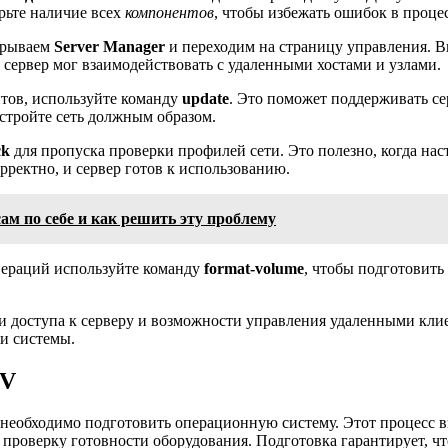
рьте наличие всех
компонентов
, чтобы избежать ошибок в проце
крываем
Server Manager
и переходим на страницу управления. 
ы сервер мог взаимодействовать с удаленными хостами и узлами.
тов, используйте команду
update
. Это поможет поддерживать се
астройте сеть должным образом.
ck
для пропуска проверки профилей сети. Это полезно, когда нас
ректно, и сервер готов к использованию.
м по себе и как решить эту проблему
пераций используйте команду
format-volume
, чтобы подготовить
ии доступа к серверу и возможности управления удаленными кл
и системы.
-V
 необходимо подготовить операционную систему. Этот процесс 
 проверку готовности оборудования. Подготовка гарантирует, ч