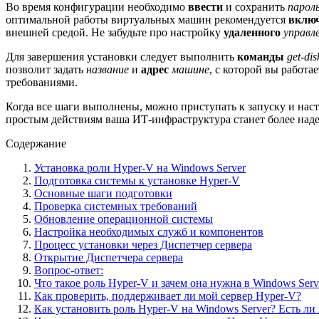
Во время конфигурации необходимо
ввести
и сохранить
парол
оптимальной работы виртуальных машин рекомендуется
вклю
внешней средой. Не забудьте про настройку
удаленного
управл
Для завершения установки следует выполнить
команды
get-dis
позволит задать
название
и
адрес
машине
, с которой вы работ
требованиями.
Когда все шаги выполнены, можно приступать к запуску и нас
простым действиям ваша ИТ-инфраструктура станет более на
Содержание
Установка роли Hyper-V на Windows Server
Подготовка системы к установке Hyper-V
Основные шаги подготовки
Проверка системных требований
Обновление операционной системы
Настройка необходимых служб и компонентов
Процесс установки через Диспетчер сервера
Открытие Диспетчера сервера
Вопрос-ответ:
Что такое роль Hyper-V и зачем она нужна в Windows Serv
Как проверить, поддерживает ли мой сервер Hyper-V?
Как установить роль Hyper-V на Windows Server? Есть л