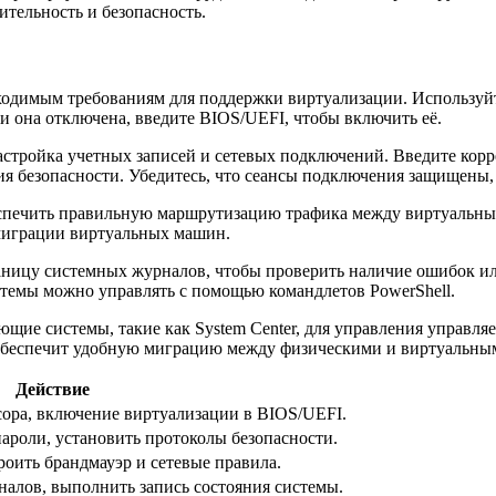
тельность и безопасность.
ходимым требованиям для поддержки виртуализации. Используйт
ли она отключена, введите BIOS/UEFI, чтобы включить её.
стройка учетных записей и сетевых подключений. Введите корр
 безопасности. Убедитесь, что сеансы подключения защищены, и
беспечить правильную маршрутизацию трафика между виртуальны
миграции виртуальных машин.
аницу системных журналов, чтобы проверить наличие ошибок ил
темы можно управлять с помощью командлетов PowerShell.
яющие системы, такие как System Center, для управления упра
 обеспечит удобную миграцию между физическими и виртуальны
Действие
ора, включение виртуализации в BIOS/UEFI.
ароли, установить протоколы безопасности.
роить брандмауэр и сетевые правила.
алов, выполнить запись состояния системы.