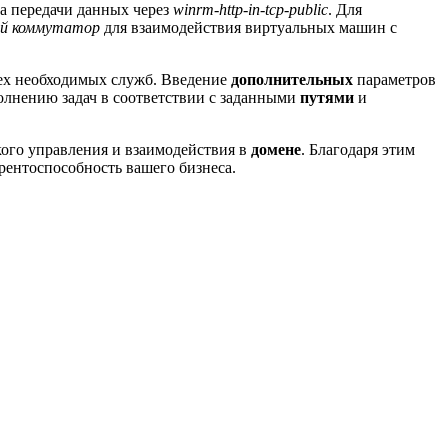
ла передачи данных через
winrm-http-in-tcp-public
. Для
ой коммутатор
для взаимодействия виртуальных машин с
ех необходимых служб. Введение
дополнительных
параметров
полнению задач в соответствии с заданными
путями
и
кого управления и взаимодействия в
домене
. Благодаря этим
урентоспособность вашего бизнеса.