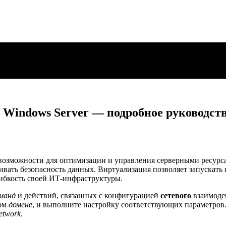
а Windows Server — подробное руководс
озможности для оптимизации и управления серверными ресурса
ивать безопасность данных. Виртуализация позволяет запускат
гибкость своей ИТ-инфраструктуры.
манд
и действий, связанных с конфигурацией
сетевого
взаимодей
ном
домене
, и выполните настройку соответствующих параметров
etwork
.