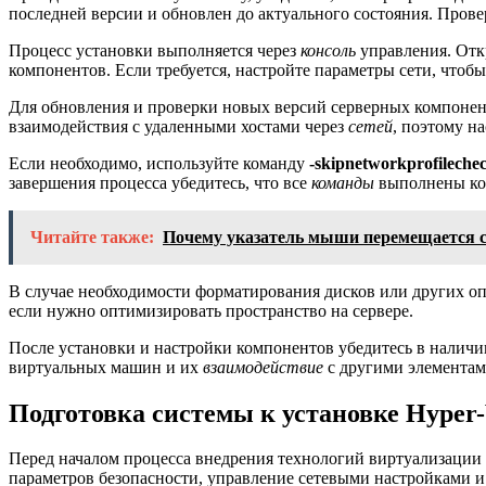
последней версии и обновлен до актуального состояния. Прове
Процесс установки выполняется через
консоль
управления. От
компонентов. Если требуется, настройте параметры сети, чтоб
Для обновления и проверки новых версий серверных компонен
взаимодействия с удаленными хостами через
сетей
, поэтому н
Если необходимо, используйте команду
-skipnetworkprofileche
завершения процесса убедитесь, что все
команды
выполнены кор
Читайте также:
Почему указатель мыши перемещается са
В случае необходимости форматирования дисков или других о
если нужно оптимизировать пространство на сервере.
После установки и настройки компонентов убедитесь в налич
виртуальных машин и их
взаимодействие
с другими элементам
Подготовка системы к установке Hyper
Перед началом процесса внедрения технологий виртуализации
параметров безопасности, управление сетевыми настройками и