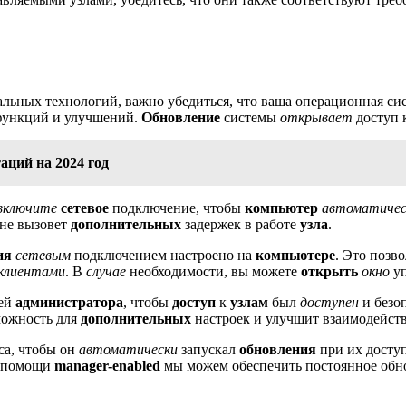
льных технологий, важно убедиться, что ваша операционная си
ункций и улучшений.
Обновление
системы
открывает
доступ 
аций на 2024 год
включите
сетевое
подключение, чтобы
компьютер
автоматичес
 не вызовет
дополнительных
задержек в работе
узла
.
ия
сетевым
подключением настроено на
компьютере
. Это позв
клиентами
. В
случае
необходимости, вы можете
открыть
окно
уп
ей
администратора
, чтобы
доступ
к
узлам
был
доступен
и безоп
ожность для
дополнительных
настроек и улучшит взаимодейст
са, чтобы он
автоматически
запускал
обновления
при их доступ
и помощи
manager-enabled
мы можем обеспечить постоянное обн