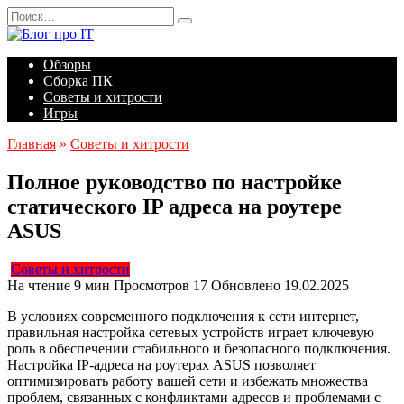
Перейти
Search
к
for:
содержанию
Обзоры
Сборка ПК
Советы и хитрости
Игры
Главная
»
Советы и хитрости
Полное руководство по настройке
статического IP адреса на роутере
ASUS
Советы и хитрости
На чтение
9 мин
Просмотров
17
Обновлено
19.02.2025
В условиях современного подключения к сети интернет,
правильная настройка сетевых устройств играет ключевую
роль в обеспечении стабильного и безопасного подключения.
Настройка IP-адреса на роутерах ASUS позволяет
оптимизировать работу вашей сети и избежать множества
проблем, связанных с конфликтами адресов и проблемами с