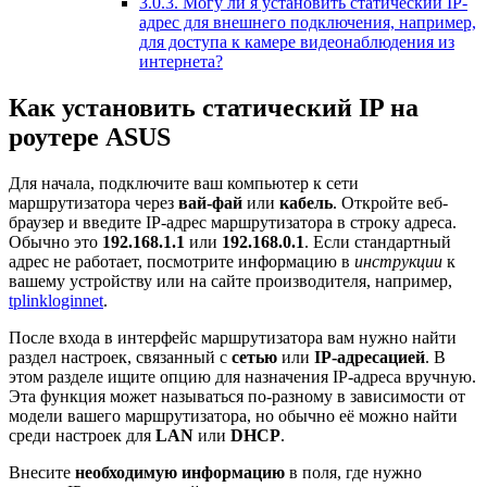
3.0.3.
Могу ли я установить статический IP-
адрес для внешнего подключения, например,
для доступа к камере видеонаблюдения из
интернета?
Как установить статический IP на
роутере ASUS
Для начала, подключите ваш компьютер к сети
маршрутизатора через
вай-фай
или
кабель
. Откройте веб-
браузер и введите IP-адрес маршрутизатора в строку адреса.
Обычно это
192.168.1.1
или
192.168.0.1
. Если стандартный
адрес не работает, посмотрите информацию в
инструкции
к
вашему устройству или на сайте производителя, например,
tplinkloginnet
.
После входа в интерфейс маршрутизатора вам нужно найти
раздел настроек, связанный с
сетью
или
IP-адресацией
. В
этом разделе ищите опцию для назначения IP-адреса вручную.
Эта функция может называться по-разному в зависимости от
модели вашего маршрутизатора, но обычно её можно найти
среди настроек для
LAN
или
DHCP
.
Внесите
необходимую информацию
в поля, где нужно