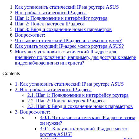
Как установить статический IP на роутере ASUS
Настройка статического IP адреса
Шаг 1: Подключение к интерфейсу роутера
Шаг 2: Поиск настроек IP адреса
Шаг 3: Ввод и сохранение новых параметров
Вопрос-ответ:
Что такое статический IP-адрес и зачем он нужен?
Как узнать текущий IP-адрес моего роутера ASUS?
Могу ли я установить статический IP-адрес для
внешнего подключения, например, для доступа к камере
видеонаблюдения из интернета?
Contents
1.
Как установить статический IP на роутере ASUS
2.
Настройка статического IP адреса
2.1.
Шаг 1: Подключение к интерфейсу роутера
2.2.
Шаг 2: Поиск настроек IP адреса
2.3.
Шаг 3: Ввод и сохранение новых параметров
3.
Вопрос-ответ:
3.0.1.
Что такое статический IP-адрес и зачем
он нужен?
3.0.2.
Как узнать текущий IP-адрес моего
роутера ASUS?