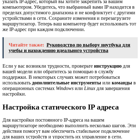
указать IP-адрес, который вы хотите закрепить за вашим
компьютером. Убедитесь, что выбранный вами IP находится в
пределах допустимого диапазона и не конфликтует с другими
устройствами в сети. Сохраните изменения и перезагрузите
маршрутизатор. Теперь ваш компьютер будет использовать тот
же IP-адрес при каждом подключении.
Читайте также:
Руководство по выбору ноутбука для
учебы и нахождению идеального устройства
Если у вас возникли трудности, проверьте
инструкцию
для
вашей модели или обратитесь за помощью в службу
поддержки. В некоторых случаях может потребоваться
использовать
дополнительные инструменты
или
команды
в
операционных системах
Windows
или
Linux
для завершения
настройки.
Настройка статического IP адреса
Для настройки постоянного IP-адреса на вашем
маршрутизаторе необходимо выполнить несколько шагов. Эти
действия помогут вам обеспечить стабильное подключение
для ваших устройств и упростить их управление в сети.