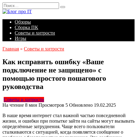
Перейти
Search
к
for:
содержанию
Обзоры
Сборка ПК
Советы и хитрости
Игры
Главная
»
Советы и хитрости
Как исправить ошибку «Ваше
подключение не защищено» с
помощью простого пошагового
руководства
Советы и хитрости
На чтение
8 мин
Просмотров
5
Обновлено
19.02.2025
В наше время интернет стал важной частью повседневной
жизни, и ошибки при попытке зайти на сайты могут вызывать
определённые затруднения. Чаще всего пользователи
сталкиваются с ситуацией, когда появляется сообщение о