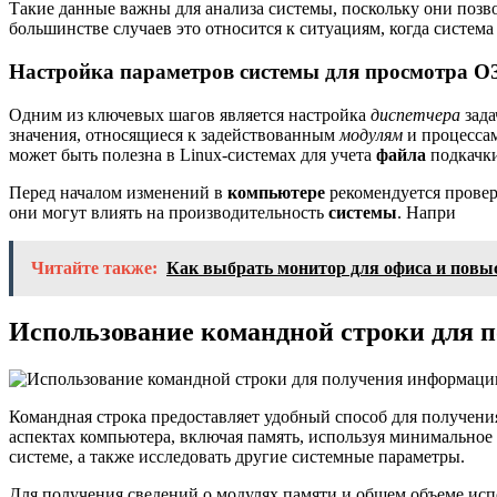
Такие данные важны для анализа системы, поскольку они позво
большинстве случаев это относится к ситуациям, когда систем
Настройка параметров системы для просмотра О
Одним из ключевых шагов является настройка
диспетчера
зада
значения, относящиеся к задействованным
модулям
и процесса
может быть полезна в Linux-системах для учета
файла
подкачк
Перед началом изменений в
компьютере
рекомендуется провер
они могут влиять на производительность
системы
. Напри
Читайте также:
Как выбрать монитор для офиса и повы
Использование командной строки для 
Командная строка предоставляет удобный способ для получени
аспектах компьютера, включая память, используя минимальное
системе, а также исследовать другие системные параметры.
Для получения сведений о модулях памяти и общем объеме ис