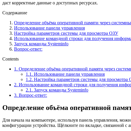
даст корректные данные о доступных ресурсах.
Содержание
Определение объёма оперативной памяти через системны
Использование панели управления
Настройка параметров системы для просмотра ОЗУ
Использование командной строки для получения информ
Запуск команды Systeminfo
Вопрос-ответ:
Contents
1.
Определение объёма оперативной памяти через систем
1.1.
Использование панели управления
1.2.
Настройка параметров системы для просмотра
2.
Использование командной строки для получения инфо
2.1.
Запуск команды Systeminfo
3.
Вопрос-ответ:
Определение объёма оперативной памят
Для начала на компьютере, используя панель управления, мож
конфигурации устройства. Щёлкните по вкладке, связанной с 