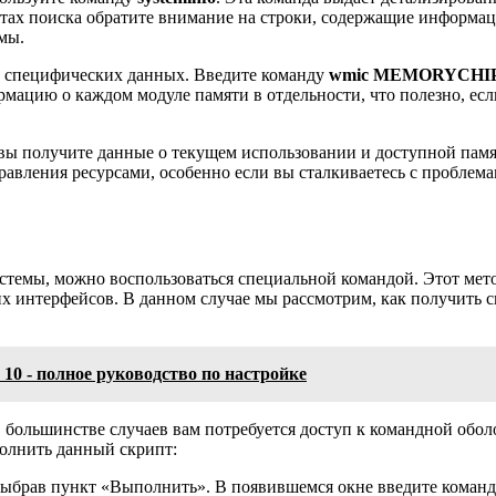
татах поиска обратите внимание на строки, содержащие информа
мы.
е специфических данных. Введите команду
wmic MEMORYCHIP g
рмацию о каждом модуле памяти в отдельности, что полезно, есл
 вы получите данные о текущем использовании и доступной памя
авления ресурсами, особенно если вы сталкиваетесь с проблема
темы, можно воспользоваться специальной командой. Этот мето
 интерфейсов. В данном случае мы рассмотрим, как получить с
10 - полное руководство по настройке
В большинстве случаев вам потребуется доступ к командной обол
полнить данный скрипт:
выбрав пункт «Выполнить». В появившемся окне введите коман