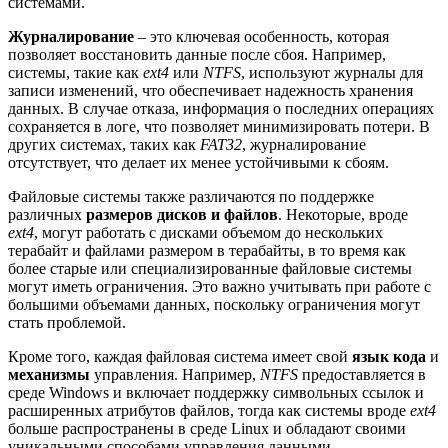
системами.
Журналирование
– это ключевая особенность, которая
позволяет восстановить данные после сбоя. Например,
системы, такие как
ext4
или
NTFS
, используют журналы для
записи изменений, что обеспечивает надежность хранения
данных. В случае отказа, информация о последних операциях
сохраняется в логе, что позволяет минимизировать потери. В
других системах, таких как
FAT32
, журналирование
отсутствует, что делает их менее устойчивыми к сбоям.
Файловые системы также различаются по поддержке
различных
размеров дисков и файлов
. Некоторые, вроде
ext4
, могут работать с дисками объемом до нескольких
терабайт и файлами размером в терабайты, в то время как
более старые или специализированные файловые системы
могут иметь ограничения. Это важно учитывать при работе с
большими объемами данных, поскольку ограничения могут
стать проблемой.
Кроме того, каждая файловая система имеет свой
язык кода
и
механизмы
управления. Например,
NTFS
предоставляется в
среде Windows и включает поддержку символьных ссылок и
расширенных атрибутов файлов, тогда как системы вроде
ext4
больше распространены в среде Linux и обладают своими
уникальными способами управления данными.