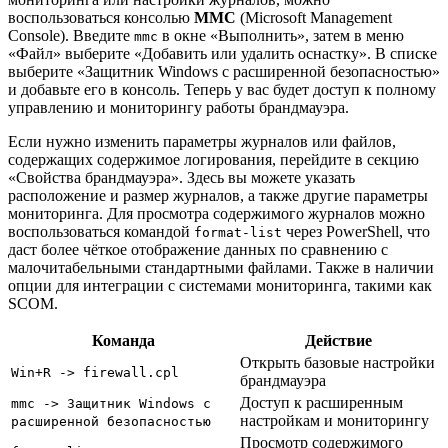
воспользоваться консолью
MMC
(Microsoft Management
Console). Введите
в окне «Выполнить», затем в меню
mmc
«Файл» выберите «Добавить или удалить оснастку». В списке
выберите «Защитник Windows с расширенной безопасностью»
и добавьте его в консоль. Теперь у вас будет доступ к полному
управлению и мониторингу работы брандмауэра.
Если нужно изменить параметры журналов или файлов,
содержащих содержимое логирования, перейдите в секцию
«Свойства брандмауэра». Здесь вы можете указать
расположение и размер журналов, а также другие параметры
мониторинга. Для просмотра содержимого журналов можно
воспользоваться командой
через PowerShell, что
format-list
даст более чёткое отображение данных по сравнению с
малочитабельными стандартными файлами. Также в наличии
опции для интеграции с системами мониторинга, такими как
SCOM.
Команда
Действие
Открыть базовые настройки
Win+R -> firewall.cpl
брандмауэра
Доступ к расширенным
mmc -> Защитник Windows с
настройкам и мониторингу
расширенной безопасностью
Просмотр содержимого