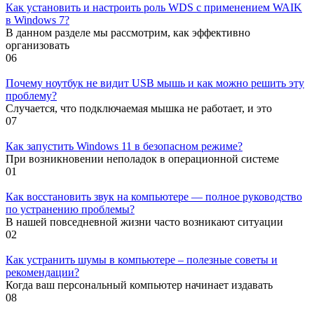
Как установить и настроить роль WDS с применением WAIK
в Windows 7?
В данном разделе мы рассмотрим, как эффективно
организовать
0
6
Почему ноутбук не видит USB мышь и как можно решить эту
проблему?
Случается, что подключаемая мышка не работает, и это
0
7
Как запустить Windows 11 в безопасном режиме?
При возникновении неполадок в операционной системе
0
1
Как восстановить звук на компьютере — полное руководство
по устранению проблемы?
В нашей повседневной жизни часто возникают ситуации
0
2
Как устранить шумы в компьютере – полезные советы и
рекомендации?
Когда ваш персональный компьютер начинает издавать
0
8