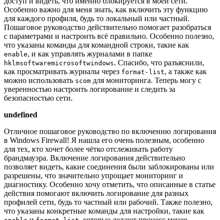
доступ и видеть, что именно блокируется в моей сети.
Особенно важно для меня знать, как включить эту функцию
для каждого профиля, будь то локальный или частный.
Пошаговое руководство действительно помогает разобраться
с параметрами и настроить всё правильно. Особенно полезно,
что указаны команды для командной строки, такие как
, и как управлять журналами в папке
enable
. Спасибо, что разъяснили,
hklmsoftwaremicrosoftwindows
как просматривать журналы через
, а также как
format-list
можно использовать
для мониторинга. Теперь могу с
scom
уверенностью настроить логирование и следить за
безопасностью сети.
undefined
Отличное пошаговое руководство по включению логирования
в Windows Firewall! Я нашла его очень полезным, особенно
для тех, кто хочет более чётко отслеживать работу
брандмауэра. Включение логирования действительно
позволяет видеть, какие соединения были заблокированы или
разрешены, что значительно упрощает мониторинг и
диагностику. Особенно хочу отметить, что описанные в статье
действия помогают включить логирование для разных
профилей сети, будь то частный или рабочий. Также полезно,
что указаны конкретные команды для настройки, такие как
и
, которые делают процесс менее