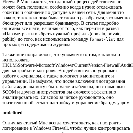
Firewall! Мне кажется, что данный процесс действительно
может быть полезным, особенно когда нужно отслеживать
события и сообщения о доступе в вашей сети. Для меня это
важно, так как иногда бывает сложно разобраться, что именно
блокирует или разрешает брандмауэр. В статье подробно
описаны все шаги, начиная от того, как перейти в раздел
«Параметры» и выбрать нужный профиль (domain, private,
public), до того, как использовать команду
для
format-list
просмотра содержимого журнала.
Также мне понравилось, что упомянуто о том, как можно
использовать
HKLM\Software\Microsoft\Windows\CurrentVersion\Firewall\Audit
для настройки и контроля. Это действительно упрощает
работу с журналом, а также помогает в мониторинге и
управлении. Не забудьте, что после включения логирования
файлы журнала могут быть малочитабельны, но с помощью
SCOM и других инструментов вы сможете эффективно
анализировать их. Спасибо за чёткое руководство, оно
значительно облегчает настройку и управление брандмауэром.
undefined
Отличная статья! Мне всегда хочется знать, как настроить
логирование в Windows Firewall, чтобы лучше контролировать