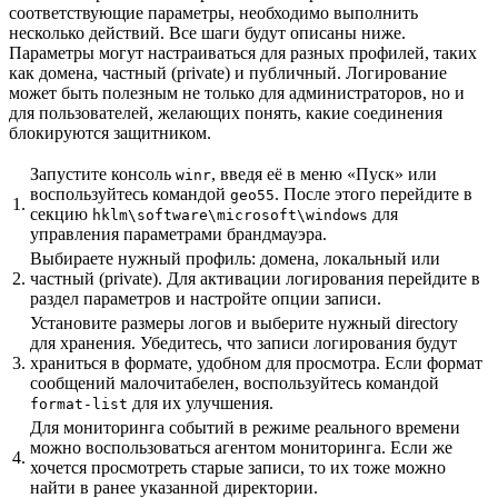
соответствующие параметры, необходимо выполнить
несколько действий. Все шаги будут описаны ниже.
Параметры могут настраиваться для разных профилей, таких
как домена, частный (private) и публичный. Логирование
может быть полезным не только для администраторов, но и
для пользователей, желающих понять, какие соединения
блокируются защитником.
Запустите консоль
, введя её в меню «Пуск» или
winr
воспользуйтесь командой
. После этого перейдите в
geo55
1.
секцию
для
hklm\software\microsoft\windows
управления параметрами брандмауэра.
Выбираете нужный профиль: домена, локальный или
2.
частный (private). Для активации логирования перейдите в
раздел параметров и настройте опции записи.
Установите размеры логов и выберите нужный directory
для хранения. Убедитесь, что записи логирования будут
3.
храниться в формате, удобном для просмотра. Если формат
сообщений малочитабелен, воспользуйтесь командой
для их улучшения.
format-list
Для мониторинга событий в режиме реального времени
можно воспользоваться агентом мониторинга. Если же
4.
хочется просмотреть старые записи, то их тоже можно
найти в ранее указанной директории.