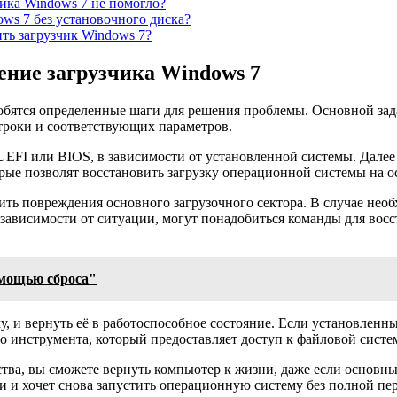
чика Windows 7 не помогло?
ws 7 без установочного диска?
ть загрузчик Windows 7?
ение загрузчика Windows 7
добятся определенные шаги для решения проблемы. Основной зад
троки и соответствующих параметров.
UEFI или BIOS, в зависимости от установленной системы. Далее
рые позволят восстановить загрузку операционной системы на о
нить повреждения основного загрузочного сектора. В случае не
в зависимости от ситуации, могут понадобиться команды для во
омощью сброса"
у, и вернуть её в работоспособное состояние. Если установленн
 инструмента, который предоставляет доступ к файловой систе
ства, вы сможете вернуть компьютер к жизни, даже если основн
и и хочет снова запустить операционную систему без полной пе