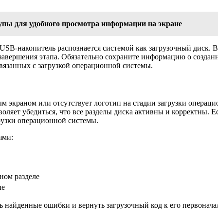
упы для удобного просмотра информации на экране
о USB-накопитель распознается системой как загрузочный диск.
завершения этапа. Обязательно сохраните информацию о созданн
связанных с загрузкой операционной системы.
ым экраном или отсутствует логотип на стадии загрузки опера
воляет убедиться, что все разделы диска активны и корректны.
грузки операционной системы.
ями:
ном разделе
ле
ь найденные ошибки и вернуть загрузочный код к его первонача