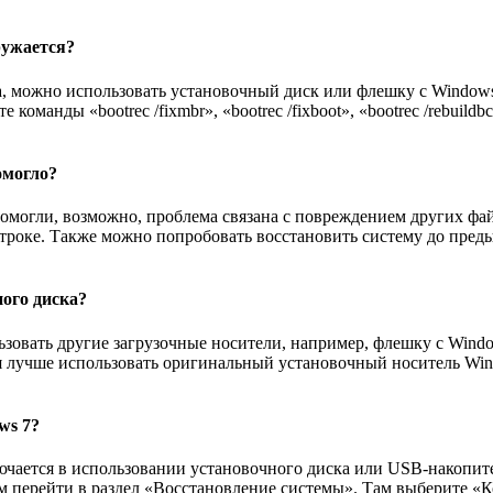
ружается?
а, можно использовать установочный диск или флешку с Windows 
оманды «bootrec /fixmbr», «bootrec /fixboot», «bootrec /rebuild
омогло?
помогли, возможно, проблема связана с повреждением других фа
троке. Также можно попробовать восстановить систему до пред
ного диска?
льзовать другие загрузочные носители, например, флешку с Win
я лучше использовать оригинальный установочный носитель Wind
ws 7?
ючается в использовании установочного диска или USB-накопите
ем перейти в раздел «Восстановление системы». Там выберите «