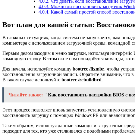
4.0.2.
Что делать, если восстановление загруз
4.0.3.
Можно ли восстановить загрузчик Windo
4.0.4.
Какой самый простой способ восстанови
Вот план для вашей статьи: Восстановл
В сложных ситуациях, когда система не запускается, вам пона
компьютера с использованием загрузочной среды, командной с
Первым делом заходим в меню загрузки, используя интерфейс 
командную строку. В этом окне нам понадобятся команды, кото
Для начала, используйте команду
bootrec /fixmbr
, чтобы устра
восстановления загрузочной записи. Обратите внимание, что 
В таком случае используйте
bootrec /rebuildbcd
.
Читайте также:
"Как восстановить настройки BIOS с п
Этот процесс позволяет вновь запустить установленную систем
восстановить загрузку с помощью
Windows
PE или аналогичного
Таким образом, используя данные команды и загрузочные сред
подходит для тех, кто уже сталкивался с подобными проблемам