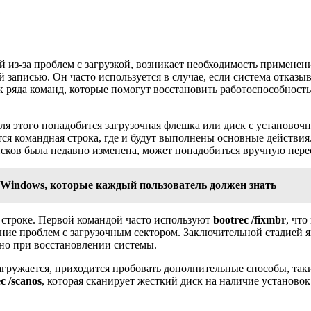
e
й из-за проблем с загрузкой, возникает необходимость примене
ой записью. Он часто используется в случае, если система отказ
к ряда команд, которые помогут восстановить работоспособност
 Для этого понадобится загрузочная флешка или диск с установ
ется командная строка, где и будут выполнены основные действ
дисков была недавно изменена, может понадобиться вручную пере
Windows, которые каждый пользователь должен знать
 строке. Первой командой часто используют
bootrec /fixmbr
, чт
ление проблем с загрузочным сектором. Заключительной стадией 
но при восстановлении системы.
загружается, приходится пробовать дополнительные способы, та
c /scanos
, которая сканирует жесткий диск на наличие установо