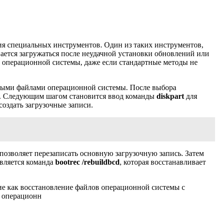
ния специальных инструментов. Один из таких инструментов,
ывается загружаться после неудачной установки обновлений или
ь операционной системы, даже если стандартные методы не
очными файлами операционной системы. После выбора
ия. Следующим шагом становится ввод команды
diskpart
для
создать загрузочные записи.
о позволяет перезаписать основную загрузочную запись. Затем
является команда
bootrec /rebuildbcd
, которая восстанавливает
кие как восстановление файлов операционной системы с
к операционн