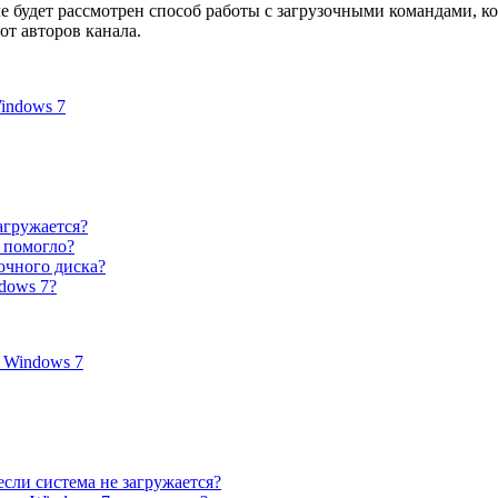
е будет рассмотрен способ работы с загрузочными командами, к
от авторов канала.
indows 7
агружается?
е помогло?
очного диска?
dows 7?
а Windows 7
если система не загружается?