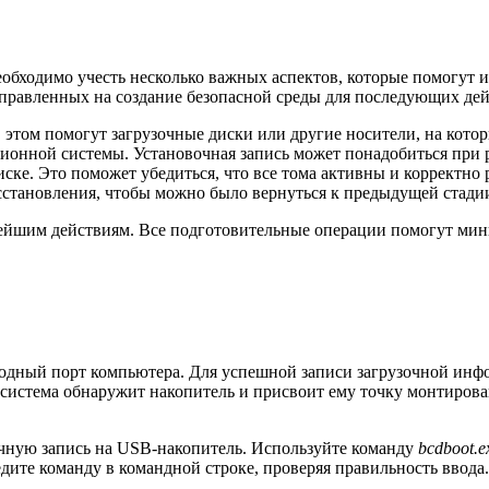
еобходимо учесть несколько важных аспектов, которые помогут 
направленных на создание безопасной среды для последующих де
 этом помогут загрузочные диски или другие носители, на ко
ционной системы. Установочная запись может понадобиться при р
ске. Это поможет убедиться, что все тома активны и корректно 
становления, чтобы можно было вернуться к предыдущей стадии,
нейшим действиям. Все подготовительные операции помогут мин
ободный порт компьютера. Для успешной записи загрузочной ин
система обнаружит накопитель и присвоит ему точку монтирова
зочную запись на USB-накопитель. Используйте команду
bcdboot.e
дите команду в командной строке, проверяя правильность ввод