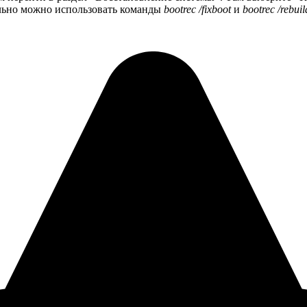
льно можно использовать команды
bootrec /fixboot
и
bootrec /rebui