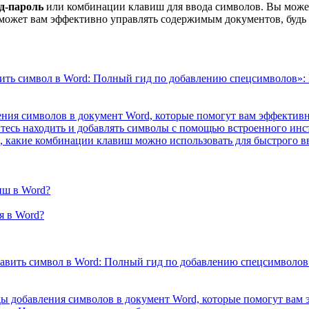
д-пароль
или комбинации клавиш для ввода символов. Вы може
поможет вам эффективно управлять содержимым документов, будь
вить символ в Word: Полный гид по добавлению спецсимволов»:
ния символов в документ Word, которые помогут вам эффективн
есь находить и добавлять символы с помощью встроенного инс
 какие комбинации клавиш можно использовать для быстрого в
иш в Word?
я в Word?
тавить символ в Word: Полный гид по добавлению спецсимволов
ы добавления символов в документ Word, которые помогут вам 