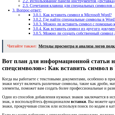
2.2.
Использование панели инструментов «Вставка»
2.3.
Сочетания клавиш для специальных символов —
3.
Вопрос-ответ:
3.0.1.
Как вставить символ в Microsoft Word?
3.0.2.
Где найти специальные символы в Word
3.0.3.
Можно ли вставить символ с помощью 
3.0.4.
Как вставить символ из другого докуме
3.0.5.
Можно ли создать собственный символ д
Читайте также:
Методы просмотра и анализа логов под
Вот план для информационной статьи н
спецсимволов»: Как вставить символ в
Когда вы работаете с текстовыми документами, особенно в про
знаки могут включать различные символы, такие как дроби, ма
элементы, поможет вам создать более профессиональные и раз
Один из способов добавления нужных знаков заключается в ис
знак, и воспользуйтесь функционалом
вставки
. Вы можете
ще
знаки, прокручивая список или используя поиск по кодам и ка
Если вы часто работаете с определёнными символами, полезно