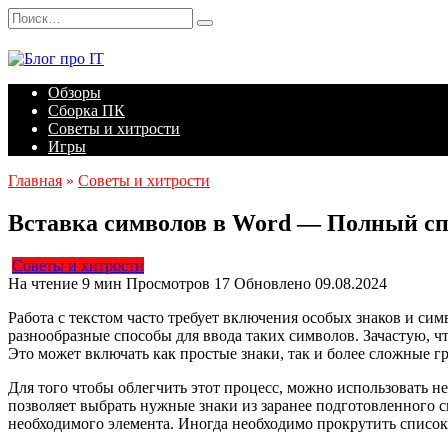
Перейти
Search
к
for:
содержанию
Обзоры
Сборка ПК
Советы и хитрости
Игры
Главная
»
Советы и хитрости
Вставка символов в Word — Полный сп
Советы и хитрости
На чтение
9 мин
Просмотров
17
Обновлено
09.08.2024
Работа с текстом часто требует включения особых знаков и си
разнообразные способы для ввода таких символов. Зачастую, 
Это может включать как простые знаки, так и более сложные г
Для того чтобы облегчить этот процесс, можно использовать 
позволяет выбрать нужные знаки из заранее подготовленного 
необходимого элемента. Иногда необходимо прокрутить список