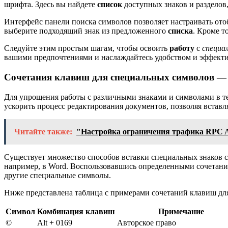
шрифта. Здесь вы найдете
список
доступных знаков и разделов
Интерфейс панели поиска символов позволяет настраивать от
выберите подходящий знак из предложенного
списка
. Кроме т
Следуйте этим простым шагам, чтобы освоить
работу
с
специа
вашими предпочтениями и наслаждайтесь удобством и эффекти
Сочетания клавиш для специальных символов — 
Для упрощения работы с различными знаками и символами в т
ускорить процесс редактирования документов, позволяя встав
Читайте также:
"Настройка ограничения трафика RPC Ac
Существует множество способов вставки специальных знаков с
например, в Word. Воспользовавшись определенными сочетани
другие специальные символы.
Ниже представлена таблица с примерами сочетаний клавиш дл
Символ
Комбинация клавиш
Примечание
©
Alt + 0169
Авторское право