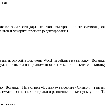
 знак
использовать стандартные, чтобы быстро вставлять символы, ко
нтов и ускорить процесс редактирования.
е шаги: откройте документ Word, перейдите на вкладку «Вставка
ужный символ из предложенного списка или нажмите на кнопку
ню «Вставка». На вкладке «Вставка» выберите «Символ», а зат
атематические знаки, стрелки и различные знаки пунктуации. 
 в Word?