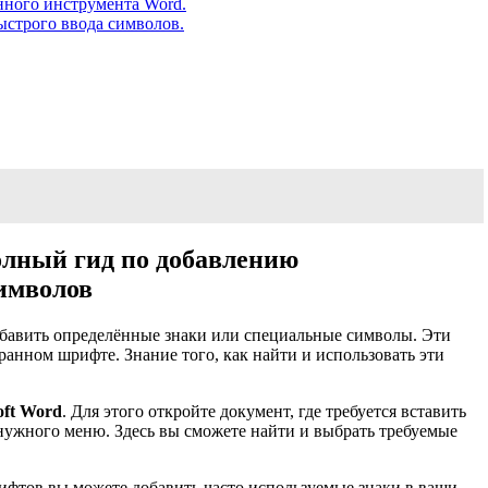
нного инструмента Word.
строго ввода символов.
олный гид по добавлению
имволов
добавить определённые знаки или специальные символы. Эти
анном шрифте. Знание того, как найти и использовать эти
oft Word
. Для этого откройте документ, где требуется вставить
нужного меню. Здесь вы сможете найти и выбрать требуемые
рифтов вы можете добавить часто используемые знаки в ваши