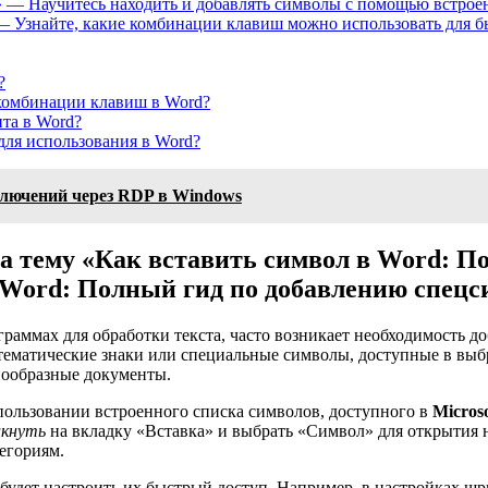
 — Научитесь находить и добавлять символы с помощью встрое
 Узнайте, какие комбинации клавиш можно использовать для бы
?
комбинации клавиш в Word?
нта в Word?
ля использования в Word?
ключений через RDP в Windows
а тему «Как вставить символ в Word: П
 Word: Полный гид по добавлению спецс
граммах для обработки текста, часто возникает необходимость 
тематические знаки или специальные символы, доступные в выбр
нообразные документы.
пользовании встроенного списка символов, доступного в
Micros
лкнуть
на вкладку «Вставка» и выбрать «Символ» для открытия 
тегориям.
 будет настроить их быстрый доступ. Например, в настройках ш