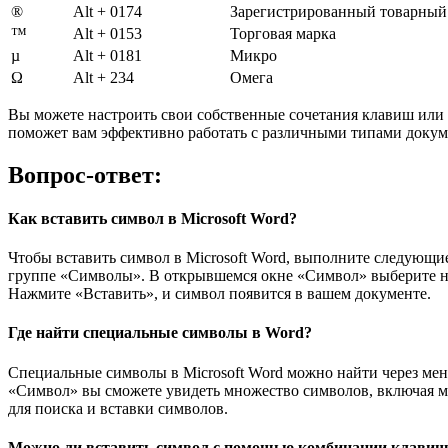
®
Alt + 0174
Зарегистрированный товарный
™
Alt + 0153
Торговая марка
µ
Alt + 0181
Микро
Ω
Alt + 234
Омега
Вы можете настроить свои собственные сочетания клавиш или 
поможет вам эффективно работать с различными типами докуме
Вопрос-ответ:
Как вставить символ в Microsoft Word?
Чтобы вставить символ в Microsoft Word, выполните следующи
группе «Символы». В открывшемся окне «Символ» выберите н
Нажмите «Вставить», и символ появится в вашем документе.
Где найти специальные символы в Word?
Специальные символы в Microsoft Word можно найти через ме
«Символ» вы сможете увидеть множество символов, включая м
для поиска и вставки символов.
Можно ли вставить символ с помощью комбинации клавиш