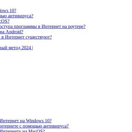
dows 10?
щью антивируса?
acOS?
оступа программы в Интернет на роутере?
на Android?
 в Интернет существуют?
ый метод 2024 |
Интернет на Windows 10?
нтернете с помощью антивируса?
 Интернету на MacOS?