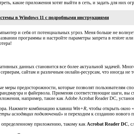
реть, какие приложения хотят выйти в сеть, и задать для них ог
системы в Windows 11 с подробными инструкциями
пьютер и себя от потенциальных угроз. Меня больше не волнует,
азвании программы и настройте параметры запрета в
restore
или 
ютера!
ативных данных становится все более актуальной задачей. Мно
ерверам, сайтам и различным онлайн-ресурсам, что иногда не то
 меры предосторожности, которые позволят пользователям споко
 брандмауэра и файервола. Применяя соответствующие шаги, вы
иложения, например, такие как Adobe Acrobat Reader DC, устан
ауэра. Нажмите комбинацию клавиш
Win+R
, чтобы открыть окно 
тры исходящих подключений»
и переходим к созданию нового п
 к определенному приложению, такому как
Acrobat Reader DC
, 