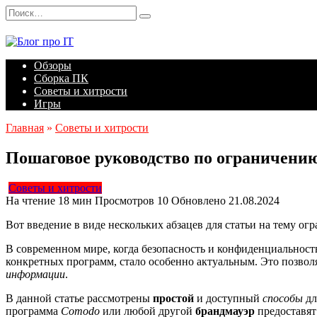
Перейти
Search
к
for:
содержанию
Обзоры
Сборка ПК
Советы и хитрости
Игры
Главная
»
Советы и хитрости
Пошаговое руководство по ограничению
Советы и хитрости
На чтение
18 мин
Просмотров
10
Обновлено
21.08.2024
Вот введение в виде нескольких абзацев для статьи на тему ог
В современном мире, когда безопасность и конфиденциальнос
конкретных программ, стало особенно актуальным. Это позвол
информации
.
В данной статье рассмотрены
простой
и доступный
способы
дл
программа
Comodo
или любой другой
брандмауэр
предоставят