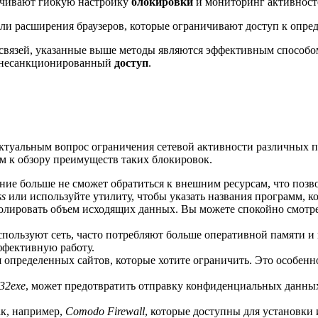
спечивают гибкую настройку
блокировки
и мониторинг активнос
ли расширения браузеров, которые ограничивают доступ к опр
-связей, указанные выше методы являются эффективным способ
ь несанкционированный
доступ
.
актуальным вопрос ограничения сетевой активности различных 
им к обзору преимуществ таких блокировок.
ние больше не сможет обратиться к внешним ресурсам, что поз
ss
или используйте утилиту, чтобы указать названия программ, к
олировать объем исходящих данных. Вы можете спокойно смотрет
пользуют сеть, часто потребляют больше оперативной памяти и
ффективную работу.
я определенных сайтов, которые хотите ограничить. Это особенн
d32exe
, может предотвратить отправку конфиденциальных данны
ак, например,
Comodo Firewall
, которые доступны для установки