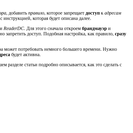
эра
, добавить
правило
, которое запрещает
доступ
к
адресам
с инструкцией, которая будет описана далее.
ли
ReaderDC
. Для этого сначала откроем
брандмауэр
и
но запретить доступ. Подобная настройка, как правило,
сразу
ра может потребовать немного большего времени. Нужно
дреса
будет активна.
шем разделе статьи подробно описывается, как это сделать с