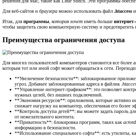
решения для Mac, такие как Little Snitch. Эти программы обе
Для веб-сайтов и
браузера
можно использовать файл
.htaccess
и
Итак, для
программы
,
которая
хочет
иметь больше
интернет
чтобы защитить свою компьютерную систему и предотвратит
Преимущества ограничения доступа
Для многих пользователей компьютеров становится все более 
которым тот или иной софт может обращаться к сети. Переход
**Увеличение безопасности**: заблокированное приложе
угроз. Добавьте заблокированные адреса в файлик
.htacce
**Управление интернет-трафиком**: это позволяет контр
нужных целей, без лишних подключений.
**Экономия ресурсов**: приложения, которые активно ис
снижает нагрузку на компьютер, обеспечивая его более э
**Контроль доступа детей**: вы можете задать пароль дл
от нежелательного контента.
**Приватность**: блокировка программ, таких как
acror
информацию в безопасности.
**Использование специального софта**: есть утилиты, к