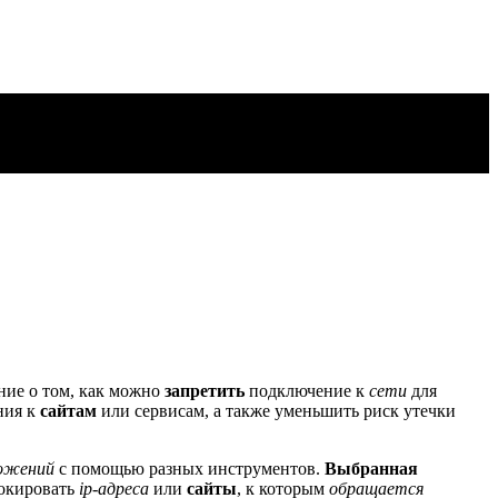
ание о том, как можно
запретить
подключение к
сети
для
ния к
сайтам
или сервисам, а также уменьшить риск утечки
ожений
с помощью разных инструментов.
Выбранная
локировать
ip-адреса
или
сайты
, к которым
обращается