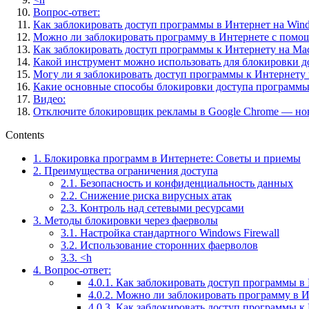
Вопрос-ответ:
Как заблокировать доступ программы в Интернет на Win
Можно ли заблокировать программу в Интернете с помо
Как заблокировать доступ программы к Интернету на M
Какой инструмент можно использовать для блокировки д
Могу ли я заблокировать доступ программы к Интернету 
Какие основные способы блокировки доступа программы
Видео:
Отключите блокировщик рекламы в Google Chrome — нов
Contents
1.
Блокировка программ в Интернете: Советы и приемы
2.
Преимущества ограничения доступа
2.1.
Безопасность и конфиденциальность данных
2.2.
Снижение риска вирусных атак
2.3.
Контроль над сетевыми ресурсами
3.
Методы блокировки через фаерволы
3.1.
Настройка стандартного Windows Firewall
3.2.
Использование сторонних фаерволов
3.3.
<h
4.
Вопрос-ответ:
4.0.1.
Как заблокировать доступ программы в 
4.0.2.
Можно ли заблокировать программу в И
4.0.3.
Как заблокировать доступ программы к