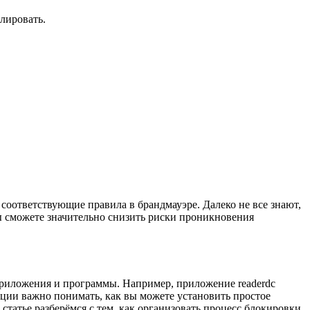
олировать.
 соответствующие правила в брандмауэре. Далеко не все знают,
вы сможете значительно снизить риски проникновения
приложения и программы. Например, приложение readerdc
ации важно понимать, как вы можете установить простое
статье разберёмся с тем, как организовать процесс блокировки