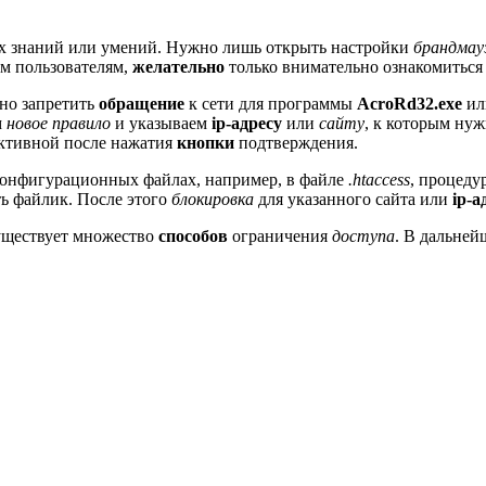
ых знаний или умений. Нужно лишь открыть настройки
брандмау
ем пользователям,
желательно
только внимательно ознакомиться 
но запретить
обращение
к сети для программы
AcroRd32.exe
и
м
новое правило
и указываем
ip-адресу
или
сайту
, к которым нуж
активной после нажатия
кнопки
подтверждения.
конфигурационных файлах, например, в файле
.htaccess
, процеду
ть файлик. После этого
блокировка
для указанного сайта или
ip-а
существует множество
способов
ограничения
доступа
. В дальней