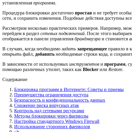
установленная
программа
.
Процедура блокировки достаточно
простая
и не требует особ
сети, и сохранить изменения. Подобные действия доступны вс
Рассмотрим несколько практических примеров. Например, мож
перейдем в раздел
сетевых подключений
. После этого выбирае
отображается в панели управления
брандмауэра
и становится 
В случаях, когда необходимо
задать
запрещающее
правило в 
открыть
файл,
добавить
необходимые строки кода, и сохрани
В зависимости от используемых
инструментов
и
программ
, 
помощью различных утилит, таких как
Blocker
или
Restore
.
Содержание
Блокировка программ в Интернете: Советы и приемы
Преимущества ограничения доступа
Безопасность и конфиденциальность данных
Снижение риска вирусных атак
Контроль над сетевыми ресурсами
Методы блокировки через фаерволы
Настройка стандартного Windows Firewall
Использование сторонних фаерволов
<h