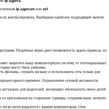
тей
ip-адреса
.
еделенным
ip-адресам
или
url
.
ом их контролировать. Выбираем наиболее подходящий
метод
,
программ. Подобные меры дают возможность задать правила, по
воляет защитить вашу компьютерную систему от потенциальных
оторые могут быть уязвимы.
ь фильмы, слушать музыку и использовать сеть только для
 процессорного времени. Ограничение сетевой активности
о актуально для родителей, желающих обезопасить своих детей
х из приложения на сторонние серверы, сохраняя вашу личную
 и легко интегрируются с вашим компьютером. Они