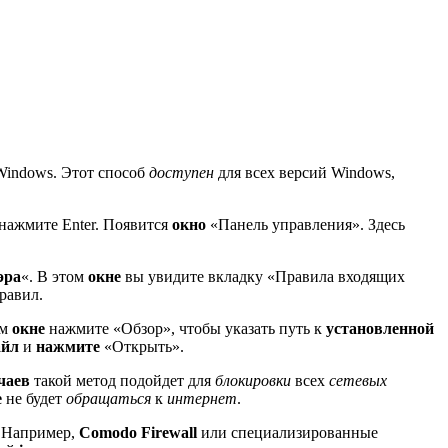
indows. Этот способ
доступен
для всех версий Windows,
нажмите Enter. Появится
окно
«Панель управления». Здесь
эра
«. В этом
окне
вы увидите вкладку «Правила входящих
равил.
ом
окне
нажмите «Обзор», чтобы указать путь к
установленной
айл
и
нажмите
«Открыть».
чаев
такой метод подойдет для
блокировки
всех
сетевых
е
не будет
обращаться
к
интернет
.
. Например,
Comodo
Firewall
или специализированные