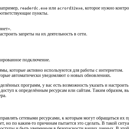
например,
или
, которое нужно контр
readerdc.exe
acrord32exe
оответствующие пункты.
рнет».
троить запреты на их деятельность в сети.
окированное подключение.
ммы, которые активно используются для работы с интернетом.
торые автоматически уведомляют о новых обновлениях.
еделённых программ, у вас есть возможность указать и настроить
а доступ к определённым ресурсам или сайтам. Таким образом, 
ра.
правлять сетевыми ресурсами, к которым могут обращаться их 
т, но по каким-то причинам пытается это сделать. В такой ситу
доступы и быть уверенным в безопасности ваших данных. В этой 