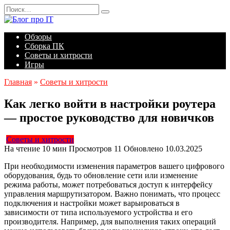
Перейти
Search
к
for:
содержанию
Обзоры
Сборка ПК
Советы и хитрости
Игры
Главная
»
Советы и хитрости
Как легко войти в настройки роутера
— простое руководство для новичков
Советы и хитрости
На чтение
10 мин
Просмотров
11
Обновлено
10.03.2025
При необходимости изменения параметров вашего цифрового
оборудования, будь то обновление сети или изменение
режима работы, может потребоваться доступ к интерфейсу
управления маршрутизатором. Важно понимать, что процесс
подключения и настройки может варьироваться в
зависимости от типа используемого устройства и его
производителя. Например, для выполнения таких операций