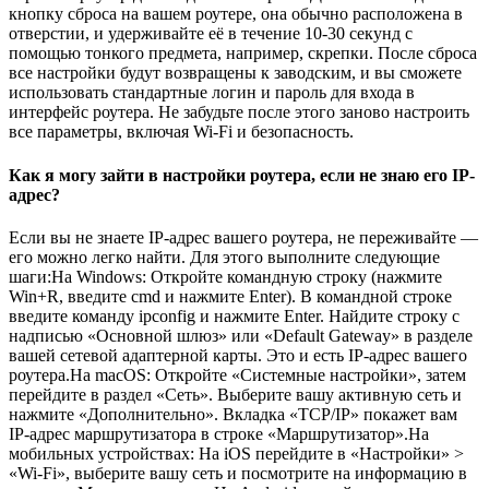
кнопку сброса на вашем роутере, она обычно расположена в
отверстии, и удерживайте её в течение 10-30 секунд с
помощью тонкого предмета, например, скрепки. После сброса
все настройки будут возвращены к заводским, и вы сможете
использовать стандартные логин и пароль для входа в
интерфейс роутера. Не забудьте после этого заново настроить
все параметры, включая Wi-Fi и безопасность.
Как я могу зайти в настройки роутера, если не знаю его IP-
адрес?
Если вы не знаете IP-адрес вашего роутера, не переживайте —
его можно легко найти. Для этого выполните следующие
шаги:На Windows: Откройте командную строку (нажмите
Win+R, введите cmd и нажмите Enter). В командной строке
введите команду ipconfig и нажмите Enter. Найдите строку с
надписью «Основной шлюз» или «Default Gateway» в разделе
вашей сетевой адаптерной карты. Это и есть IP-адрес вашего
роутера.На macOS: Откройте «Системные настройки», затем
перейдите в раздел «Сеть». Выберите вашу активную сеть и
нажмите «Дополнительно». Вкладка «TCP/IP» покажет вам
IP-адрес маршрутизатора в строке «Маршрутизатор».На
мобильных устройствах: На iOS перейдите в «Настройки» >
«Wi-Fi», выберите вашу сеть и посмотрите на информацию в