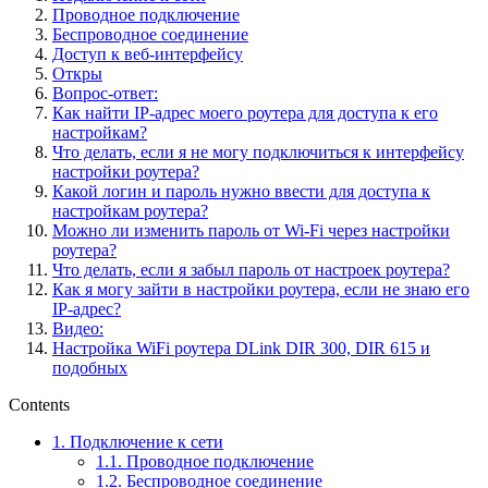
Проводное подключение
Беспроводное соединение
Доступ к веб-интерфейсу
Откры
Вопрос-ответ:
Как найти IP-адрес моего роутера для доступа к его
настройкам?
Что делать, если я не могу подключиться к интерфейсу
настройки роутера?
Какой логин и пароль нужно ввести для доступа к
настройкам роутера?
Можно ли изменить пароль от Wi-Fi через настройки
роутера?
Что делать, если я забыл пароль от настроек роутера?
Как я могу зайти в настройки роутера, если не знаю его
IP-адрес?
Видео:
Настройка WiFi роутера DLink DIR 300, DIR 615 и
подобных
Contents
1.
Подключение к сети
1.1.
Проводное подключение
1.2.
Беспроводное соединение