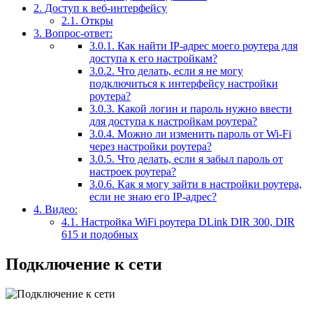
2.
Доступ к веб-интерфейсу
2.1.
Откры
3.
Вопрос-ответ:
3.0.1.
Как найти IP-адрес моего роутера для
доступа к его настройкам?
3.0.2.
Что делать, если я не могу
подключиться к интерфейсу настройки
роутера?
3.0.3.
Какой логин и пароль нужно ввести
для доступа к настройкам роутера?
3.0.4.
Можно ли изменить пароль от Wi-Fi
через настройки роутера?
3.0.5.
Что делать, если я забыл пароль от
настроек роутера?
3.0.6.
Как я могу зайти в настройки роутера,
если не знаю его IP-адрес?
4.
Видео:
4.1.
Настройка WiFi роутера DLink DIR 300, DIR
615 и подобных
Подключение к сети