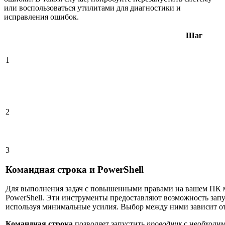
или воспользоваться утилитами для диагностики и
исправления ошибок.
Шаг
1
2
3
Командная строка и PowerShell
Для выполнения задач с повышенными правами на вашем ПК 
PowerShell. Эти инструменты предоставляют возможность зап
используя минимальные усилия. Выбор между ними зависит от
Командная строка
позволяет запустить
проводник
с необходи