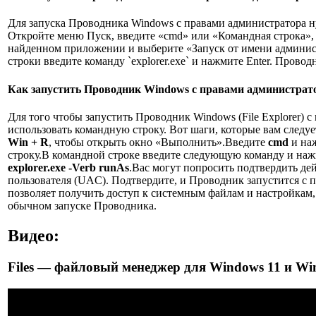
Для запуска Проводника Windows с правами администратора н
Откройте меню Пуск, введите «cmd» или «Командная строка»
найденном приложении и выберите «Запуск от имени админис
строки введите команду `explorer.exe` и нажмите Enter. Прово
Как запустить Проводник Windows с правами администрат
Для того чтобы запустить Проводник Windows (File Explorer) 
использовать командную строку. Вот шаги, которые вам след
Win + R
, чтобы открыть окно «Выполнить».Введите
cmd
и на
строку.В командной строке введите следующую команду и на
explorer.exe -Verb runAs
.Вас могут попросить подтвердить де
пользователя (UAC). Подтвердите, и Проводник запустится с 
позволяет получить доступ к системным файлам и настройкам
обычном запуске Проводника.
Видео:
Files — файловый менеджер для Windows 11 и Wi