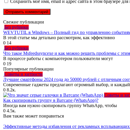
Сохранить моё имя, email и адрес сайта в этом браузере д
Свежие публикации
Без рубрики
WEVTUTIL в Windows – Полный гид по управлению событиям
В этой статье мы детально рассмотрим, как эффективно
0
14
Без рубрики
Что такое Msfeedssyncexe и как можно решить проблемы с эти
В процессе работы с компьютером пользователи могут
0
19
Популярные публикации
Советы и хитрости
Лучшие смартфоны 2024 года до 50000 рублей с отличным соо
Современные гаджеты предлагают огромный выбор, и каждый
0
8.2к.
Советы и хи
Как скопировать группу в Ватсапе (WhatsApp)?
Иногда вам нужно скопировать группу WhatsApp, чтобы
0
4.5к.
Вам также может понравиться
Эффективные методы избавления от рекламных всплывающих 