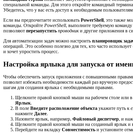
специальной команды. Для этого откройте командный термин
Убедитесь, что у вас есть доступ к необходимым пользователя
Если вы предпочитаете использовать
PowerShell
, это также м
команды. Откройте
PowerShell
, выполните требуемую команду 
позволяют
перезапустить
проводник
и другие приложения в си
Для автоматизации задач можно настроить
планировщик зада
операций. Это особенно полезно для тех, кто часто используе
и хочет упростить процесс.
Настройка ярлыка для запуска от имен
Чтобы обеспечить запуск приложения с повышенными правами,
позволит избежать необходимости каждый раз вручную предост
шагам для создания ярлыка с необходимыми правами.
Щелкните правой кнопкой мыши на рабочем столе или в
Ярлык
.
В поле
Введите расположение объекта
укажите путь к
e
нажмите
Далее
.
Назовите ярлык, например,
Файловый диспетчер
, и на
Щелкните правой кнопкой мыши на созданный ярлык и
Перейдите на вкладку
Совместимость
и установите отм