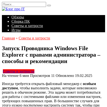
Перейти
Search
к
for:
содержанию
Обзоры
Сборка ПК
Советы и хитрости
Игры
Главная
»
Советы и хитрости
Запуск Проводника Windows File
Explorer с правами администратора –
способы и рекомендации
Советы и хитрости
На чтение
6 мин
Просмотров
11
Обновлено
19.02.2025
Иногда требуется открыть файловый менеджер с
особым
доступом
, чтобы выполнить задачи, которые невозможно
решить в обычном режиме. Эта задача может потребоваться
для работы с системными файлами или изменения настроек,
требующих повышенных прав. В большинстве случаев для
этого нужно
постепенно
настроить систему так, чтобы при