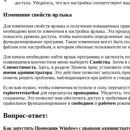
4
доступа. Убедитесь, что все настройки соответствуют в
Изменение свойств ярлыка
Для изменения свойств ярлыка и получения повышенных прав 
необходимо внести изменения в настройки ярлыка. Эта процед
повысить уровень доступа, чтобы выполнять определенные за
функционирование программ. Такие изменения могут быть поле
файлам или настройкам, к которым обычные пользователи не 
Для начала необходимо найти ярлык программы и щелкнуть п
появившемся контекстном меню выберите
Свойства
. Затем в
Совместимость
. Здесь, в разделе
Уровень прав
, установите от
имени администратора
. Это действие позволит запускать п
помочь решить проблемы, наблюдающиеся при работе в станд
Если вам нужно, чтобы изменения вступили в силу, перезапу
explorerrestartbat
для перезапуска
проводника
. Убедитесь, чт
сохранены. Это позволит вам обеспечить доступ к требуемым 
правильное функционирование в
свободном
и
рабочем
режим
Вопрос-ответ:
Как запустить Проводник Windows с правами администрат