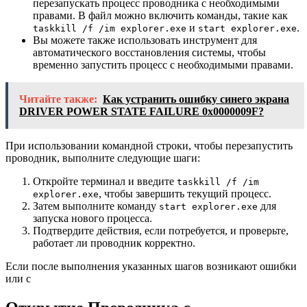
перезапускать процесс проводника с необходимыми
правами. В файл можно включить команды, такие как
и
.
taskkill /f /im explorer.exe
start explorer.exe
Вы можете также использовать инструмент для
автоматического восстановления системы, чтобы
временно запустить процесс с необходимыми правами.
Читайте также:
Как устранить ошибку синего экрана
DRIVER POWER STATE FAILURE 0x0000009F?
При использовании командной строки, чтобы перезапустить
проводник, выполните следующие шаги:
Откройте терминал и введите
taskkill /f /im
, чтобы завершить текущий процесс.
explorer.exe
Затем выполните команду
для
start explorer.exe
запуска нового процесса.
Подтвердите действия, если потребуется, и проверьте,
работает ли проводник корректно.
Если после выполнения указанных шагов возникают ошибки
или с