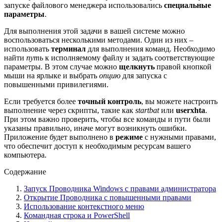
запуске файлового менеджера использовались
специальные
параметры
.
Для выполнения этой задачи в вашей системе можно
воспользоваться несколькими методами. Один из них –
использовать
терминал
для выполнения команд. Необходимо
найти
путь
к исполняемому файлу и задать соответствующие
параметры. В этом случае можно
щелкнуть
правой кнопкой
мыши на ярлыке и выбрать
опцию
для запуска с
повышенными привилегиями.
Если требуется более
точный контроль
, вы можете настроить
выполнение через скрипты, такие как
startbat
или
userxhta
.
При этом важно проверить, чтобы все команды и пути были
указаны правильно, иначе могут возникнуть ошибки.
Приложение будет выполнено в
режиме
с нужными правами,
что обеспечит доступ к необходимым ресурсам вашего
компьютера.
Содержание
Запуск Проводника Windows с правами администратора
Открытие Проводника с повышенными правами
Использование контекстного меню
Командная строка и PowerShell