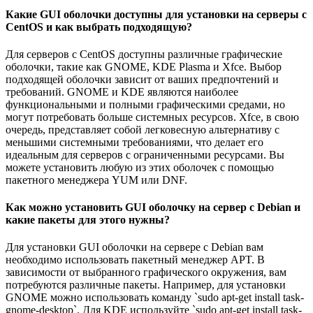
Какие GUI оболочки доступны для установки на серверы с
CentOS и как выбрать подходящую?
Для серверов с CentOS доступны различные графические
оболочки, такие как GNOME, KDE Plasma и Xfce. Выбор
подходящей оболочки зависит от ваших предпочтений и
требований. GNOME и KDE являются наиболее
функциональными и полными графическими средами, но
могут потребовать больше системных ресурсов. Xfce, в свою
очередь, представляет собой легковесную альтернативу с
меньшими системными требованиями, что делает его
идеальным для серверов с ограниченными ресурсами. Вы
можете установить любую из этих оболочек с помощью
пакетного менеджера YUM или DNF.
Как можно установить GUI оболочку на сервер с Debian и
какие пакеты для этого нужны?
Для установки GUI оболочки на сервере с Debian вам
необходимо использовать пакетный менеджер APT. В
зависимости от выбранного графического окружения, вам
потребуются различные пакеты. Например, для установки
GNOME можно использовать команду `sudo apt-get install task-
gnome-desktop`. Для KDE используйте `sudo apt-get install task-