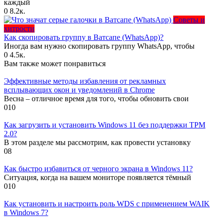
каждый
0
8.2к.
Советы и
хитрости
Как скопировать группу в Ватсапе (WhatsApp)?
Иногда вам нужно скопировать группу WhatsApp, чтобы
0
4.5к.
Вам также может понравиться
Эффективные методы избавления от рекламных
всплывающих окон и уведомлений в Chrome
Весна – отличное время для того, чтобы обновить свои
0
10
Как загрузить и установить Windows 11 без поддержки TPM
2.0?
В этом разделе мы рассмотрим, как провести установку
0
8
Как быстро избавиться от черного экрана в Windows 11?
Ситуация, когда на вашем мониторе появляется тёмный
0
10
Как установить и настроить роль WDS с применением WAIK
в Windows 7?