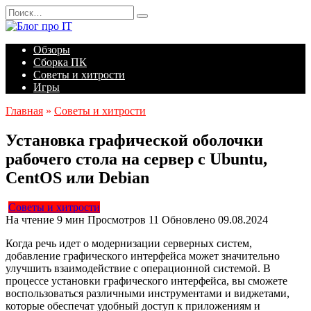
Перейти
Search
к
for:
содержанию
Обзоры
Сборка ПК
Советы и хитрости
Игры
Главная
»
Советы и хитрости
Установка графической оболочки
рабочего стола на сервер с Ubuntu,
CentOS или Debian
Советы и хитрости
На чтение
9 мин
Просмотров
11
Обновлено
09.08.2024
Когда речь идет о модернизации серверных систем,
добавление графического интерфейса может значительно
улучшить взаимодействие с операционной системой. В
процессе установки графического интерфейса, вы сможете
воспользоваться различными инструментами и виджетами,
которые обеспечат удобный доступ к приложениям и