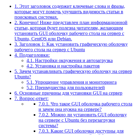
1.
Этот заголовок содержит ключевые слова и фразы,
которые могут помочь улучшить видимость статьи в
поисковых системах.
2.
Конечно! Ниже представлен план информационной
статьи, которая будет полезна читателям, желающим
установить GUI оболочку рабочего стола на сервер с
Ubuntu, CentOS или Debian.
3.
Заголовок 1: Как установить графическую оболочку
рабочего стола на сервер с Ubuntu
4.
Подзаголовки:
4.1.
Настройки окружения и автозагрузка
4.2.
Установка и настройка пакетов
5.
Зачем устанавливать графическую оболочку на сервер
Ubuntu?
5.1.
Упрощение управления и мониторинга
5.2.
Преимущества для пользователей
6.
Основные причины для установки GUI на сервер
7.
Вопрос-ответ:
7.0.1.
Что такое GUI оболочка рабочего стола
и зачем она нужна на сервере?
7.0.2.
Можно ли установить GUI оболочку
на сервере с Ubuntu без перезагрузки
системы?
7.0.3.
Какие GUI оболочки доступны для