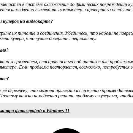
равностей в системе охлаждения до физических повреждений к
уется немедленно выключить компьютер и проверить состояние 
 кулеров на видеокарте?
верьте их питание и соединения. Убедитесь, что кабели не пов
мена кулера, что лучше доверить специалисту.
ьно?
ана загрязнением, неисправностью подшипников или проблемам
пьютера. Если проблема повторяется, возможно, потребуется з
рте?
к её перегреву, что может привести к снижению производите
Поэтому важно немедленно решить проблему с кулерами, чтобы
смотра фотографий в Windows 11