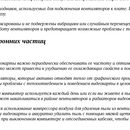
одников, используемых для подключения вентиляторов к плате.
зу.
иксированы и не подвержены вибрациям или случайным перемеще
аботу вентиляторов и предотвращает возможные проблемы с 
ронних частиц
карты важно периодически обеспечивать ее чистоту и оптимал
что может привести к ухудшению ее охлаждающих свойств и п
яторы, которые активно отводят тепло от графического проце
 проблемы с теплоотведением и поведением видеокарты в цело
ш компьютер используется каждый день или если вы живете в п
ожет накапливаться в районе вентиляторов и радиаторов видео
 использование компрессора воздуха для удаления пыли из вент
видеокарты и аккуратно удалить пыль с помощью мягкой щетки
при выключенном компьютере и отсоединенных кабелях, чтобы 