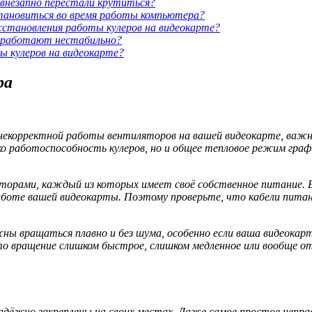
 внезапно перестали крутиться?
тановиться во время работы компьютера?
сстановления работы кулеров на видеокарте?
е работают нестабильно?
 кулеров на видеокарте?
ра
некорректной работы вентиляторов на вашей видеокарте, важно
ко работоспособность кулеров, но и общее тепловое режим гра
рами, каждый из которых имеет своё собственное питание. Ес
аботе вашей видеокарты. Поэтому проверьте, что кабели пита
ы вращаться плавно и без шума, особенно если ваша видеокарта
то вращение слишком быстрое, слишком медленное или вообще от
адёжно закреплены на своих местах. Даже самое простое непра