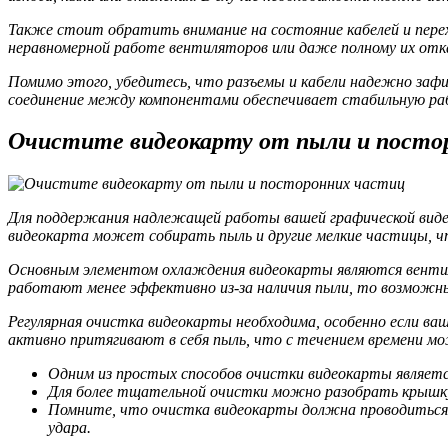
Также стоит обратить внимание на состояние кабелей и перех
неравномерной работе вентиляторов или даже полному их отка
Помимо этого, убедитесь, что разъемы и кабели надежно заф
соединение между компонентами обеспечивает стабильную р
Очистите видеокарту от пыли и посто
Для поддержания надлежащей работы вашей графической видео
видеокарта может собирать пыль и другие мелкие частицы, 
Основным элементом охлаждения видеокарты являются вентил
работают менее эффективно из-за наличия пыли, то возможны
Регулярная очистка видеокарты необходима, особенно если ва
активно притягивают в себя пыль, что с течением времени м
Одним из простых способов очистки видеокарты является
Для более тщательной очистки можно разобрать крышку 
Помните, что очистка видеокарты должна проводиться 
удара.