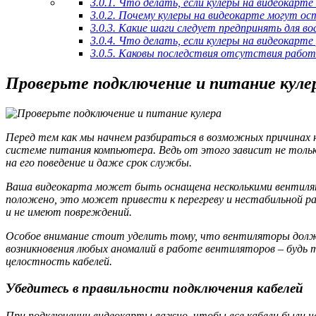
3.0.1.
Что делать, если кулеры на видеокарте
3.0.2.
Почему кулеры на видеокарте могут ос
3.0.3.
Какие шаги следует предпринять для во
3.0.4.
Что делать, если кулеры на видеокарт
3.0.5.
Каковы последствия отсутствия работы
Проверьте подключение и питание куле
Перед тем как мы начнем разбираться в возможных причинах 
системе питания компьютера. Ведь от этого зависит не толь
на его поведение и даже срок службы.
Ваша видеокарта может быть оснащена несколькими вентилято
положено, это может привести к перегреву и нестабильной р
и не имеют повреждений.
Особое внимание стоит уделить тому, что вентиляторы должн
возникновения любых аномалий в работе вентиляторов – будь 
целостность кабелей.
Убедитесь в правильности подключения кабелей
При подключении видеокарты важно, чтобы все кабели были н