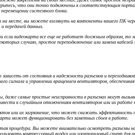
верьтесь, что они точно подключены к соответствующим порта
 перемещении системного блока.
т на месте, вы можете взглянуть на компоненты вашего ПК чер
 и передачей данных.
или если видеокарта все еще не работает должным образом, то 
некоторых случаях, простое переподключение или замена кабел
зависеть от состояния и надежности разъемов и переходников
ого сигнала и управлении вращением вентиляторов, обеспечива
ты, даже самые простые неисправности в разъемах могут вызы
ивести к случайным отключениям вентиляторов или их работе 
актов или их загрязнение, что может снижать эффективность 
карта может функционировать без заметных сбоев в работе.
стая процедура. Вы можете внимательно осмотреть разъемы на 
пользовать компрессорный воздух или изопропиловый спирт для 