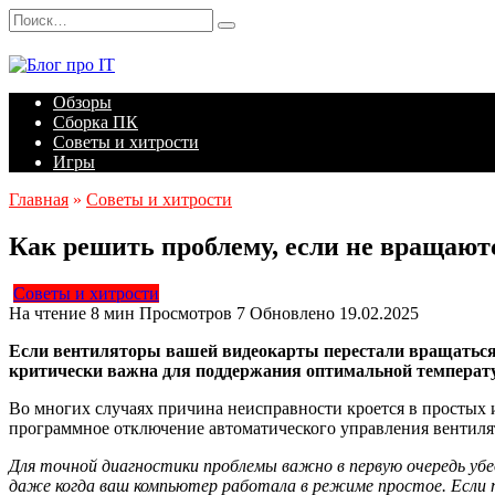
Перейти
Search
к
for:
содержанию
Обзоры
Сборка ПК
Советы и хитрости
Игры
Главная
»
Советы и хитрости
Как решить проблему, если не вращают
Советы и хитрости
На чтение
8 мин
Просмотров
7
Обновлено
19.02.2025
Если вентиляторы вашей видеокарты перестали вращаться,
критически важна для поддержания оптимальной температу
Во многих случаях причина неисправности кроется в простых 
программное отключение автоматического управления вентилят
Для точной диагностики проблемы важно в первую очередь убе
даже когда ваш компьютер работала в режиме простое. Если 