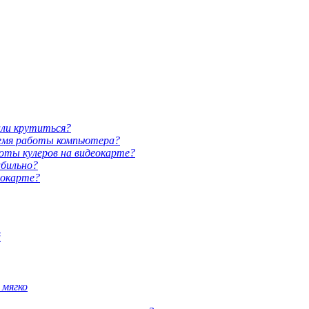
али крутиться?
ремя работы компьютера?
оты кулеров на видеокарте?
абильно?
еокарте?
й
мягко