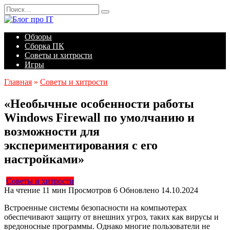
Перейти
Search
к
for:
содержанию
Обзоры
Сборка ПК
Советы и хитрости
Игры
Главная
»
Советы и хитрости
«Необычные особенности работы
Windows Firewall по умолчанию и
возможности для
экспериментирования с его
настройками»
Советы и хитрости
На чтение
11 мин
Просмотров
6
Обновлено
14.10.2024
Встроенные системы безопасности на компьютерах
обеспечивают защиту от внешних угроз, таких как вирусы и
вредоносные программы. Однако многие пользователи не