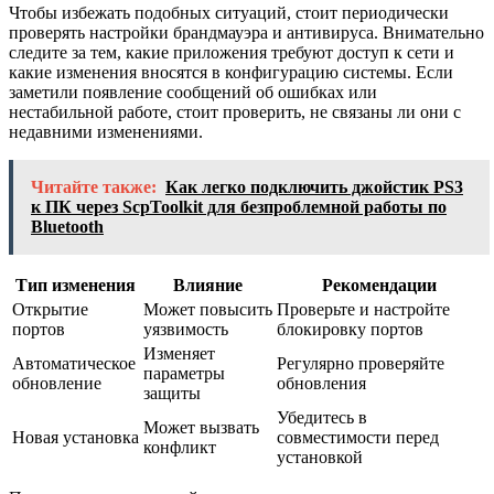
Чтобы избежать подобных ситуаций, стоит периодически
проверять настройки брандмауэра и антивируса. Внимательно
следите за тем, какие приложения требуют доступ к сети и
какие изменения вносятся в конфигурацию системы. Если
заметили появление сообщений об ошибках или
нестабильной работе, стоит проверить, не связаны ли они с
недавними изменениями.
Читайте также:
Как легко подключить джойстик PS3
к ПК через ScpToolkit для безпроблемной работы по
Bluetooth
Тип изменения
Влияние
Рекомендации
Открытие
Может повысить
Проверьте и настройте
портов
уязвимость
блокировку портов
Изменяет
Автоматическое
Регулярно проверяйте
параметры
обновление
обновления
защиты
Убедитесь в
Может вызвать
Новая установка
совместимости перед
конфликт
установкой