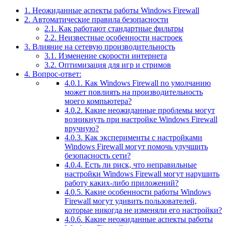
1.
Неожиданные аспекты работы Windows Firewall
2.
Автоматические правила безопасности
2.1.
Как работают стандартные фильтры
2.2.
Неизвестные особенности настроек
3.
Влияние на сетевую производительность
3.1.
Изменение скорости интернета
3.2.
Оптимизация для игр и стримов
4.
Вопрос-ответ:
4.0.1.
Как Windows Firewall по умолчанию
может повлиять на производительность
моего компьютера?
4.0.2.
Какие неожиданные проблемы могут
возникнуть при настройке Windows Firewall
вручную?
4.0.3.
Как эксперименты с настройками
Windows Firewall могут помочь улучшить
безопасность сети?
4.0.4.
Есть ли риск, что неправильные
настройки Windows Firewall могут нарушить
работу каких-либо приложений?
4.0.5.
Какие особенности работы Windows
Firewall могут удивить пользователей,
которые никогда не изменяли его настройки?
4.0.6.
Какие неожиданные аспекты работы