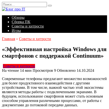
Перейти
Search
к
for:
содержанию
Обзоры
Сборка ПК
Советы и хитрости
Игры
Главная
»
Советы и хитрости
«Эффективная настройка Windows для
смартфонов с поддержкой Continuum»
Советы и хитрости
На чтение
14 мин
Просмотров
9
Обновлено
14.10.2024
Современные телефоны предлагают множество возможностей
для более продуктивного взаимодействия с другими
устройствами. В том числе, важной частью этой экосистемы
являются методы работы с подключенными экранами. В
будущем, использование смартфонов может стать основным
способом управления различными процессами, от работы с
документами до потоковой передачи данных.