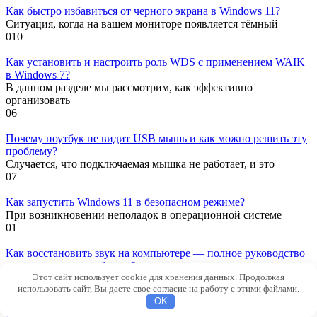
Как быстро избавиться от черного экрана в Windows 11?
Ситуация, когда на вашем мониторе появляется тёмный
0
10
Как установить и настроить роль WDS с применением WAIK
в Windows 7?
В данном разделе мы рассмотрим, как эффективно
организовать
0
6
Почему ноутбук не видит USB мышь и как можно решить эту
проблему?
Случается, что подключаемая мышка не работает, и это
0
7
Как запустить Windows 11 в безопасном режиме?
При возникновении неполадок в операционной системе
0
1
Как восстановить звук на компьютере — полное руководство
по устранению проблемы?
Этот сайт использует cookie для хранения данных. Продолжая
В нашей повседневной жизни часто возникают ситуации
использовать сайт, Вы даете свое согласие на работу с этими файлами.
0
2
OK
Как устранить шумы в компьютере – полезные советы и