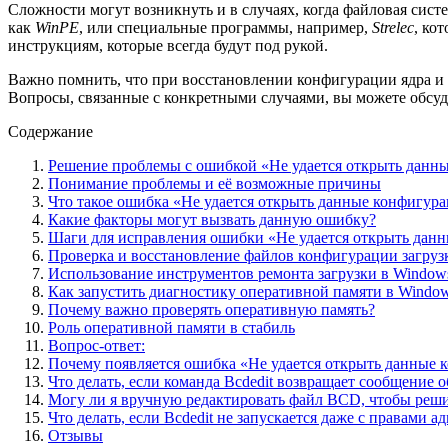
Сложности могут возникнуть и в случаях, когда файловая сист
как
WinPE
, или специальные программы, например,
Strelec
, ко
инструкциям, которые всегда будут под рукой.
Важно помнить, что при восстановлении конфигурации ядра и 
Вопросы, связанные с конкретными случаями, вы можете обсуд
Содержание
Решение проблемы с ошибкой «Не удается открыть данные
Понимание проблемы и её возможные причины
Что такое ошибка «Не удается открыть данные конфигура
Какие факторы могут вызвать данную ошибку?
Шаги для исправления ошибки «Не удается открыть данн
Проверка и восстановление файлов конфигурации загруз
Использование инструментов ремонта загрузки в Window
Как запустить диагностику оперативной памяти в Windo
Почему важно проверять оперативную память?
Роль оперативной памяти в стабиль
Вопрос-ответ:
Почему появляется ошибка «Не удается открыть данные к
Что делать, если команда Bcdedit возвращает сообщение 
Могу ли я вручную редактировать файл BCD, чтобы реш
Что делать, если Bcdedit не запускается даже с правами 
Отзывы