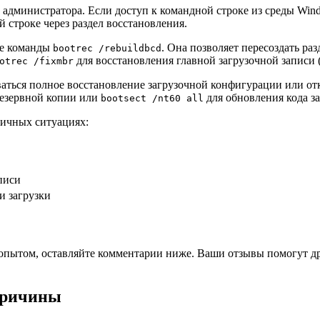
и администратора. Если доступ к командной строке из среды Wi
 строке через раздел восстановления.
ие команды
. Она позволяет пересоздать ра
bootrec /rebuildbcd
для восстановления главной загрузочной записи
otrec /fixmbr
ваться полное восстановление загрузочной конфигурации или от
резервной копии или
для обновления кода за
bootsect /nt60 all
личных ситуациях:
писи
и загрузки
 опытом, оставляйте комментарии ниже. Ваши отзывы помогут д
причины