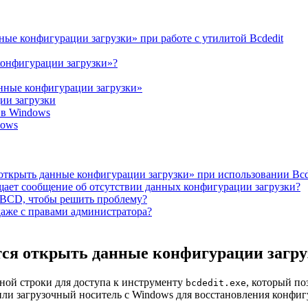
ые конфигурации загрузки» при работе с утилитой Bcdedit
конфигурации загрузки»?
нные конфигурации загрузки»
ии загрузки
 в Windows
dows
открыть данные конфигурации загрузки» при использовании Bcd
ащает сообщение об отсутствии данных конфигурации загрузки?
 BCD, чтобы решить проблему?
 даже с правами администратора?
ся открыть данные конфигурации загруз
ной строки для доступа к инструменту
, который по
bcdedit.exe
ли загрузочный носитель с Windows для восстановления конфиг