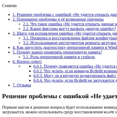
Contents
1.
Решение проблемы с ошибкой «Не удается открыть данн
2.
Понимание проблемы и её возможные причины
2.1.
Что такое ошибка «Не удается открыть данные 
2.2.
Какие факторы могут вызвать данную ошибку?
3.
Шаги для исправления ошибки «Не удается открыть да
3.1.
Проверка и восстановление файлов конфигурац
3.2.
Использование инструментов ремонта загрузки
4.
Как запустить диагностику оперативной памяти в Win
5.
Почему важно проверять оперативную память?
5.1.
Роль оперативной памяти в стабиль
6.
Вопрос-ответ:
6.0.1.
Почему появляется ошибка «Не удается 
6.0.2.
Что делать, если команда Bcdedit возвр
6.0.3.
Могу ли я вручную редактировать файл
6.0.4.
Что делать, если Bcdedit не запускается
7.
Отзывы
Решение проблемы с ошибкой «Не удает
Первым шагом в решении вопроса будет использование команд
загружается, можно использовать среду восстановления
и
WinPE