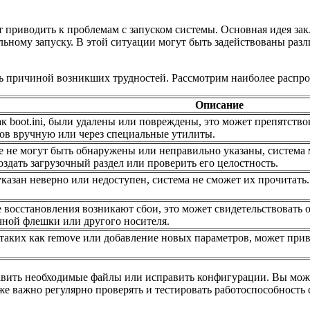
т приводить к проблемам с запуском системы. Основная идея зак
льному запуску. В этой ситуации могут быть задействованы раз
ь причиной возникших трудностей. Рассмотрим наиболее распро
Описание
к boot.ini, были удалены или повреждены, это может препятство
лов вручную или через специальные утилиты.
е не могут быть обнаружены или неправильно указаны, система
здать загрузочный раздел или проверить его целостность.
казан неверно или недоступен, система не сможет их прочитать.
 восстановления возникают сбои, это может свидетельствовать 
очной флешки или другого носителя.
аких как remove или добавление новых параметров, может приве
авить необходимые файлы или исправить конфигурации. Вы может
кже важно регулярно проверять и тестировать работоспособность