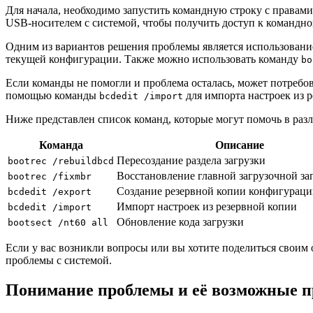
Для начала, необходимо запустить командную строку с правам
USB-носителем с системой, чтобы получить доступ к командной
Одним из вариантов решения проблемы является использован
текущей конфигурации. Также можно использовать команду
bo
Если команды не помогли и проблема осталась, может потребо
помощью команды
для импорта настроек из 
bcdedit /import
Ниже представлен список команд, которые могут помочь в раз
Команда
Описание
Пересоздание раздела загрузки
bootrec /rebuildbcd
Восстановление главной загрузочной за
bootrec /fixmbr
Создание резервной копии конфигураци
bcdedit /export
Импорт настроек из резервной копии
bcdedit /import
Обновление кода загрузки
bootsect /nt60 all
Если у вас возникли вопросы или вы хотите поделиться своим
проблемы с системой.
Понимание проблемы и её возможные 