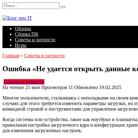
Перейти
Search
к
for:
содержанию
Обзоры
Сборка ПК
Советы и хитрости
Игры
Главная
»
Советы и хитрости
Ошибка «Не удается открыть данные к
Советы и хитрости
На чтение
21 мин
Просмотров
11
Обновлено
19.02.2025
Многие пользователи, сталкиваясь с неполадками на своем ком
случаях для этого требуется изменить параметры загрузки, но 
командной строкой и инструментами для управления загрузоч
Когда системы или устройства, такие как ноутбуки и планшеты
правильная настройка загрузочного ядра и конфигурации хран
для изменения загрузочных настроек.