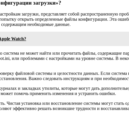
онфигурации загрузки»?
настройкам загрузки, представляет собой распространенную про
 попытку открыть определенные файлы конфигурации. Эта ошибк
, содержащим необходимые данные.
Apple Watch?
то система не может найти или прочитать файлы, содержащие пар
ot.ini, или проблемами с настройками на уровне системы. В не
роверку файловой системы и целостности данных. Если система 
становления. Важно следовать инструкциям и при необходимост
журналах и закладках утилиты, которые могут дать дополнитель
в может помочь применить изменения и устранить ошибки.
ть. Чистая установка или восстановление системы могут стать од
оляют эффективно решать возникшие трудности и восстанавлива