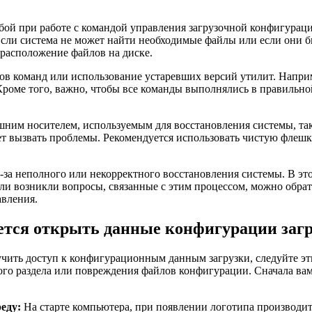
бой при работе с командой управления загрузочной конфигураци
ли система не может найти необходимые файлы или если они бы
 расположение файлов на диске.
ов команд или использование устаревших версий утилит. Напри
роме того, важно, чтобы все команды выполнялись в правильной
ним носителем, используемым для восстановления системы, так
т вызвать проблемы. Рекомендуется использовать чистую флешк
з-за неполного или некорректного восстановления системы. В эт
Если возникли вопросы, связанные с этим процессом, можно обр
авления.
ется открыть данные конфигурации заг
лучить доступ к конфигурационным данным загрузки, следуйте э
ого раздела или повреждения файлов конфигурации. Сначала ва
еду:
На старте компьютера, при появлении логотипа производит