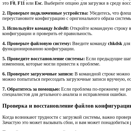
это
F8
,
F11
или
Esc
. Выберите опцию для загрузки в среду вос
2. Проверьте подключенные устройства:
Убедитесь, что флеш
переустановите конфигурацию с оригинального образа систем
3. Используйте команду
bcdedit
:
Откройте командную строку в
конфигурации и проверить её правильность.
4. Проверьте файловую систему:
Введите команду
chkdsk
для
функционированию конфигурации.
5. Проведите восстановление системы:
Если предыдущие шаги 
изменения, которые могли привести к проблеме.
6. Проверьте загрузочные записи:
В командной строке можно 
можно попытаться пересоздать загрузочные записи вручную, ес
7. Обратитесь за помощью:
Если проблема по-прежнему не реш
специалистов для детального анализа и исправления ошибки.
Проверка и восстановление файлов конфигураци
Когда возникают трудности с загрузкой системы, важно прове
Зачастую это может вызывать сбои, и вам может понадобиться