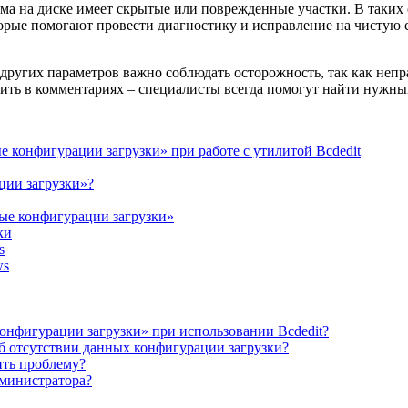
ема на диске имеет скрытые или поврежденные участки. В таких
торые помогают провести диагностику и исправление на чистую с
других параметров важно соблюдать осторожность, так как непр
ить в комментариях – специалисты всегда помогут найти нужны
 конфигурации загрузки» при работе с утилитой Bcdedit
ции загрузки»?
ые конфигурации загрузки»
ки
s
ws
онфигурации загрузки» при использовании Bcdedit?
об отсутствии данных конфигурации загрузки?
ить проблему?
администратора?