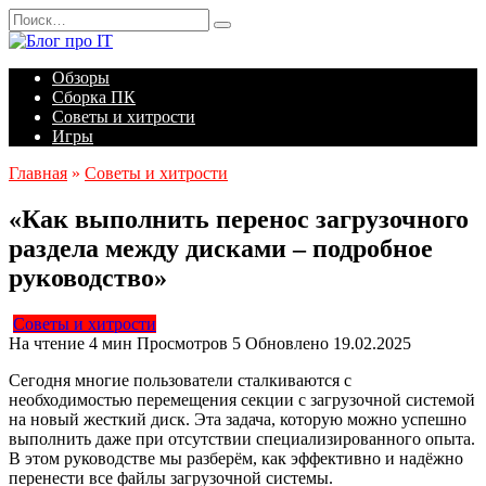
Перейти
Search
к
for:
содержанию
Обзоры
Сборка ПК
Советы и хитрости
Игры
Главная
»
Советы и хитрости
«Как выполнить перенос загрузочного
раздела между дисками – подробное
руководство»
Советы и хитрости
На чтение
4 мин
Просмотров
5
Обновлено
19.02.2025
Сегодня многие пользователи сталкиваются с
необходимостью перемещения секции с загрузочной системой
на новый жесткий диск. Эта задача, которую можно успешно
выполнить даже при отсутствии специализированного опыта.
В этом руководстве мы разберём, как эффективно и надёжно
перенести все файлы загрузочной системы.