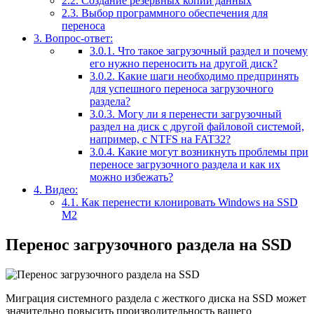
2.2.
Создание резервных копий данных
2.3.
Выбор программного обеспечения для
переноса
3.
Вопрос-ответ:
3.0.1.
Что такое загрузочный раздел и почему
его нужно переносить на другой диск?
3.0.2.
Какие шаги необходимо предпринять
для успешного переноса загрузочного
раздела?
3.0.3.
Могу ли я перенести загрузочный
раздел на диск с другой файловой системой,
например, с NTFS на FAT32?
3.0.4.
Какие могут возникнуть проблемы при
переносе загрузочного раздела и как их
можно избежать?
4.
Видео:
4.1.
Как перенести клонировать Windows на SSD
M2
Перенос загрузочного раздела на SSD
Миграция системного раздела с жесткого диска на SSD может
значительно повысить производительность вашего