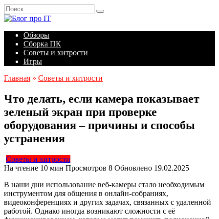
Перейти
Search
к
for:
содержанию
Обзоры
Сборка ПК
Советы и хитрости
Игры
Главная
»
Советы и хитрости
Что делать, если камера показывает
зеленый экран при проверке
оборудования – причины и способы
устранения
Советы и хитрости
На чтение
10 мин
Просмотров
8
Обновлено
19.02.2025
В наши дни использование веб-камеры стало необходимым
инструментом для общения в онлайн-собраниях,
видеоконференциях и других задачах, связанных с удаленной
работой. Однако иногда возникают сложности с её