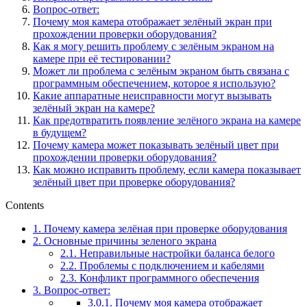
Вопрос-ответ:
Почему моя камера отображает зелёный экран при
прохождении проверки оборудования?
Как я могу решить проблему с зелёным экраном на
камере при её тестировании?
Может ли проблема с зелёным экраном быть связана с
программным обеспечением, которое я использую?
Какие аппаратные неисправности могут вызывать
зелёный экран на камере?
Как предотвратить появление зелёного экрана на камере
в будущем?
Почему камера может показывать зелёный цвет при
прохождении проверки оборудования?
Как можно исправить проблему, если камера показывает
зелёный цвет при проверке оборудования?
Contents
1.
Почему камера зелёная при проверке оборудования
2.
Основные причины зеленого экрана
2.1.
Неправильные настройки баланса белого
2.2.
Проблемы с подключением и кабелями
2.3.
Конфликт программного обеспечения
3.
Вопрос-ответ:
3.0.1.
Почему моя камера отображает