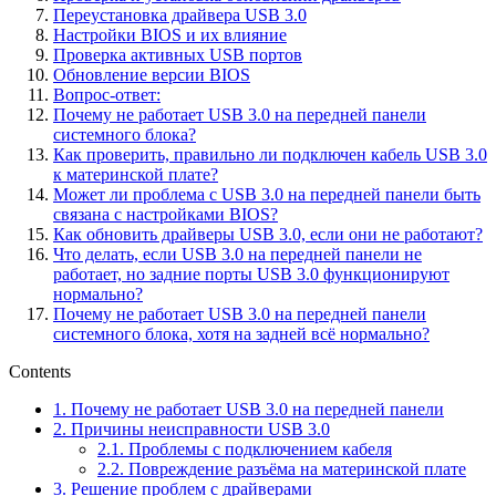
Переустановка драйвера USB 3.0
Настройки BIOS и их влияние
Проверка активных USB портов
Обновление версии BIOS
Вопрос-ответ:
Почему не работает USB 3.0 на передней панели
системного блока?
Как проверить, правильно ли подключен кабель USB 3.0
к материнской плате?
Может ли проблема с USB 3.0 на передней панели быть
связана с настройками BIOS?
Как обновить драйверы USB 3.0, если они не работают?
Что делать, если USB 3.0 на передней панели не
работает, но задние порты USB 3.0 функционируют
нормально?
Почему не работает USB 3.0 на передней панели
системного блока, хотя на задней всё нормально?
Contents
1.
Почему не работает USB 3.0 на передней панели
2.
Причины неисправности USB 3.0
2.1.
Проблемы с подключением кабеля
2.2.
Повреждение разъёма на материнской плате
3.
Решение проблем с драйверами