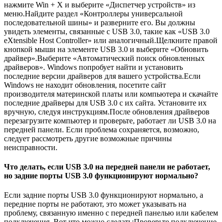
нажмите Win + X и выберите «Диспетчер устройств» из
меню.Найдите раздел «Контроллеры универсальной
последовательной шины» и разверните его. Вы должны
увидеть элементы, связанные с USB 3.0, такие как «USB 3.0
eXtensible Host Controller» или аналогичный.Щелкните правой
кнопкой мыши на элементе USB 3.0 и выберите «Обновить
драйвер».Выберите «Автоматический поиск обновленных
драйверов». Windows попробует найти и установить
последние версии драйверов для вашего устройства.Если
Windows не находит обновления, посетите сайт
производителя материнской платы или компьютера и скачайте
последние драйверы для USB 3.0 с их сайта. Установите их
вручную, следуя инструкциям.После обновления драйверов
перезагрузите компьютер и проверьте, работает ли USB 3.0 на
передней панели. Если проблема сохраняется, возможно,
следует рассмотреть другие возможные причины
неисправности.
Что делать, если USB 3.0 на передней панели не работает,
но задние порты USB 3.0 функционируют нормально?
Если задние порты USB 3.0 функционируют нормально, а
передние порты не работают, это может указывать на
проблему, связанную именно с передней панелью или кабелем
подключения. Вот что можно сделать:Проверьте подключение