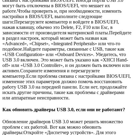
связана с настройками BIOS/UEFI. Иногда порты USB 3.0
могут быть отключены в BIOS/UEFI, что мешает их
работе.Чтобы проверить и, при необходимости, изменить
настройки в BIOS/UEFI, выполните следующие
шаги:Перезагрузите компьютер и войдите в BIOS/UEFI,
нажав клавишу, обычно это Delete, F2, F10 или Esc, в
зависимости от производителя материнской платы.Перейдите
в раздел настроек, который может быть назван как
«Advanced», «Chipset», «Integrated Peripherals» или что-то
подобное.Найдите параметры, связанные с USB, такие как
«USB Configuration» или «Onboard Devices». Убедитесь, что
USB 3.0 включен. Это может быть указано как «XHCI Hand-
off» или «USB 3.0 Controller», и он должен быть включен или
активен.Сохраните изменения и перезагрузите
компьютер.Если проблема связана с настройками BIOS/UEFI,
изменение этих параметров должно помочь восстановить
работу USB 3.0 на передней панели. Если нет, продолжайте
искать другие причины, такие как проблемы с драйверами
или аппаратные неисправности.
Как обновить драйверы USB 3.0, если они не работают?
Обновление драйверов USB 3.0 может решить множество
проблем с их работой. Вот как можно обновить
драйверы:Откройте «Диспетчер устройств». Для этого