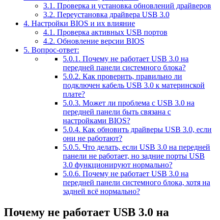
3.1.
Проверка и установка обновлений драйверов
3.2.
Переустановка драйвера USB 3.0
4.
Настройки BIOS и их влияние
4.1.
Проверка активных USB портов
4.2.
Обновление версии BIOS
5.
Вопрос-ответ:
5.0.1.
Почему не работает USB 3.0 на
передней панели системного блока?
5.0.2.
Как проверить, правильно ли
подключен кабель USB 3.0 к материнской
плате?
5.0.3.
Может ли проблема с USB 3.0 на
передней панели быть связана с
настройками BIOS?
5.0.4.
Как обновить драйверы USB 3.0, если
они не работают?
5.0.5.
Что делать, если USB 3.0 на передней
панели не работает, но задние порты USB
3.0 функционируют нормально?
5.0.6.
Почему не работает USB 3.0 на
передней панели системного блока, хотя на
задней всё нормально?
Почему не работает USB 3.0 на