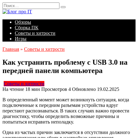
Перейти
Search
к
for:
содержанию
Обзоры
Сборка ПК
Советы и хитрости
Игры
Главная
»
Советы и хитрости
Как устранить проблему с USB 3.0 на
передней панели компьютера
Советы и хитрости
На чтение
18 мин
Просмотров
4
Обновлено
19.02.2025
В определенный момент может возникнуть ситуация, когда
подключенные к передним разъемам устройства вдруг
перестают распознаваться. В таких случаях важно провести
диагностику, чтобы определить возможные причины и
попытаться исправить неполадку.
Одна из частых причин заключается в отсутствии должного
электропитания или сбоях в настройках управления