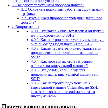
безопасности и доступности
3.
Как работает механизм проброса портов?
3.1.
Основные принципы работы маршрутизации
трафика
3.2.
Зачем нужен проброс портов для удаленного
доступа?
4.
Вопрос-ответ:
4.0.1.
Что такое VirtualBox и зачем он нужен
для подключения по SSH?
4.0.2.
Как настроить виртуальную машину в
VirtualBox для подключения по SSH?
4.0.3.
Какие параметры нужно указать при
подключении к виртуальной машине по
SSH?
4.0.4.
Как проверить, что SSH-сервер
работает на виртуальной машине?
4.0.5.
Что делать, если не удается
подключиться к виртуальной машине по
SSH?
4.0.6.
Как настроить подключение к
виртуальной машине VirtualBox по SSH,
если я только начинаю работать с этим
инструментом?
Почему важно использовать