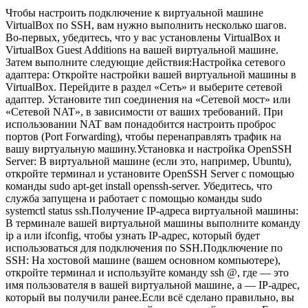
Чтобы настроить подключение к виртуальной машине
VirtualBox по SSH, вам нужно выполнить несколько шагов.
Во-первых, убедитесь, что у вас установлены VirtualBox и
VirtualBox Guest Additions на вашей виртуальной машине.
Затем выполните следующие действия:Настройка сетевого
адаптера: Откройте настройки вашей виртуальной машины в
VirtualBox. Перейдите в раздел «Сеть» и выберите сетевой
адаптер. Установите тип соединения на «Сетевой мост» или
«Сетевой NAT», в зависимости от ваших требований. При
использовании NAT вам понадобится настроить проброс
портов (Port Forwarding), чтобы перенаправлять трафик на
вашу виртуальную машину.Установка и настройка OpenSSH
Server: В виртуальной машине (если это, например, Ubuntu),
откройте терминал и установите OpenSSH Server с помощью
команды sudo apt-get install openssh-server. Убедитесь, что
служба запущена и работает с помощью команды sudo
systemctl status ssh.Получение IP-адреса виртуальной машины:
В терминале вашей виртуальной машины выполните команду
ip a или ifconfig, чтобы узнать IP-адрес, который будет
использоваться для подключения по SSH.Подключение по
SSH: На хостовой машине (вашем основном компьютере),
откройте терминал и используйте команду ssh
@
, где
— это
имя пользователя в вашей виртуальной машине, а
— IP-адрес,
который вы получили ранее.Если всё сделано правильно, вы