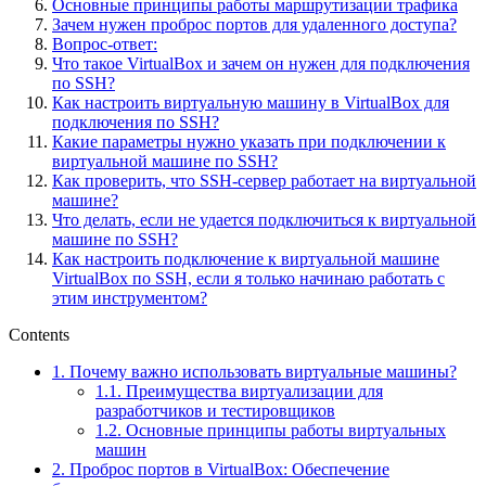
Основные принципы работы маршрутизации трафика
Зачем нужен проброс портов для удаленного доступа?
Вопрос-ответ:
Что такое VirtualBox и зачем он нужен для подключения
по SSH?
Как настроить виртуальную машину в VirtualBox для
подключения по SSH?
Какие параметры нужно указать при подключении к
виртуальной машине по SSH?
Как проверить, что SSH-сервер работает на виртуальной
машине?
Что делать, если не удается подключиться к виртуальной
машине по SSH?
Как настроить подключение к виртуальной машине
VirtualBox по SSH, если я только начинаю работать с
этим инструментом?
Contents
1.
Почему важно использовать виртуальные машины?
1.1.
Преимущества виртуализации для
разработчиков и тестировщиков
1.2.
Основные принципы работы виртуальных
машин
2.
Проброс портов в VirtualBox: Обеспечение