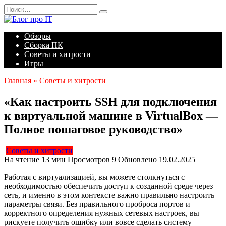
Перейти
Search
к
for:
содержанию
Обзоры
Сборка ПК
Советы и хитрости
Игры
Главная
»
Советы и хитрости
«Как настроить SSH для подключения
к виртуальной машине в VirtualBox —
Полное пошаговое руководство»
Советы и хитрости
На чтение
13 мин
Просмотров
9
Обновлено
19.02.2025
Работая с виртуализацией, вы можете столкнуться с
необходимостью обеспечить доступ к созданной среде через
сеть, и именно в этом контексте важно правильно настроить
параметры связи. Без правильного проброса портов и
корректного определения нужных сетевых настроек, вы
рискуете получить ошибку или вовсе сделать систему