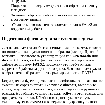
загрузки.
Подготовьте программу для записи образа на флешку
3
или диск.
Запишите образ на выбранный носитель, используя
4
программу записи.
Убедитесь, что носитель отформатирован в FAT32 для
5
корректной работы.
Подготовка флешки для загрузочного диска
Для начала вам понадобится специальная программа, которая
позволит записать установочный образ на флешку. Простой
вариант – использовать утилиту, такую как
UNetbootin
или
diskpart
. Важно, чтобы флешка была отформатирована в
файловую систему
FAT32
, поскольку это требуется для
корректной работы загрузочного диска. Для этого вам нужно
выбрать нужный раздел и отформатировать его в
FAT32
.
Когда флешка будет подготовлена, необходимо записать на нее
скачанный образ системы. В случае с
diskpart
, выполните
команды для выбора нужного диска и создания загрузочного
раздела. Не забудьте установить флаг
active
на этот раздел. Для
программ, таких как
UNetbootin
, просто укажите путь к
скачанному
WindowsISO
и выберите вашу флешку в списке.