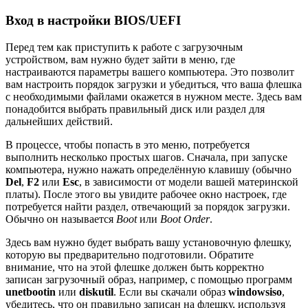
Вход в настройки BIOS/UEFI
Перед тем как приступить к работе с загрузочным
устройством, вам нужно будет зайти в меню, где
настраиваются параметры вашего компьютера. Это позволит
вам настроить порядок загрузки и убедиться, что ваша флешка
с необходимыми файлами окажется в нужном месте. Здесь вам
понадобится выбрать правильный диск или раздел для
дальнейших действий.
В процессе, чтобы попасть в это меню, потребуется
выполнить несколько простых шагов. Сначала, при запуске
компьютера, нужно нажать определённую клавишу (обычно
Del
,
F2
или
Esc
, в зависимости от модели вашей материнской
платы). После этого вы увидите рабочее окно настроек, где
потребуется найти раздел, отвечающий за порядок загрузки.
Обычно он называется
Boot
или
Boot Order
.
Здесь вам нужно будет выбрать вашу установочную флешку,
которую вы предварительно подготовили. Обратите
внимание, что на этой флешке должен быть корректно
записан загрузочный образ, например, с помощью программ
unetbootin
или
diskutil
. Если вы скачали образ
windowsiso
,
убедитесь, что он правильно записан на флешку, используя