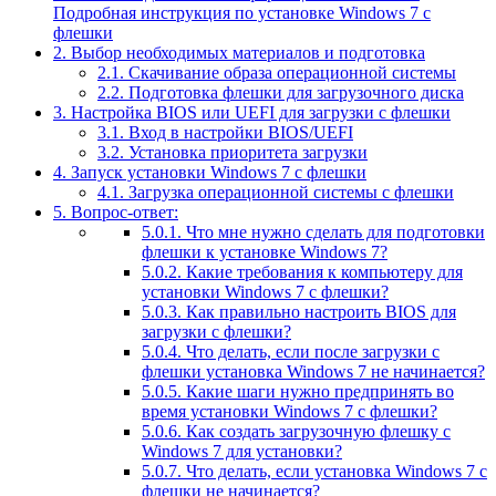
Подробная инструкция по установке Windows 7 с
флешки
2.
Выбор необходимых материалов и подготовка
2.1.
Скачивание образа операционной системы
2.2.
Подготовка флешки для загрузочного диска
3.
Настройка BIOS или UEFI для загрузки с флешки
3.1.
Вход в настройки BIOS/UEFI
3.2.
Установка приоритета загрузки
4.
Запуск установки Windows 7 с флешки
4.1.
Загрузка операционной системы с флешки
5.
Вопрос-ответ:
5.0.1.
Что мне нужно сделать для подготовки
флешки к установке Windows 7?
5.0.2.
Какие требования к компьютеру для
установки Windows 7 с флешки?
5.0.3.
Как правильно настроить BIOS для
загрузки с флешки?
5.0.4.
Что делать, если после загрузки с
флешки установка Windows 7 не начинается?
5.0.5.
Какие шаги нужно предпринять во
время установки Windows 7 с флешки?
5.0.6.
Как создать загрузочную флешку с
Windows 7 для установки?
5.0.7.
Что делать, если установка Windows 7 с
флешки не начинается?