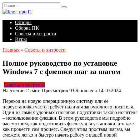
Перейти
Search
к
for:
содержанию
Обзоры
Сборка ПК
Советы и хитрости
Игры
Главная
»
Советы и хитрости
Полное руководство по установке
Windows 7 с флешки шаг за шагом
Советы и хитрости
На чтение
15 мин
Просмотров
9
Обновлено
14.10.2024
Переход на новую операционную систему или её
переустановка часто требует наличия загрузочного носителя.
Один из самых удобных способов подготовки такого носителя
– использование флешки. В этом руководстве мы подробно
рассмотрим, как подготовить флешку для установки, а также
как провести сам процесс. Следуя этим простым шагам, вы
сможете легко и быстро начать работу с вашей новой