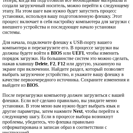
Теперь, когда вы подготовили все необходимые материалы и
создали загрузочный носитель, можно перейти к следующему
этапу. На этом шаге вам нужно будет запустить процесс
установки, используя вашу подготовленную флешку. Этот
процесс включает в себя настройку компьютера для загрузки с
внешнего устройства и последующее начало установки
системы.
Для начала, подключите флешку к USB-порту вашего
компьютера и перезагрузите его. В процессе загрузки вы
должны будете войти в
BIOS
или
UEFI
, чтобы изменить
порядок загрузки. На большинстве систем это можно сделать,
нажав клавишу
Delete
,
F2
,
F12
или другую, указанную на
экране при включении. Найдите раздел, который позволяет
выбрать загрузочное устройство, и укажите вашу флешку в
качестве первоочередного источника. Сохраните изменения и
выйдите из
BIOS
.
После перезагрузки компьютер должен загрузиться с вашей
флешки. Если всё сделано правильно, вы увидите меню
установки. В этом меню вам нужно будет выбрать язык и
другие параметры, затем нажмите
Next
, чтобы перейти к
следующему шагу. Если в процессе выбора возникнут
проблемы, убедитесь, что флешка правильно
отформатирована и записан образ в соответствии с
инструкцией.