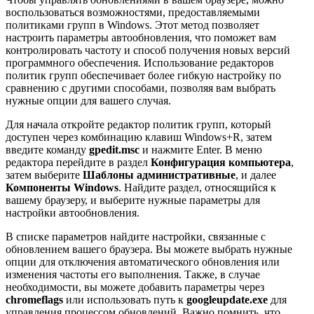
воспользоваться возможностями, предоставляемыми
политиками групп в Windows. Этот метод позволяет
настроить параметры автообновления, что поможет вам
контролировать частоту и способ получения новых версий
программного обеспечения. Использование редакторов
политик групп обеспечивает более гибкую настройку по
сравнению с другими способами, позволяя вам выбрать
нужные опции для вашего случая.
Для начала откройте редактор политик групп, который
доступен через комбинацию клавиш Windows+R, затем
введите команду
gpedit.msc
и нажмите Enter. В меню
редактора перейдите в раздел
Конфигурация компьютера
,
затем выберите
Шаблоны административные
, и далее
Компоненты Windows
. Найдите раздел, относящийся к
вашему браузеру, и выберите нужные параметры для
настройки автообновления.
В списке параметров найдите настройки, связанные с
обновлением вашего браузера. Вы можете выбрать нужные
опции для отключения автоматического обновления или
изменения частоты его выполнения. Также, в случае
необходимости, вы можете добавить параметры через
chromeflags
или использовать путь к
googleupdate.exe
для
управления процессом обновлений. Важно помнить, что