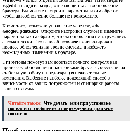
Windows + R
для открытия окна
Выполнить
, затем введите
regedit
и найдите раздел, отвечающий за автообновление
браузера. Вы можете настроить параметры таким образом,
чтобы автообновление больше не происходило.
Кроме того, возможно управление через службу
GoogleUpdate.exe
. Откройте настройки службы и измените
параметры таким образом, чтобы обновления не загружались
автоматически. Этот способ позволяет контролировать
процесс обновления на уровне системы и избежать
неожиданных изменений в браузере.
Эти методы помогут вам добиться полного контроля над
процессом обновления и настройками браузера, обеспечивая
стабильную работу и предотвращая нежелательные
изменения. Выберите наиболее подходящий способ в
зависимости от ваших потребностей и специфики работы
вашей системы.
Читайте также:
Что делать, если при установке
появляется сообщение о поврежденном драйвере
носителя
Проблемы и возможные решения