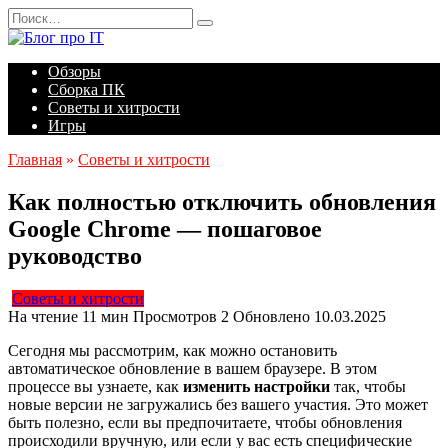
Перейти
Search
к
for:
содержанию
Обзоры
Сборка ПК
Советы и хитрости
Игры
Главная
»
Советы и хитрости
Как полностью отключить обновления
Google Chrome — пошаговое
руководство
Советы и хитрости
На чтение
11 мин
Просмотров
2
Обновлено
10.03.2025
Сегодня мы рассмотрим, как можно остановить
автоматическое обновление в вашем браузере. В этом
процессе вы узнаете, как
изменить настройки
так, чтобы
новые версии не загружались без вашего участия. Это может
быть полезно, если вы предпочитаете, чтобы обновления
происходили вручную, или если у вас есть специфические