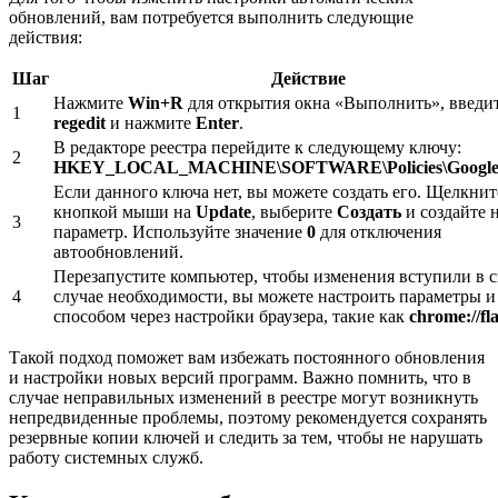
обновлений, вам потребуется выполнить следующие
действия:
Шаг
Действие
Нажмите
Win+R
для открытия окна «Выполнить», введи
1
regedit
и нажмите
Enter
.
В редакторе реестра перейдите к следующему ключу:
2
HKEY_LOCAL_MACHINE\SOFTWARE\Policies\Google
Если данного ключа нет, вы можете создать его. Щелкнит
кнопкой мыши на
Update
, выберите
Создать
и создайте 
3
параметр. Используйте значение
0
для отключения
автообновлений.
Перезапустите компьютер, чтобы изменения вступили в с
4
случае необходимости, вы можете настроить параметры и
способом через настройки браузера, такие как
chrome://fl
Такой подход поможет вам избежать постоянного обновления
и настройки новых версий программ. Важно помнить, что в
случае неправильных изменений в реестре могут возникнуть
непредвиденные проблемы, поэтому рекомендуется сохранять
резервные копии ключей и следить за тем, чтобы не нарушать
работу системных служб.