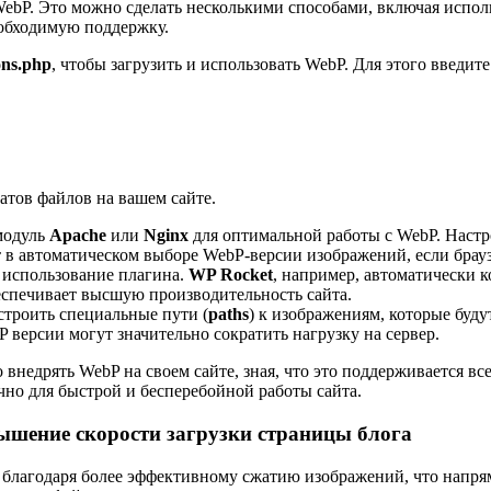
 WebP. Это можно сделать несколькими способами, включая испол
обходимую поддержку.
ons.php
, чтобы загрузить и использовать WebP. Для этого введит
атов файлов на вашем сайте.
модуль
Apache
или
Nginx
для оптимальной работы с WebP. Наст
в автоматическом выборе WebP-версии изображений, если брауз
 использование плагина.
WP Rocket
, например, автоматически 
спечивает высшую производительность сайта.
строить специальные пути (
paths
) к изображениям, которые буду
 версии могут значительно сократить нагрузку на сервер.
внедрять WebP на своем сайте, зная, что это поддерживается в
чно для быстрой и бесперебойной работы сайта.
шение скорости загрузки страницы блога
 благодаря более эффективному сжатию изображений, что напрям