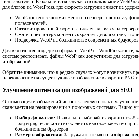
пользователей. В большинстве случаев использование WebP дл
для блогов на WordPress, где скорость загрузки влияет на удер
WebP-контент экономит место на сервере, поскольку фай
пользователей.
Оптимизированный формат снижает нагрузку на сервер и
Сжатый без потерь контент сохраняет детализацию, что 
Поддержка WebP на большинстве современных браузеров п
Для включения поддержки формата WebP на WordPress-сайте, в
системе распознавать файлы WebP как допустимые для загрузки
изображений.
Обратите внимание, что в редких случаях могут возникнуть п
переключение на существующее изображение в формате PNG и
Улучшение оптимизации изображений для SEO
Оптимизация изображений играет ключевую роль в улучшении по
сказывается на ранжировании в поисковых системах. Важно учи
Выбор форматов:
Правильно выбирайте форматы изображ
и
, если хотите сохранить высокое качество пр
jpeg
png
большинством браузеров.
Размер изображений:
Загружайте только те изображения,