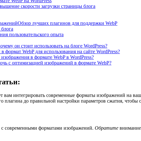
мате WebP на WordPress
ышение скорости загрузки страницы блога
браженийОбзор лучших плагинов для поддержки WebP
 блога
ния пользовательского опыта
чему он стоит использовать на блоге WordPress?
в формат WebP для использования на сайте WordPress?
 изображения в формате WebP в WordPress?
мочь с оптимизацией изображений в формате WebP?
татьи:
 вам интегрировать современные форматы изображений на ваш са
о плагина до правильной настройки параметров сжатия, чтобы 
ть с современными форматами изображений.
Обратите
внимание 