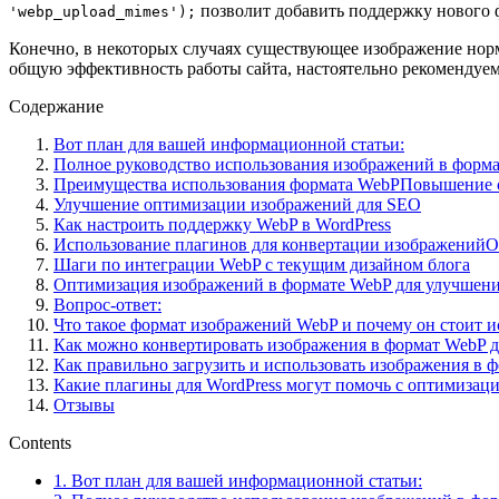
позволит добавить поддержку нового 
'webp_upload_mimes');
Конечно, в некоторых случаях существующее изображение нор
общую эффективность работы сайта, настоятельно рекомендуе
Содержание
Вот план для вашей информационной статьи:
Полное руководство использования изображений в форма
Преимущества использования формата WebPПовышение ск
Улучшение оптимизации изображений для SEO
Как настроить поддержку WebP в WordPress
Использование плагинов для конвертации изображенийО
Шаги по интеграции WebP с текущим дизайном блога
Оптимизация изображений в формате WebP для улучшени
Вопрос-ответ:
Что такое формат изображений WebP и почему он стоит ис
Как можно конвертировать изображения в формат WebP дл
Как правильно загрузить и использовать изображения в 
Какие плагины для WordPress могут помочь с оптимизац
Отзывы
Contents
1.
Вот план для вашей информационной статьи: