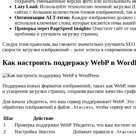
сохранять уменьшенные версии фото или использовать ав
Lazy Load:
Используйте технологию ленивой загрузки (La
сайтах с большим количеством блоков изображений, так к
Оптимизация ALT-тегов:
Каждое изображение должно с
используя ключевые слова, которые касаются темы вашей 
Проверка через PageSpeed Insights:
Очистите сайт от ош
проблемы и улучшить загрузку страниц.
Следуя этим правилам, вы сможете значительно улучшить SEO в
скорости загрузки изображений – залог успеха в современном и
Как настроить поддержку WebP в Word
Поддержка новых форматов изображений, таких как WebP, имее
и ускорения загрузки страниц, сохраняя высокое качество граф
Для начала убедитесь, что ваш сервер поддерживает WebP. Это
обработки изображений в файле
, чтобы сервер мог
.htaccess
Шаг
Действие
1
Проверка поддержки WebP
Убедитесь, что ваш хостинг п
2
Настройка .htaccess
Добавьте правила в
.htacces