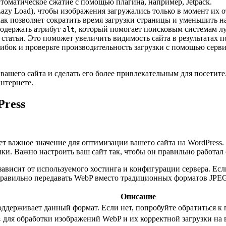
томатическое сжатие с помощью плагина, например, Jetpack.
zy Load), чтобы изображения загружались только в момент их о
ак позволяет сократить время загрузки страницы и уменьшить на
одержать атрибут
, который помогает поисковым системам 
alt
статьи. Это поможет увеличить видимость сайта в результатах п
ибок и проверьте производительность загрузки с помощью серви
ашего сайта и сделать его более привлекательным для посетите
нтернете.
Press
т важное значение для оптимизации вашего сайта на WordPress.
ики. Важно настроить ваш сайт так, чтобы он правильно работал
 зависит от используемого хостинга и конфигурации сервера. Ес
 правильно передавать WebP вместо традиционных форматов JPE
Описание
оддерживает данный формат. Если нет, попробуйте обратиться к 
для обработки изображений WebP и их корректной загрузки на 
s