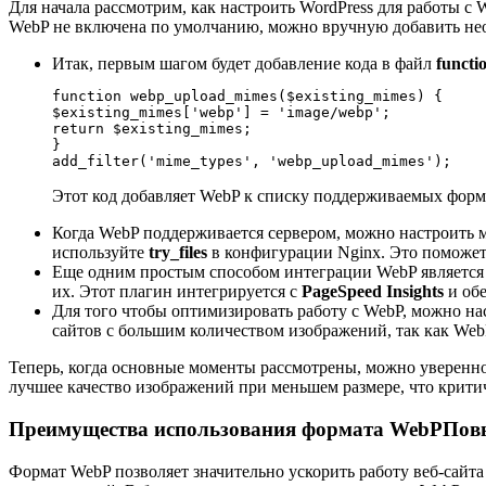
Для начала рассмотрим, как настроить WordPress для работы с
WebP не включена по умолчанию, можно вручную добавить не
Итак, первым шагом будет добавление кода в файл
functi
function webp_upload_mimes($existing_mimes) {

$existing_mimes['webp'] = 'image/webp';

return $existing_mimes;

}

add_filter('mime_types', 'webp_upload_mimes');
Этот код добавляет WebP к списку поддерживаемых форм
Когда WebP поддерживается сервером, можно настроить 
используйте
try_files
в конфигурации Nginx. Это поможет 
Еще одним простым способом интеграции WebP является
их. Этот плагин интегрируется с
PageSpeed Insights
и обе
Для того чтобы оптимизировать работу с WebP, можно на
сайтов с большим количеством изображений, так как WebP
Теперь, когда основные моменты рассмотрены, можно уверенно 
лучшее качество изображений при меньшем размере, что крити
Преимущества использования формата WebPПовы
Формат WebP позволяет значительно ускорить работу веб-сайта