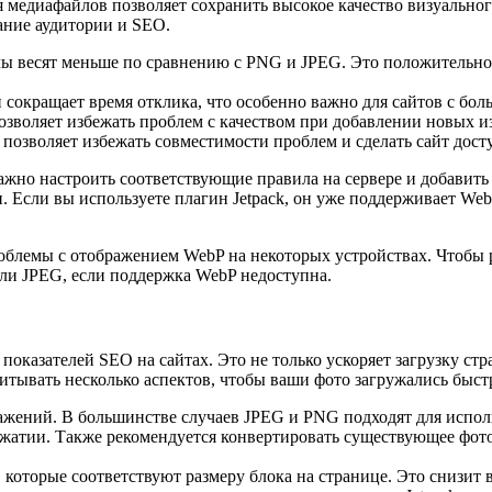
я медиафайлов позволяет сохранить высокое качество визуально
жание аудитории и SEO.
лы весят меньше по сравнению с PNG и JPEG. Это положительно 
 сокращает время отклика, что особенно важно для сайтов с б
позволяет избежать проблем с качеством при добавлении новых и
озволяет избежать совместимости проблем и сделать сайт дост
ажно настроить соответствующие правила на сервере и добавить
. Если вы используете плагин Jetpack, он уже поддерживает We
роблемы с отображением WebP на некоторых устройствах. Чтобы 
ли JPEG, если поддержка WebP недоступна.
казателей SEO на сайтах. Это не только ускоряет загрузку стр
тывать несколько аспектов, чтобы ваши фото загружались быстро
ений. В большинстве случаев JPEG и PNG подходят для использ
и сжатии. Также рекомендуется конвертировать существующее фо
 которые соответствуют размеру блока на странице. Это снизит 