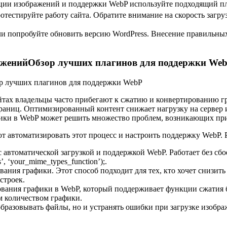
ции изображений и поддержки WebP используйте подходящий пл
отестируйте работу сайта. Обратите внимание на скорость загр
ли попробуйте обновить версию WordPress. Внесение правильных
раженийОбзор лучших плагинов для поддержки We
айтах владельцы часто прибегают к сжатию и конвертированию 
раниц. Оптимизированный контент снижает нагрузку на сервер и
фики в WebP может решить множество проблем, возникающих пр
т автоматизировать этот процесс и настроить поддержку WebP. 
автоматической загрузкой и поддержкой WebP. Работает без сбое
, ‘your_mime_types_function’);.
ния графики. Этот способ подходит для тех, кто хочет снизить
строек.
вания графики в WebP, который поддерживает функции сжатия б
м количеством графики.
бразовывать файлы, но и устранять ошибки при загрузке изобра