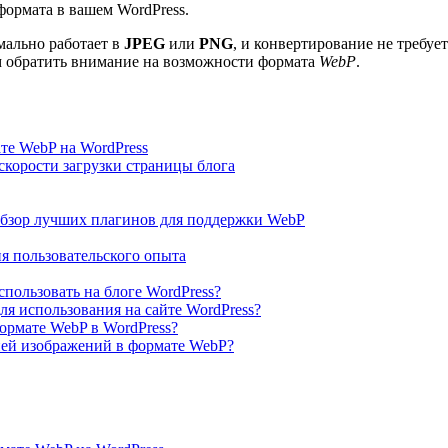
формата в вашем WordPress.
мально работает в
JPEG
или
PNG
, и конвертирование не требуе
м обратить внимание на возможности формата
WebP
.
те WebP на WordPress
орости загрузки страницы блога
бзор лучших плагинов для поддержки WebP
я пользовательского опыта
пользовать на блоге WordPress?
я использования на сайте WordPress?
формате WebP в WordPress?
ией изображений в формате WebP?