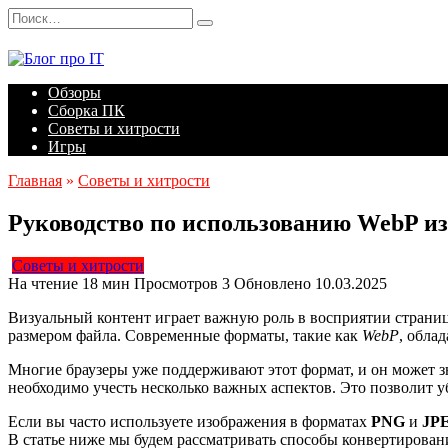
Перейти
Search
к
for:
содержанию
Обзоры
Сборка ПК
Советы и хитрости
Игры
Главная
»
Советы и хитрости
Руководство по использованию WebP из
Советы и хитрости
На чтение
18 мин
Просмотров
3
Обновлено
10.03.2025
Визуальный контент играет важную роль в восприятии страниц
размером файла. Современные форматы, такие как
WebP
, обла
Многие браузеры уже поддерживают этот формат, и он может зн
необходимо учесть несколько важных аспектов. Это позволит у
Если вы часто используете изображения в форматах
PNG
и
JP
В статье ниже мы будем рассматривать способы конвертирова