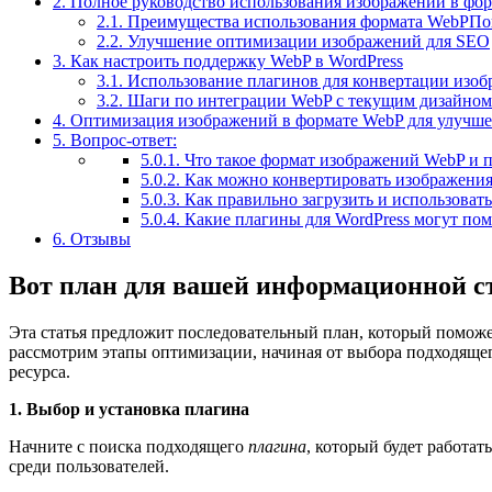
2.
Полное руководство использования изображений в фор
2.1.
Преимущества использования формата WebPПов
2.2.
Улучшение оптимизации изображений для SEO
3.
Как настроить поддержку WebP в WordPress
3.1.
Использование плагинов для конвертации изо
3.2.
Шаги по интеграции WebP с текущим дизайном
4.
Оптимизация изображений в формате WebP для улучше
5.
Вопрос-ответ:
5.0.1.
Что такое формат изображений WebP и по
5.0.2.
Как можно конвертировать изображения 
5.0.3.
Как правильно загрузить и использовать
5.0.4.
Какие плагины для WordPress могут по
6.
Отзывы
Вот план для вашей информационной с
Эта статья предложит последовательный план, который поможет
рассмотрим этапы оптимизации, начиная от выбора подходящег
ресурса.
1. Выбор и установка плагина
Начните с поиска подходящего
плагина
, который будет работа
среди пользователей.