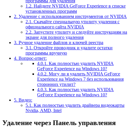
программы для удаления
1.2.
Найдите NVIDIA GeForce Experience в списке
установленных программ
2.
Удаление с использованием инструментов от NVIDIA
2.1.
Скачайте специальную утилиту удаления с
официального сайта NVIDIA
2.2.
Запустите утилиту и следуйте инструкциям на
экране для полного удаления
3.
Ручное удаление файлов и ключей реестра
3.1.
Откройте проводник и удалите остатки
программы вручную
4.
Вопрос-ответ:
4.0.1.
Как полностью удалить NVIDIA
GeForce Experience на Windows 10?
4.0.2.
Могу ли я удалить NVIDIA GeForce
Experience на Windows 7 без использования
сторонних утилит?
4.0.3.
Как полностью удалить NVIDIA
GeForce Experience на Windows 10?
5.
Видео:
5.1.
Как полностью удалить драйвера видеокарты
Nvidia, AMD, Intel
Удаление через Панель управления