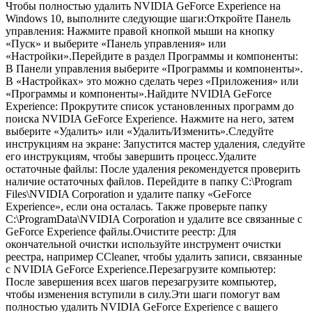
Чтобы полностью удалить NVIDIA GeForce Experience на
Windows 10, выполните следующие шаги:Откройте Панель
управления: Нажмите правой кнопкой мыши на кнопку
«Пуск» и выберите «Панель управления» или
«Настройки».Перейдите в раздел Программы и компоненты:
В Панели управления выберите «Программы и компоненты».
В «Настройках» это можно сделать через «Приложения» или
«Программы и компоненты».Найдите NVIDIA GeForce
Experience: Прокрутите список установленных программ до
поиска NVIDIA GeForce Experience. Нажмите на него, затем
выберите «Удалить» или «Удалить/Изменить».Следуйте
инструкциям на экране: Запустится мастер удаления, следуйте
его инструкциям, чтобы завершить процесс.Удалите
остаточные файлы: После удаления рекомендуется проверить
наличие остаточных файлов. Перейдите в папку C:\Program
Files\NVIDIA Corporation и удалите папку «GeForce
Experience», если она осталась. Также проверьте папку
C:\ProgramData\NVIDIA Corporation и удалите все связанные с
GeForce Experience файлы.Очистите реестр: Для
окончательной очистки используйте инструмент очистки
реестра, например CCleaner, чтобы удалить записи, связанные
с NVIDIA GeForce Experience.Перезагрузите компьютер:
После завершения всех шагов перезагрузите компьютер,
чтобы изменения вступили в силу.Эти шаги помогут вам
полностью удалить NVIDIA GeForce Experience с вашего