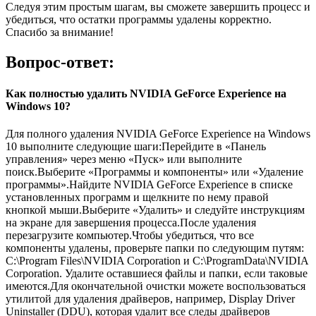
Следуя этим простым шагам, вы сможете завершить процесс и
убедиться, что остатки программы удалены корректно.
Спасибо за внимание!
Вопрос-ответ:
Как полностью удалить NVIDIA GeForce Experience на
Windows 10?
Для полного удаления NVIDIA GeForce Experience на Windows
10 выполните следующие шаги:Перейдите в «Панель
управления» через меню «Пуск» или выполните
поиск.Выберите «Программы и компоненты» или «Удаление
программы».Найдите NVIDIA GeForce Experience в списке
установленных программ и щелкните по нему правой
кнопкой мыши.Выберите «Удалить» и следуйте инструкциям
на экране для завершения процесса.После удаления
перезагрузите компьютер.Чтобы убедиться, что все
компоненты удалены, проверьте папки по следующим путям:
C:\Program Files\NVIDIA Corporation и C:\ProgramData\NVIDIA
Corporation. Удалите оставшиеся файлы и папки, если таковые
имеются.Для окончательной очистки можете воспользоваться
утилитой для удаления драйверов, например, Display Driver
Uninstaller (DDU), которая удалит все следы драйверов