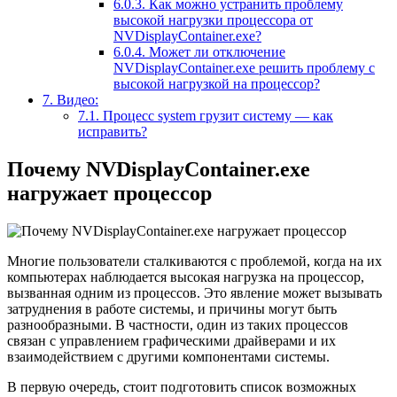
6.0.3.
Как можно устранить проблему
высокой нагрузки процессора от
NVDisplayContainer.exe?
6.0.4.
Может ли отключение
NVDisplayContainer.exe решить проблему с
высокой нагрузкой на процессор?
7.
Видео:
7.1.
Процесс system грузит систему — как
исправить?
Почему NVDisplayContainer.exe
нагружает процессор
Многие пользователи сталкиваются с проблемой, когда на их
компьютерах наблюдается высокая нагрузка на процессор,
вызванная одним из процессов. Это явление может вызывать
затруднения в работе системы, и причины могут быть
разнообразными. В частности, один из таких процессов
связан с управлением графическими драйверами и их
взаимодействием с другими компонентами системы.
В первую очередь, стоит подготовить список возможных