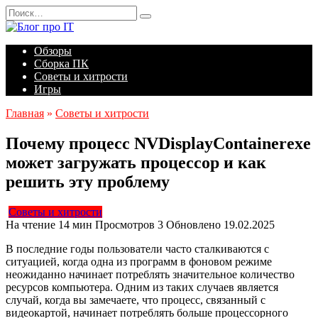
Перейти
Search
к
for:
содержанию
Обзоры
Сборка ПК
Советы и хитрости
Игры
Главная
»
Советы и хитрости
Почему процесс NVDisplayContainerexe
может загружать процессор и как
решить эту проблему
Советы и хитрости
На чтение
14 мин
Просмотров
3
Обновлено
19.02.2025
В последние годы пользователи часто сталкиваются с
ситуацией, когда одна из программ в фоновом режиме
неожиданно начинает потреблять значительное количество
ресурсов компьютера. Одним из таких случаев является
случай, когда вы замечаете, что процесс, связанный с
видеокартой, начинает потреблять больше процессорного