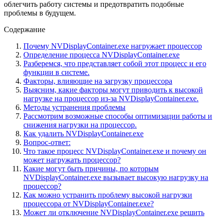
облегчить работу системы и предотвратить подобные
проблемы в будущем.
Содержание
Почему NVDisplayContainer.exe нагружает процессор
Определение процесса NVDisplayContainer.exe
Разберемся, что представляет собой этот процесс и его
функции в системе.
Факторы, влияющие на загрузку процессора
Выясним, какие факторы могут приводить к высокой
нагрузке на процессор из-за NVDisplayContainer.exe.
Методы устранения проблемы
Рассмотрим возможные способы оптимизации работы и
снижения нагрузки на процессор.
Как удалить NVDisplayContainer.exe
Вопрос-ответ:
Что такое процесс NVDisplayContainer.exe и почему он
может нагружать процессор?
Какие могут быть причины, по которым
NVDisplayContainer.exe вызывает высокую нагрузку на
процессор?
Как можно устранить проблему высокой нагрузки
процессора от NVDisplayContainer.exe?
Может ли отключение NVDisplayContainer.exe решить