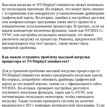
Высокая нагрузка от NVDisplayContainer.exe может возникать
по нескольким причинам. Во-первых, это может быть связано
с устаревшими или некорректно установленными драйверами
графической карты. Во-вторых, ошибки в настройках дисплея
или конфликтующие программы также могут привести к
повышенному использованию процессора. В-третьих, если на
вашем компьютере включены функции, такие как NVIDIA G-
SYNC или настройка нескольких мониторов, это может
увеличить нагрузку на процессор. Наконец, вредоносное ПО,
маскирующееся под этот процесс, также может быть
причиной проблемы.
Как можно устранить проблему высокой нагрузки
процессора от NVDisplayContainer.exe?
Для устранения проблемы высокой нагрузки процессора от
NVDisplayContainer.exe можно предпринять несколько шагов.
Во-первых, попробуйте обновить драйверы графической
карты до последней версии, скачав их с официального сайта
NVIDIA. Во-вторых, проверьте настройки дисплея и
отключите ненужные функции, такие как G-SYNC или
оптимизацию нескольких мониторов, чтобы уменьшить
нагрузку. Также полезно проверить систему на наличие
вредоносного ПО с помощью антивирусной программы. Если