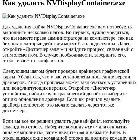
Как удалить NVDisplayContainer.exe
Для удаления файла NVDisplayContainer.exe вам потребуется
выполнить несколько шагов. Во-первых, нужно убедиться,
что вы имеете права администратора на компьютере, так как
без них некоторые действия могут быть недоступны. Далее,
откройте «Диспетчер задач» и найдите процесс, связанный с
этим элементом. В случае необходимости, завершите его,
чтобы избежать конфликтов.
Следующим шагом будет проверка драйверов графической
карты. Убедитесь, что у вас установлены последние версии
драйверов. Иногда проблема может заключаться в устаревших
или конфликтующих версиях. Откройте «Диспетчер
устройств», найдите ваш графический девайс и выберите
опцию обновления драйвера. Если вы решили удалить
драйвер полностью, это можно сделать через тот же
диспетчер.
Если вы всё же решили удалить данный файл, используйте
командную строку. Наберите команду
для открытия
win+r
окна «Выполнить», затем введите
и нажмите Enter. В
cmd
открывшемся окне командной строки выполните команду для