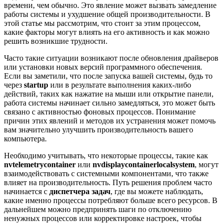
времени, чем обычно. Это явление может вызвать замедление
работы системы и ухудшение общей производительности. В
этой статье мы рассмотрим, что стоит за этим процессом,
какие факторы могут влиять на его активность и как можно
решить возникшие трудности.
Часто такие ситуации возникают после обновления драйверов
или установки новых версий программного обеспечения.
Если вы заметили, что после запуска вашей системы, будь то
через
startup
или в результате выполнения каких-либо
действий, таких как нажатие на мыши или открытие панели,
работа системы начинает сильно замедляться, это может быть
связано с активностью фоновых процессов. Понимание
причин этих явлений и методов их устранения может помочь
вам значительно улучшить производительность вашего
компьютера.
Необходимо учитывать, что некоторые процессы, такие как
nvtelemetrycontainer
или
nvdisplaycontainerlocalsystem
, могут
взаимодействовать с системными компонентами, что также
влияет на производительность. Путь решения проблем часто
начинается с
диспетчера задач
, где вы можете наблюдать,
какие именно процессы потребляют больше всего ресурсов. В
дальнейшем можно предпринять шаги по отключению
ненужных процессов или корректировке настроек, чтобы