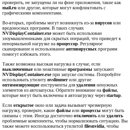
проверить, не запущены ли на фоне приложения, такие как
mail.ru
или другие, которые могут конфликтовать с
графическими компонентами.
Во-вторых, проблемы могут возникнуть из-за
вирусов
или
вредоносных программ. В таких случаях
NVDisplayContainer.exe
может быть использован
злоумышленниками для скрытых операций, что приведет к
ненормальной нагрузке на
процессор
. Регулярное
сканирование и использование
антивирусных
программ
помогут избежать этого.
Также возможна высокая нагрузка в случае, если
выключенные
или неактивные
программы
запускают
NVDisplayContainer.exe
при запуске системы. Попробуйте
использовать утилиту
nvslimmer
или другие
оптимизирующие
инструменты для
удаления
ненужных
элементов из автозапуска. Обратите внимание на
файлы
,
которые могут быть включены в автозагрузку через
startup
.
Если
открытое
окно или задача вызывает чрезмерную
нагрузку, проверьте, какие
файлы
или
процессы
могут быть
связаны с этим. Иногда достаточно
отключить
или
удалить
проблемные компоненты, чтобы нормализовать ситуацию. Вы
также можете воспользоваться утилитой
filesnvidia
, чтобы