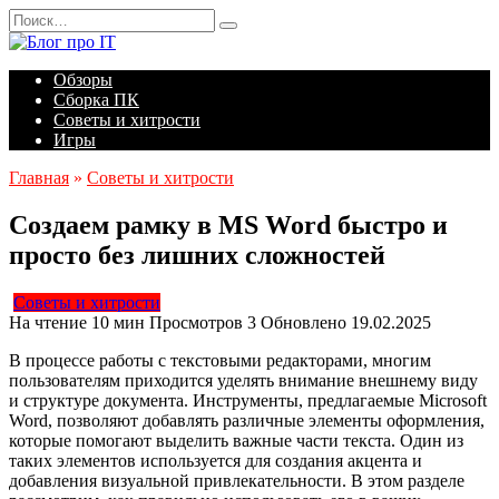
Перейти
Search
к
for:
содержанию
Обзоры
Сборка ПК
Советы и хитрости
Игры
Главная
»
Советы и хитрости
Создаем рамку в MS Word быстро и
просто без лишних сложностей
Советы и хитрости
На чтение
10 мин
Просмотров
3
Обновлено
19.02.2025
В процессе работы с текстовыми редакторами, многим
пользователям приходится уделять внимание внешнему виду
и структуре документа. Инструменты, предлагаемые Microsoft
Word, позволяют добавлять различные элементы оформления,
которые помогают выделить важные части текста. Один из
таких элементов используется для создания акцента и
добавления визуальной привлекательности. В этом разделе