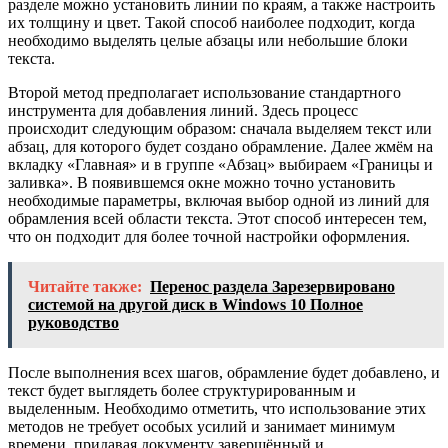
разделе можно установить линии по краям, а также настроить
их толщину и цвет. Такой способ наиболее подходит, когда
необходимо выделять целые абзацы или небольшие блоки
текста.
Второй метод предполагает использование стандартного
инструмента для добавления линий. Здесь процесс
происходит следующим образом: сначала выделяем текст или
абзац, для которого будет создано обрамление. Далее жмём на
вкладку «Главная» и в группе «Абзац» выбираем «Границы и
заливка». В появившемся окне можно точно установить
необходимые параметры, включая выбор одной из линий для
обрамления всей области текста. Этот способ интересен тем,
что он подходит для более точной настройки оформления.
Читайте также:
Перенос раздела Зарезервировано
системой на другой диск в Windows 10 Полное
руководство
После выполнения всех шагов, обрамление будет добавлено, и
текст будет выглядеть более структурированным и
выделенным. Необходимо отметить, что использование этих
методов не требует особых усилий и занимает минимум
времени, придавая документу завершённый и