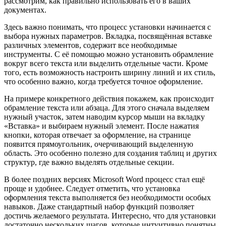
рассмотрим, как правильно использовать его в ваших
документах.
Здесь важно понимать, что процесс установки начинается с
выбора нужных параметров. Вкладка, посвящённая вставке
различных элементов, содержит все необходимые
инструменты. С её помощью можно установить обрамление
вокруг всего текста или выделить отдельные части. Кроме
того, есть возможность настроить ширину линий и их стиль,
что особенно важно, когда требуется точное оформление.
На примере конкретного действия покажем, как происходит
обрамление текста или абзаца. Для этого сначала выделяем
нужный участок, затем наводим курсор мыши на вкладку
«Вставка» и выбираем нужный элемент. После нажатия
кнопки, которая отвечает за оформление, на странице
появится прямоугольник, очерчивающий выделенную
область. Это особенно полезно для создания таблиц и других
структур, где важно выделять отдельные секции.
В более поздних версиях Microsoft Word процесс стал ещё
проще и удобнее. Следует отметить, что установка
оформления текста выполняется без необходимости особых
навыков. Даже стандартный набор функций позволяет
достичь желаемого результата. Интересно, что для установки
достаточно нескольких шагов, которые интуитивно понятны