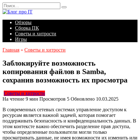
Перейти
Search
к
for:
содержанию
Обзоры
Сборка ПК
Советы и хитрости
Игры
Главная
»
Советы и хитрости
Заблокируйте возможность
копирования файлов в Samba,
сохранив возможность их просмотра
Советы и хитрости
На чтение
9 мин
Просмотров
5
Обновлено
10.03.2025
В современных сетевых системах управление доступом к
ресурсам является важной задачей, которая помогает
поддерживать безопасность и конфиденциальность данных. В
этом контексте важно обеспечить разделение прав доступа,
чтобы определенные пользователи могли только
просматривать данные, не имея возможности их изменить или