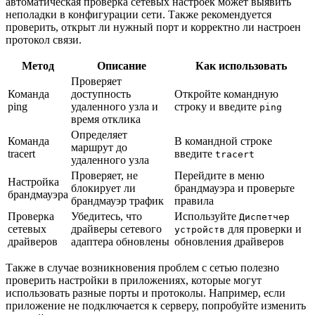
автоматическая проверка сетевых настроек может выявить
неполадки в конфигурации сети. Также рекомендуется
проверить, открыт ли нужный порт и корректно ли настроен
протокол связи.
Метод
Описание
Как использовать
Проверяет
Команда
доступность
Откройте командную
ping
удаленного узла и
строку и введите
ping
время отклика
Определяет
Команда
В командной строке
маршрут до
tracert
введите
tracert
удаленного узла
Проверяет, не
Перейдите в меню
Настройка
блокирует ли
брандмауэра и проверьте
брандмауэра
брандмауэр трафик
правила
Проверка
Убедитесь, что
Используйте
Диспетчер
сетевых
драйверы сетевого
для проверки и
устройств
драйверов
адаптера обновлены
обновления драйверов
Также в случае возникновения проблем с сетью полезно
проверить настройки в приложениях, которые могут
использовать разные порты и протоколы. Например, если
приложение не подключается к серверу, попробуйте изменить