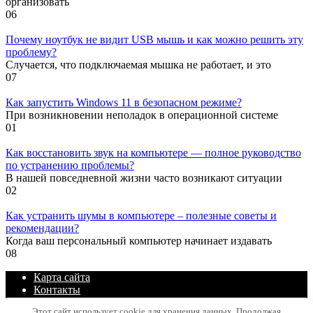
организовать
0
6
Почему ноутбук не видит USB мышь и как можно решить эту
проблему?
Случается, что подключаемая мышка не работает, и это
0
7
Как запустить Windows 11 в безопасном режиме?
При возникновении неполадок в операционной системе
0
1
Как восстановить звук на компьютере — полное руководство
по устранению проблемы?
В нашей повседневной жизни часто возникают ситуации
0
2
Как устранить шумы в компьютере – полезные советы и
рекомендации?
Когда ваш персональный компьютер начинает издавать
0
8
Карта сайта
Контакты
Политика конфиденциальности сайта
Этот сайт использует cookie для хранения данных. Продолжая