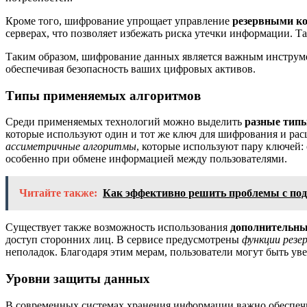
Кроме того, шифрование упрощает управление
резервными к
серверах, что позволяет избежать риска утечки информации. Т
Таким образом, шифрование данных является важным инструм
обеспечивая безопасность ваших цифровых активов.
Типы применяемых алгоритмов
Среди применяемых технологий можно выделить
разные тип
которые используют один и тот же ключ для шифрования и ра
ассиметричные алгоритмы
, которые используют пару ключей
особенно при обмене информацией между пользователями.
Читайте также:
Как эффективно решить проблемы с под
Существует также возможность использования
дополнительны
доступ сторонних лиц. В сервисе предусмотрены
функции резе
неполадок. Благодаря этим мерам, пользователи могут быть у
Уровни защиты данных
В современных системах хранения информации важно обеспечи