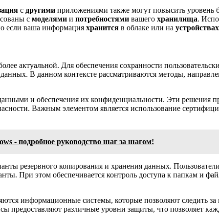
зация
с
другими
приложениями также могут повысить уровень бе
асованы с
моделями
и
потребностями
вашего
хранилища
. Исп
но если ваша информация
хранится
в облаке или на
устройствах
 более актуальной. Для обеспечения сохранности пользователь
 данных. В данном контексте рассматриваются методы, направ
данными и обеспечения их конфиденциальности. Эти решения пр
пасности. Важным элементом является использование сертифици
ows - подробное руководство шаг за шагом!
нты резервного копирования и хранения данных. Пользователи 
анты. При этом обеспечивается контроль доступа к папкам и фай
яются информационные системы, которые позволяют следить за
сы предоставляют различные уровни защиты, что позволяет каж