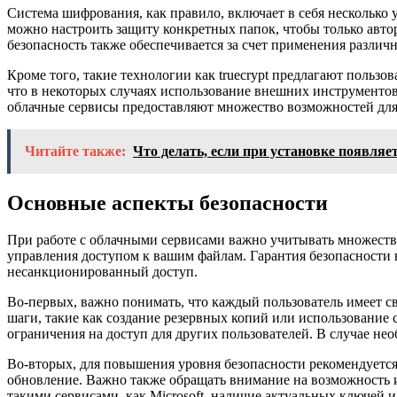
Система шифрования, как правило, включает в себя несколько
можно настроить защиту конкретных папок, чтобы только автор
безопасность также обеспечивается за счет применения различн
Кроме того, такие технологии как truecrypt предлагают поль
что в некоторых случаях использование внешних инструменто
облачные сервисы предоставляют множество возможностей для
Читайте также:
Что делать, если при установке появля
Основные аспекты безопасности
При работе с облачными сервисами важно учитывать множество 
управления доступом к вашим файлам. Гарантия безопасности 
несанкционированный доступ.
Во-первых, важно понимать, что каждый пользователь имеет с
шаги, такие как создание резервных копий или использование
ограничения на доступ для других пользователей. В случае н
Во-вторых, для повышения уровня безопасности рекомендуется 
обновление. Важно также обращать внимание на возможность и
такими сервисами, как Microsoft, наличие актуальных ключей 