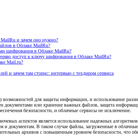
MailRu и зачем оно нужно?
йлов в Облаке MailRu?
ами шифрования в Облаке MailRu?
теряю доступ к ключу шифрования в Облаке MailRu?
ке Mail.ru?
лей и зачем там сторис: интервью с техдиром сервиса
 возможностей для защиты информации, и использование разл
ен документами или хранение важных файлов, защита информаци
беспечения безопасности, и облачные сервисы не исключение.
 ключевых аспектов является использование надежных алгоритмо
ам и документам. В таком случае файлы, загруженные в облачны
нительных архивов с повышенным уровнем безопасности, что о