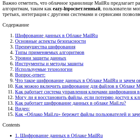
Важно отметить, что облачное хранилище MailRu предлагает 
алгоритмам, таким как
eazy-lпросветленный
, пользователи мо
третьих, интеграция с другими системами и сервисами позвол
Содержание
Шифрование данных в Облаке MailRu
Основные аспекты безопасности
Преимущества шифрования
Типы применяемых алгоритмов
Уровни защиты данных
Инструменты и методы защиты
Используемые технологии
Вопрос-ответ:
Что такое шифрование данных в Облаке MailRu и зачем 
Как можно включить шифрование для файлов в Облаке M
Как работает система управления ключами шифрования в
Могу ли я восстановить файлы, если потеряю доступ к к
Как работает шифрование данных в облаке Mail.ru?
Видео:
Как «Облако Mail.ru» бережет файлы пользователей и зач
Contents
1.
Шифрование данных в Облаке MailRu