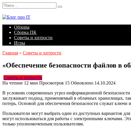
Перейти
Search
к
for:
содержанию
Обзоры
Сборка ПК
Советы и хитрости
Игры
Главная
»
Советы и хитрости
«Обеспечение безопасности файлов в 
Советы и хитрости
На чтение
12 мин
Просмотров
15
Обновлено
14.10.2024
В условиях современных угроз информационной безопасности о
заслуживает подход, применяемый в облачных хранилищах, та
потерь. Основой для обеспечения безопасности служат ключи 
Пользователи могут выбрать один из доступных вариантов для
могут использоваться для работы с электронными ключами. Э
только уполномоченным пользователям.