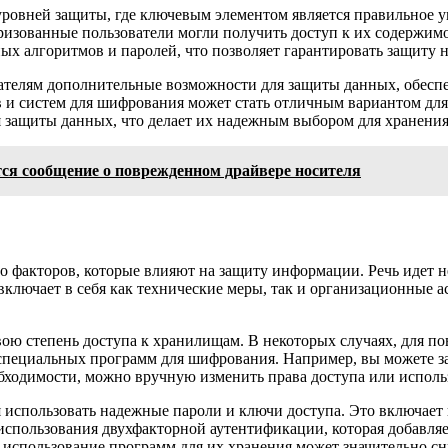
 уровней защиты, где ключевым элементом является правильное 
изованные пользователи могли получить доступ к их содержимом
ых алгоритмов и паролей, что позволяет гарантировать защиту н
зователям дополнительные возможности для защиты данных, обес
в и систем для шифрования может стать отличным вариантом дл
 защиты данных, что делает их надежным выбором для хранени
ется сообщение о поврежденном драйвере носителя
факторов, которые влияют на защиту информации. Речь идет не 
включает в себя как технические меры, так и организационные 
вою степень доступа к хранилищам. В некоторых случаях, для 
 специальных программ для шифрования. Например, вы можете з
еобходимости, можно вручную изменить права доступа или испол
использовать надежные пароли и ключи доступа. Это включает в
спользования двухфакторной аутентификации, которая добавляе
и использование программ для их хранения может значительно с