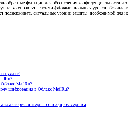
разнообразные функции для обеспечения конфиденциальности и 
гут легко управлять своими файлами, повышая уровень безопасн
яет поддерживать актуальные уровни защиты, необходимой для 
оно нужно?
ailRu?
 Облаке MailRu?
лючу шифрования в Облаке MailRu?
ем там сторис: интервью с техдиром сервиса