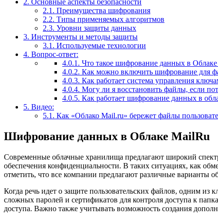
2.
Основные аспекты безопасности
2.1.
Преимущества шифрования
2.2.
Типы применяемых алгоритмов
2.3.
Уровни защиты данных
3.
Инструменты и методы защиты
3.1.
Используемые технологии
4.
Вопрос-ответ:
4.0.1.
Что такое шифрование данных в Облаке 
4.0.2.
Как можно включить шифрование для фа
4.0.3.
Как работает система управления ключ
4.0.4.
Могу ли я восстановить файлы, если по
4.0.5.
Как работает шифрование данных в обла
5.
Видео:
5.1.
Как «Облако Mail.ru» бережет файлы пользовате
Шифрование данных в Облаке MailRu
Современные облачные хранилища предлагают широкий спектр
обеспечения конфиденциальности. В таких ситуациях, как обм
отметить, что все компании предлагают различные варианты о
Когда речь идет о защите пользовательских файлов, одним из
сложных паролей и сертификатов для контроля доступа к папк
доступа. Важно также учитывать возможность создания допол