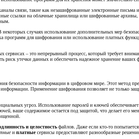
 каналы связи, такие как незашифрованные электронные письма 
нные ссылки на облачные хранилища или шифрованные архивы,
ным.
В некоторых случаях использование дополнительных мер безопа
ка программ для шифрования или использование платных функц
ых сервисах – это непрерывный процесс, который требует внима
ь риск утечки данных и обеспечить надежное хранение ваших 
ния безопасности информации в цифровом мире. Этот метод пре
информации. Применение шифрования позволяет не только защит
нциальных угроз. Использование
паролей
и
ключей
обеспечивает
лючей
, ваше содержимое остается под защитой, что делает его м
щищенной.
одлинность и целостность
файлов. Даже если кто-то попытаетс
атные
и
платные
сервисы предоставляют разнообразные решения