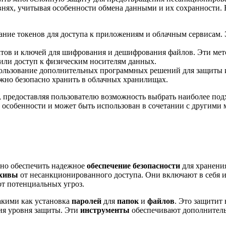
внях, учитывая особенности обмена данными и их сохранности. 
ние токенов для доступа к приложениям и облачным сервисам. Эт
тов и ключей для шифрования и дешифрования файлов. Эти ме
или доступ к физическим носителям данных.
пользование дополнительных программных решений для защиты 
жно безопасно хранить в облачных хранилищах.
 предоставляя пользователю возможность выбрать наиболее под
 особенности и может быть использован в сочетании с другими
жно обеспечить надежное
обеспечение безопасности
для хранени
хивы
от несанкционированного доступа. Они включают в себя 
т потенциальных угроз.
акими как установка
паролей
для
папок
и
файлов
. Это защитит
я уровня защиты. Эти
инструменты
обеспечивают дополнитель