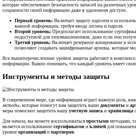
которые обеспечивают безопасность записей на различных уро
сохранности своей информации даже в удаленном доступе.
Первый уровень:
Включает защиту паролем и использова
важной информации, требуя ввода логина и пароля.
Второй уровень:
Предполагает использование сертифика
недоступной для злоумышленников, даже если они получ
Третий уровень:
Включает резервное копирование и ис
позволяют создавать зашифрованные архивы, которые мо
Все вышеперечисленные уровни защиты работают в комплексе,
информации. Важно понимать, что каждый уровень имеет свои
Инструменты и методы защиты
В современном мире, где информация играет важную роль, ва
методы
, которые помогут вам защитить ваши
документы
и
ар
меры помогают защитить вашу
учетную запись
и
хранилища
о
Для начала, вы можете воспользоваться
простыми
методами, т
является использование
сертификатов
и
ключей
для повышени
уровне
организаций
и
партнеров
.