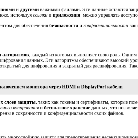
опиями
и
другими
важными файлами. Эти данные остаются защ
акже, используя
ссылки
и
приложения
, можно управлять доступо
ентом для обеспечения
безопасности
и
конфиденциальности
ваше
ы алгоритмов
, каждый из которых выполняет свою роль. Одним
сшифрования данных. Эти алгоритмы обеспечивают высокий уров
: открытый для шифрования и закрытый для расшифрования. Тако
ключением монитора через HDMI и DisplayPort кабели
х слоев защиты
, таких как токены и сертификаты, которые п
рвного копирования
и
бесплатное хранение
данных, что позволяе
верены в сохранности и конфиденциальности своих файлов.
ть многослойную защиту для предотвращения несанкционирован