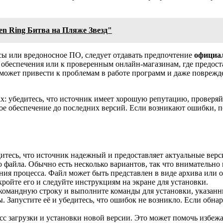
den Ring Битва на Пляже Звезд"
усы или вредоносное ПО, следует отдавать предпочтение
официа
 обеспечения или к проверенным онлайн-магазинам, где предос
может привести к проблемам в работе программ и даже повреж
х: убедитесь, что источник имеет хорошую репутацию, проверя
ное обеспечение до последних версий. Если возникают ошибки, 
итесь, что источник надежный и предоставляет актуальные верс
файла. Обычно есть несколько вариантов, так что внимательно п
ния процесса. Файл может быть представлен в виде архива или о
кройте его и следуйте инструкциям на экране для установки.
е командную строку и выполните команды для установки, указанн
. Запустите её и убедитесь, что ошибок не возникло. Если обн
сс загрузки и установки новой версии. Это может помочь избеж