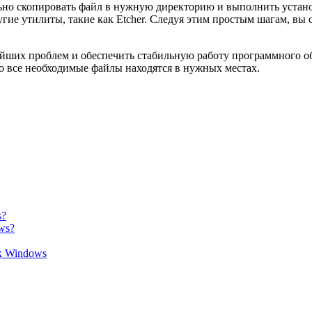
ьно скопировать файл в нужную директорию и выполнить устано
гие утилиты, такие как Etcher. Следуя этим простым шагам, вы 
йших проблем и обеспечить стабильную работу программного о
то все необходимые файлы находятся в нужных местах.
s?
ws?
к Windows