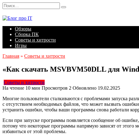
Перейти
Search
к
for:
содержанию
Обзоры
Сборка ПК
Советы и хитрости
Игры
Главная
»
Советы и хитрости
«Как скачать MSVBVM50DLL для Window
Советы и хитрости
На чтение
10 мин
Просмотров
2
Обновлено
19.02.2025
Многие пользователи сталкиваются с проблемами запуска разл
с отсутствием необходимых файлов, что может вызвать ошибки
устранить ошибки, чтобы ваши программы снова работали кор
Если при запуске программы появляется сообщение об ошибке, 
потому что некоторые программы напрямую зависят от этого 
избавиться от этой проблемы.