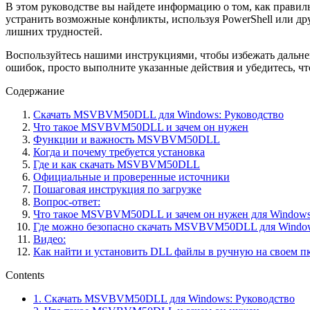
В этом руководстве вы найдете информацию о том, как правил
устранить возможные конфликты, используя PowerShell или дру
лишних трудностей.
Воспользуйтесь нашими инструкциями, чтобы избежать дальне
ошибок, просто выполните указанные действия и убедитесь, ч
Содержание
Скачать MSVBVM50DLL для Windows: Руководство
Что такое MSVBVM50DLL и зачем он нужен
Функции и важность MSVBVM50DLL
Когда и почему требуется установка
Где и как скачать MSVBVM50DLL
Официальные и проверенные источники
Пошаговая инструкция по загрузке
Вопрос-ответ:
Что такое MSVBVM50DLL и зачем он нужен для Window
Где можно безопасно скачать MSVBVM50DLL для Windo
Видео:
Как найти и установить DLL файлы в ручную на своем п
Contents
1.
Скачать MSVBVM50DLL для Windows: Руководство