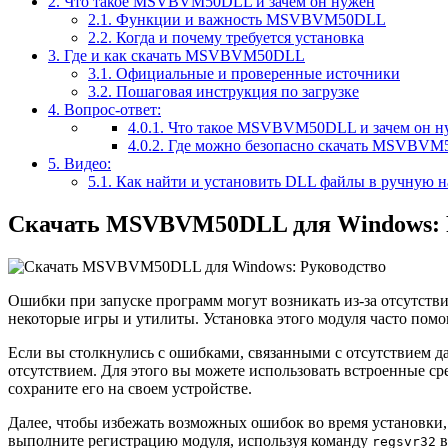
2.
Что такое MSVBVM50DLL и зачем он нужен
2.1.
Функции и важность MSVBVM50DLL
2.2.
Когда и почему требуется установка
3.
Где и как скачать MSVBVM50DLL
3.1.
Официальные и проверенные источники
3.2.
Пошаговая инструкция по загрузке
4.
Вопрос-ответ:
4.0.1.
Что такое MSVBVM50DLL и зачем он ну
4.0.2.
Где можно безопасно скачать MSVBVM
5.
Видео:
5.1.
Как найти и установить DLL файлы в ручную н
Скачать MSVBVM50DLL для Windows: 
Ошибки при запуске программ могут возникать из-за отсутств
некоторые игры и утилиты. Установка этого модуля часто помо
Если вы столкнулись с ошибками, связанными с отсутствием д
отсутствием. Для этого вы можете использовать встроенные с
сохраните его на своем устройстве.
Далее, чтобы избежать возможных ошибок во время установки
выполните регистрацию модуля, используя команду
в
regsvr32