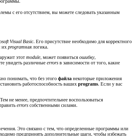
рограммы.
блемы с его отсутствием, вы можете следовать указанным
osoft Visual Basic
. Его присутствие необходимо для корректного
я их
program
ная логика.
наружит этот
module
, может появиться
ошибку
,
ете увидеть различные
errors
в зависимости от того, какие
но понимать, что без этого
файла
некоторые приложения
становить работоспособность ваших
programs
. Если у вас
 Тем не менее, предпочтительнее воспользоваться
справить
errors
собственными силами.
ечения. Это связано с тем, что определенные программы или
бходимо предпринять дополнительные шаги, чтобы избежать