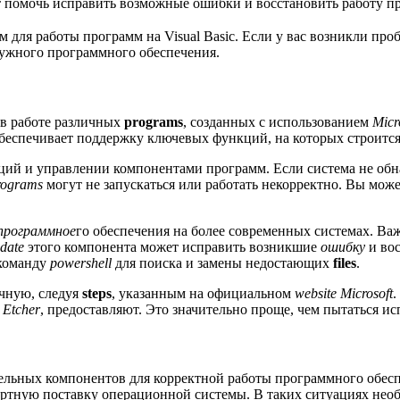
т помочь исправить возможные ошибки и восстановить работу п
для работы программ на Visual Basic. Если у вас возникли про
ужного программного обеспечения.
в работе различных
programs
, созданных с использованием
Micr
обеспечивает поддержку ключевых функций, на которых строитс
аций и управлении компонентами программ. Если система не об
rograms
могут не запускаться или работать некорректно. Вы мож
программное
го обеспечения на более современных системах. Важ
date
этого компонента может исправить возникшие
ошибку
и вос
команду
powershell
для поиска и замены недостающих
files
.
чную, следуя
steps
, указанным на официальном
website
Microsoft
.
к
Etcher
, предоставляют. Это значительно проще, чем пытаться и
ельных компонентов для корректной работы программного обесп
артную поставку операционной системы. В таких ситуациях нео