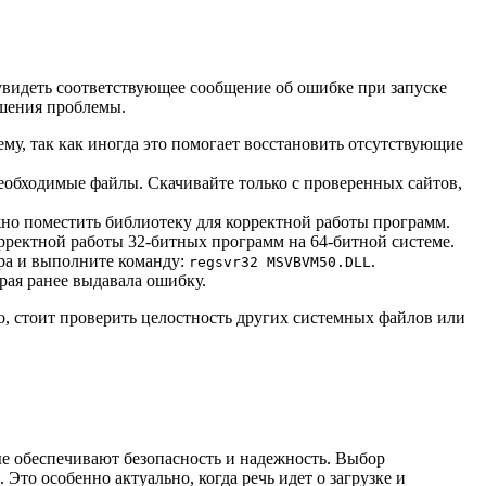
увидеть соответствующее сообщение об ошибке при запуске
ешения проблемы.
ему, так как иногда это помогает восстановить отсутствующие
еобходимые файлы. Скачивайте только с проверенных сайтов,
ужно поместить библиотеку для корректной работы программ.
орректной работы 32-битных программ на 64-битной системе.
ра и выполните команду:
.
regsvr32 MSVBVM50.DLL
рая ранее выдавала ошибку.
но, стоит проверить целостность других системных файлов или
ые обеспечивают безопасность и надежность. Выбор
то особенно актуально, когда речь идет о загрузке и