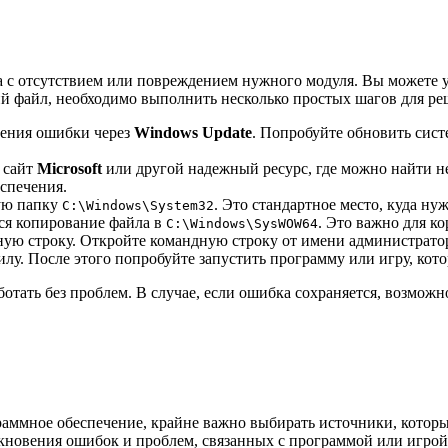
на с отсутствием или повреждением нужного модуля. Вы можете 
й файл, необходимо выполнить несколько простых шагов для р
ления ошибки через
Windows Update
. Попробуйте обновить сист
 сайт
Microsoft
или другой надежный ресурс, где можно найти н
спечения.
ную папку
. Это стандартное место, куда н
C:\Windows\System32
ся копирование файла в
. Это важно для к
C:\Windows\SysWOW64
ую строку. Откройте командную строку от имени администрато
лу. После этого попробуйте запустить программу или игру, кото
ботать без проблем. В случае, если ошибка сохраняется, возмож
раммное обеспечение, крайне важно выбирать источники, котор
новения ошибок и проблем, связанных с программой или игрой. Э