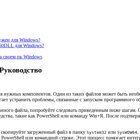
жен для Windows?
50DLL для Windows?
а своем пк Windows
Руководство
ия нужных компонентов. Один из таких файлов может быть необ
гает устранить проблемы, связанные с запуском программного о
анного файла, попробуйте следовать приведенным ниже шагам. С
редства, такие как PowerShell или команду Win+R. После подтв
, скопируйте загруженный файл в папку
или
,
System32
SysWOW64
 PowerShell или командной строке. Этот процесс помогает интег