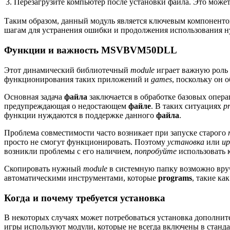
3.
Перезагрузите компьютер после установки файла. Это може
Таким образом, данный модуль является ключевым компонентом 
шагам для устранения ошибки и продолжения использования н
Функции и важность MSVBVM50DLL
Этот динамический библиотечный
module
играет важную роль 
функционирования таких приложений и
games
, поскольку он 
Основная задача
файла
заключается в обработке базовых опер
предупреждающая о недостающем
файле
. В таких ситуациях
p
функции нуждаются в поддержке данного
файла
.
Проблема совместимости часто возникает при запуске старого
просто не смогут функционировать. Поэтому
установка
или
up
возникли проблемы с его наличием,
попробуйте
использовать 
Скопировать нужный
module
в системную папку возможно вру
автоматическими инструментами, которые
programs
, такие ка
Когда и почему требуется установка
В некоторых случаях может потребоваться установка дополнит
игры используют модули, которые не всегда включены в станд