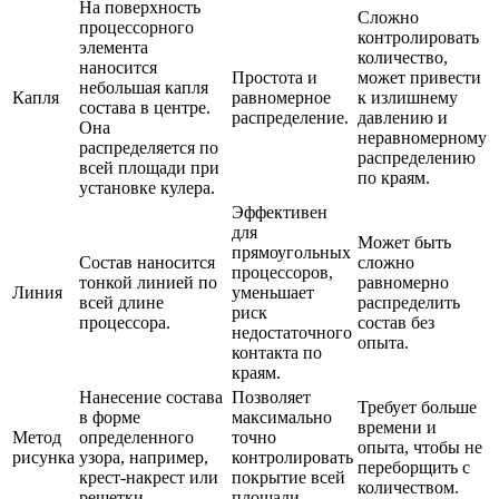
На поверхность
Сложно
процессорного
контролировать
элемента
количество,
наносится
Простота и
может привести
небольшая капля
Капля
равномерное
к излишнему
состава в центре.
распределение.
давлению и
Она
неравномерному
распределяется по
распределению
всей площади при
по краям.
установке кулера.
Эффективен
для
Может быть
прямоугольных
Состав наносится
сложно
процессоров,
тонкой линией по
равномерно
Линия
уменьшает
всей длине
распределить
риск
процессора.
состав без
недостаточного
опыта.
контакта по
краям.
Нанесение состава
Позволяет
Требует больше
в форме
максимально
времени и
Метод
определенного
точно
опыта, чтобы не
рисунка
узора, например,
контролировать
переборщить с
крест-накрест или
покрытие всей
количеством.
решетки.
площади.