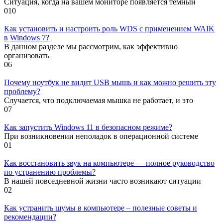
Ситуация, когда на вашем мониторе появляется тёмный
0
10
Как установить и настроить роль WDS с применением WAIK
в Windows 7?
В данном разделе мы рассмотрим, как эффективно
организовать
0
6
Почему ноутбук не видит USB мышь и как можно решить эту
проблему?
Случается, что подключаемая мышка не работает, и это
0
7
Как запустить Windows 11 в безопасном режиме?
При возникновении неполадок в операционной системе
0
1
Как восстановить звук на компьютере — полное руководство
по устранению проблемы?
В нашей повседневной жизни часто возникают ситуации
0
2
Как устранить шумы в компьютере – полезные советы и
рекомендации?