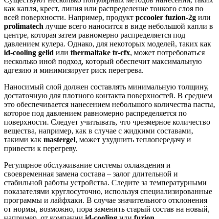
как капля, крест, линия или распределение тонкого слоя по
всей поверхности. Например, продукт
pccooler fuzion-2g
или
prolimatech
лучше всего наносится в виде небольшой капли в
центре, которая затем равномерно распределяется под
давлением кулера. Однако, для некоторых моделей, таких как
id-cooling gelid
или
thermaltake tr-cfx
, может потребоваться
несколько иной подход, который обеспечит максимальную
адгезию и минимизирует риск перегрева.
Наносимый слой должен составлять минимальную толщину,
достаточную для плотного контакта поверхностей. В среднем
это обеспечивается нанесением небольшого количества пасты,
которое под давлением равномерно распределяется по
поверхности. Следует учитывать, что чрезмерное количество
вещества, например, как в случае с жидкими составами,
такими как
mastergel
, может ухудшить теплопередачу и
привести к перегреву.
Регулярное обслуживание системы охлаждения и
своевременная замена состава – залог длительной и
стабильной работы устройства. Следите за температурными
показателями круглосуточно, используя специализированные
программы и лайфхаки. В случае значительного отклонения
от нормы, возможно, пора заменить старый состав на новый,
например, от компании
id-cooling
или
fuzion
.