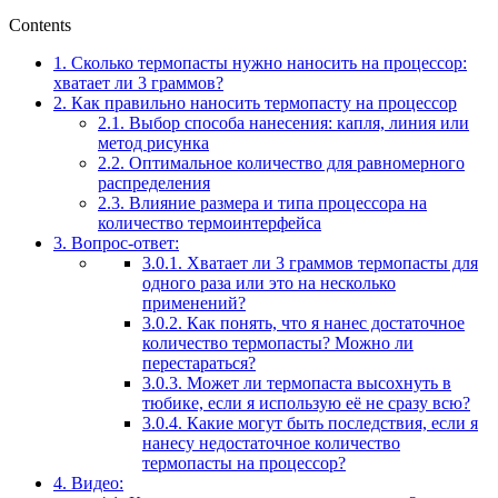
Contents
1.
Сколько термопасты нужно наносить на процессор:
хватает ли 3 граммов?
2.
Как правильно наносить термопасту на процессор
2.1.
Выбор способа нанесения: капля, линия или
метод рисунка
2.2.
Оптимальное количество для равномерного
распределения
2.3.
Влияние размера и типа процессора на
количество термоинтерфейса
3.
Вопрос-ответ:
3.0.1.
Хватает ли 3 граммов термопасты для
одного раза или это на несколько
применений?
3.0.2.
Как понять, что я нанес достаточное
количество термопасты? Можно ли
перестараться?
3.0.3.
Может ли термопаста высохнуть в
тюбике, если я использую её не сразу всю?
3.0.4.
Какие могут быть последствия, если я
нанесу недостаточное количество
термопасты на процессор?
4.
Видео: