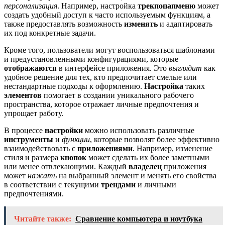
персонализация
. Например, настройка
трекпопапменю
может
создать удобный доступ к часто используемым функциям, а
также предоставлять возможность
изменять
и адаптировать
их под конкретные задачи.
Кроме того, пользователи могут воспользоваться шаблонами
и предустановленными конфигурациями, которые
отображаются
в интерфейсе приложения. Это
выглядит
как
удобное решение для тех, кто предпочитает смелые или
нестандартные подходы к оформлению.
Настройка
таких
элементов
помогает в создании уникального рабочего
пространства, которое отражает личные предпочтения и
упрощает работу.
В процессе
настройки
можно использовать различные
инструменты
и
функции
, которые позволят более эффективно
взаимодействовать с
приложениями
. Например, изменение
стиля и размера
кнопок
может сделать их более заметными
или менее отвлекающими. Каждый
владелец
приложения
может
нажать
на выбранный элемент и менять его свойства
в соответствии с текущими
трендами
и личными
предпочтениями.
Читайте также:
Сравнение компьютера и ноутбука