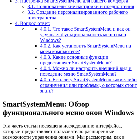
3.
Настройка SmartSystemMenu для вашего комфорта
3.1.
Пользовательские настройки и предпочтения
3.2.
Создание персонализированного рабочего
пространства
4.
Вопрос-ответ:
4.0.1.
Что такое SmartSystemMenu и как он
улучшает функциональность меню окон
Windows?
4.0.2.
Как установить SmartSystemMenu на
моем компьютере?
4.0.3.
Какие основные функции
предоставляет SmartSystemMenu?
4.0.4.
Можно ли настроить внешний вид и
поведение меню SmartSystemMenu?
4.0.5.
Есть ли у SmartSystemMenu какие-либо
ограничения или проблемы, о которых стоит
знать?
SmartSystemMenu: Обзор
функционального меню окон Windows
Эта часть статьи посвящена исследованию интерфейса,
который предоставляет пользователю расширенные
возможности управления окнами. Мы рассмотрим, как в