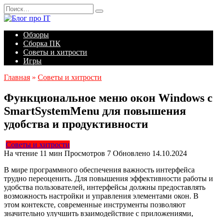
Перейти
Search
к
for:
содержанию
Обзоры
Сборка ПК
Советы и хитрости
Игры
Главная
»
Советы и хитрости
Функциональное меню окон Windows с
SmartSystemMenu для повышения
удобства и продуктивности
Советы и хитрости
На чтение
11 мин
Просмотров
7
Обновлено
14.10.2024
В мире программного обеспечения важность интерфейса
трудно переоценить. Для повышения эффективности работы и
удобства пользователей, интерфейсы должны предоставлять
возможность настройки и управления элементами окон. В
этом контексте, современные инструменты позволяют
значительно улучшить взаимодействие с приложениями,